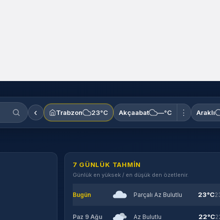
‹
⋮
Trabzon
23°C
Akçaabat
—°C
Araklı
7 GÜNLÜK TAHMIN
Günlük en yüksek / en düşük den özetlenir.
23°C
Bugün
Parçalı Az Bulutlu
2
22°C
Paz 9 Ağu
Az Bulutlu
2