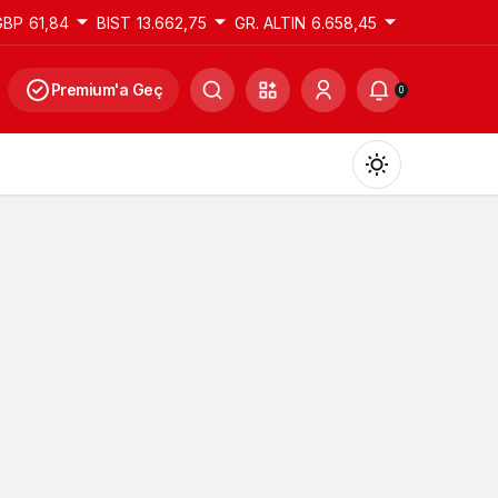
GBP
61,84
BIST
13.662,75
GR. ALTIN
6.658,45
Premium'a Geç
0
Gündüz Modu
Gündüz modunu seçin.
Gece Modu
Gece modunu seçin.