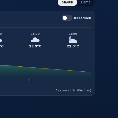
GRAFIK
LISTE
Hissedilen
00
18:00
21:00
°C
23.9°C
22.6°C
☀
Ay evresi: Hilal (Küçülen)