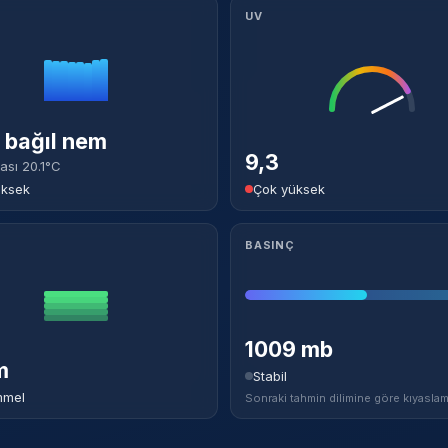
UV
bağıl nem
9,3
ası 20.1°C
üksek
Çok yüksek
BASINÇ
1009 mb
m
Stabil
mel
Sonraki tahmin dilimine göre kıyaslam