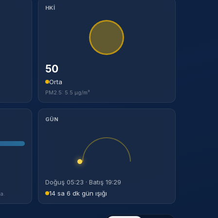
HKİ
50
Orta
PM2.5: 5.5 µg/m³
GÜN
Doğuş 05:23 · Batış 19:29
14 sa 6 dk gün ışığı
a.