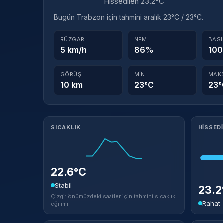
Hissedilen 23.2°C
Bugün Trabzon için tahmini aralık 23°C / 23°C.
RÜZGAR
NEM
BAS
5 km/h
86%
100
GÖRÜŞ
MIN.
MAK
10 km
23°C
23°
Meteorolojik ayrıntılar
SICAKLIK
HISSED
22.6°C
Stabil
23.
Çizgi: önümüzdeki saatler için tahmini sıcaklık
Rahat
eğilimi.