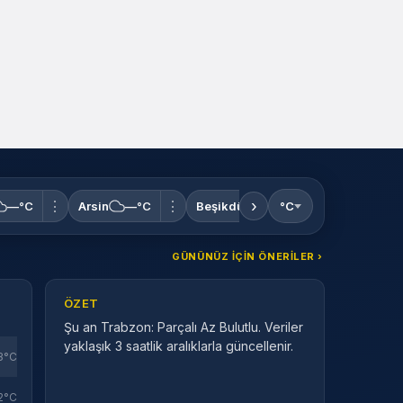
›
⋮
⋮
⋮
—°C
Arsin
—°C
Beşikdüzü
—°C
°C
Çarşıbaşı
GÜNÜNÜZ IÇIN ÖNERILER ›
ÖZET
Şu an Trabzon: Parçalı Az Bulutlu. Veriler
yaklaşık 3 saatlik aralıklarla güncellenir.
3°C
2°C