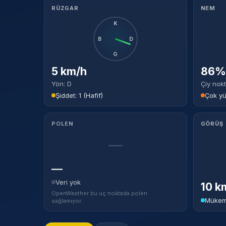
RÜZGAR
NEM
K
B
D
G
5 km/h
86% 
Yön: D
Çiy nokt
Şiddet: 1 (Hafif)
Çok y
POLEN
GÖRÜŞ
—
—
Veri yok
10 k
OpenWeather bu uç noktada polen
Mükem
sağlamıyor.