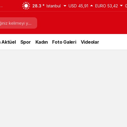
28.3 °
Istanbul
USD
45,91
EURO
53,42
 Aktüel
Spor
Kadın
Foto Galeri
Videolar