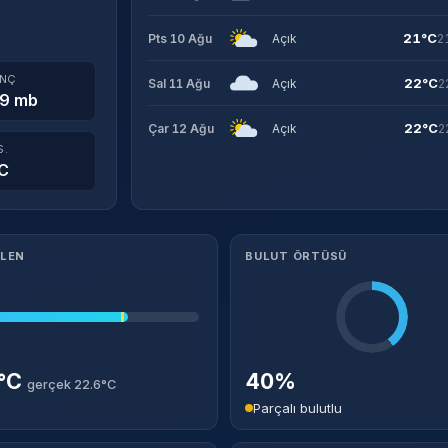
21°C
Pts 10 Ağu
Açık
2
INÇ
22°C
Sal 11 Ağu
Açık
2
9 mb
22°C
Çar 12 Ağu
Açık
2
S.
C
ILEN
BULUT ÖRTÜSÜ
2°C
40%
gerçek 22.6°C
Parçalı bulutlu