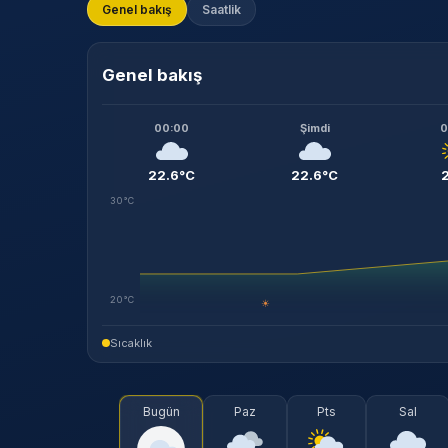
Genel bakış
Saatlik
Genel bakış
00:00
Şimdi
0
22.6°C
22.6°C
30°C
20°C
☀
Sıcaklık
Bugün
Paz
Pts
Sal