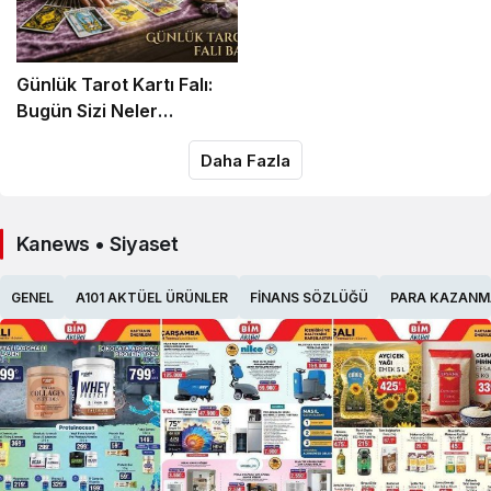
Günlük Tarot Kartı Falı:
Bugün Sizi Neler
Bekliyor?
Daha Fazla
Kanews • Siyaset
GENEL
A101 AKTÜEL ÜRÜNLER
FINANS SÖZLÜĞÜ
PARA KAZANM