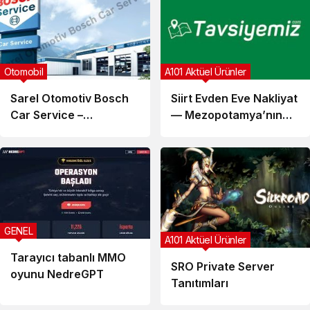
Otomobil
A101 Aktüel Ürünler
Sarel Otomotiv Bosch
Siirt Evden Eve Nakliyat
Car Service –
— Mezopotamya’nın
Kahramanmaraş Oto
Kapısında Güvenli
Servis Tanıtımı
Taşınma
GENEL
A101 Aktüel Ürünler
Tarayıcı tabanlı MMO
SRO Private Server
oyunu NedreGPT
Tanıtımları