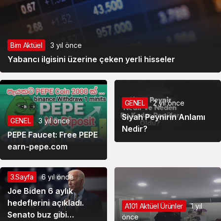
Bim Aktüel
3 yıl önce
Yabancı ilgisini üzerine çeken yerli hisseler
GENEL
2 yıl önce
Siyah Peynirin Anlamı
GENEL
3 yıl önce
Nedir?
PEPE Faucet: Free PEPE
earn-pepe.com
3.Sayfa
6 yıl önce
Joe Biden 6 aylık
hedeflerini açıkladı.
A101 Aktüel Ürünler
1 yıl
Senato buz gibi…
önce