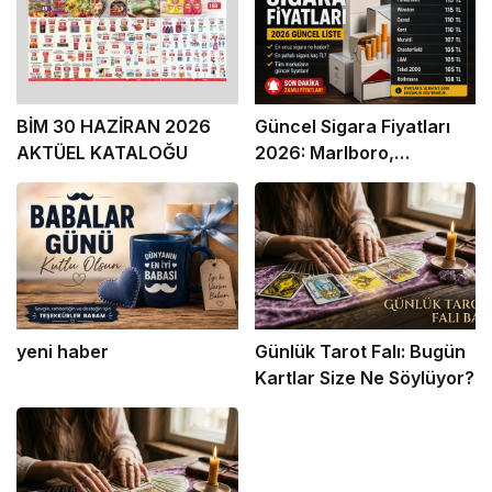
BİM 30 HAZİRAN 2026
Güncel Sigara Fiyatları
AKTÜEL KATALOĞU
2026: Marlboro,
Parliament, Winston,
Camel ve Tüm Sigara
Markalarının Zamlı Fiyat
Listesi
yeni haber
Günlük Tarot Falı: Bugün
Kartlar Size Ne Söylüyor?