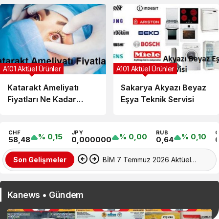
A101 Aktüel Ürünler
A101 Aktüel Ürünler
Katarakt Ameliyatı
Sakarya Akyazı Beyaz
Fiyatları Ne Kadar
Eşya Teknik Servisi
2026: Güncel Liste
CHF
JPY
RUB
% 0,15
% 0,00
% 0,10
58,48
0,000000
0,64
Belgrad Ormanı Nerede? Nasıl
Son Gelişmeler
Gidilir? Güncel Gezi Rehberi
Kanews • Gündem