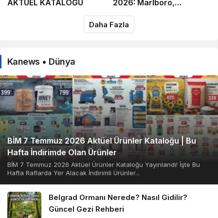
AKTÜEL KATALOĞU
2026: Marlboro,
Parliament, Winston,
Daha Fazla
Camel ve Tüm Sigara
Markalarının Zamlı Fiyat
Listesi
Kanews • Dünya
BİM 7 Temmuz 2026 Aktüel Ürünler Kataloğu | Bu
Hafta İndirimde Olan Ürünler
BİM 7 Temmuz 2026 Aktüel Ürünler Kataloğu Yayınlandı! İşte Bu
Hafta Raflarda Yer Alacak İndirimli Ürünler...
Belgrad Ormanı Nerede? Nasıl Gidilir?
Güncel Gezi Rehberi