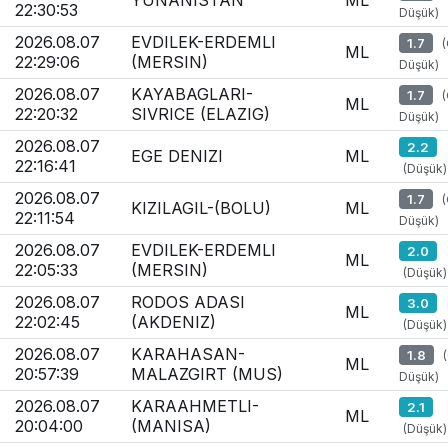
YUNANISTAN
ML
22:30:53
Düşük)
2026.08.07
EVDILEK-ERDEMLI
1.7
ML
22:29:06
(MERSIN)
Düşük)
2026.08.07
KAYABAGLARI-
1.7
ML
22:20:32
SIVRICE (ELAZIG)
Düşük)
2026.08.07
2.2
EGE DENIZI
ML
22:16:41
(Düşük)
2026.08.07
1.7
KIZILAGIL-(BOLU)
ML
22:11:54
Düşük)
2026.08.07
EVDILEK-ERDEMLI
2.0
ML
22:05:33
(MERSIN)
(Düşük)
2026.08.07
RODOS ADASI
3.0
ML
22:02:45
(AKDENIZ)
(Düşük)
2026.08.07
KARAHASAN-
1.8
ML
20:57:39
MALAZGIRT (MUS)
Düşük)
2026.08.07
KARAAHMETLI-
2.1
ML
20:04:00
(MANISA)
(Düşük)