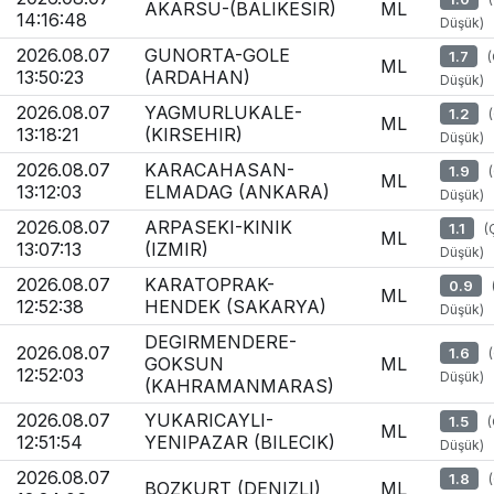
AKARSU-(BALIKESIR)
ML
14:16:48
Düşük)
2026.08.07
GUNORTA-GOLE
1.7
ML
13:50:23
(ARDAHAN)
Düşük)
2026.08.07
YAGMURLUKALE-
1.2
ML
13:18:21
(KIRSEHIR)
Düşük)
2026.08.07
KARACAHASAN-
1.9
ML
13:12:03
ELMADAG (ANKARA)
Düşük)
2026.08.07
ARPASEKI-KINIK
1.1
(
ML
13:07:13
(IZMIR)
Düşük)
2026.08.07
KARATOPRAK-
0.9
ML
12:52:38
HENDEK (SAKARYA)
Düşük)
DEGIRMENDERE-
2026.08.07
1.6
GOKSUN
ML
12:52:03
Düşük)
(KAHRAMANMARAS)
2026.08.07
YUKARICAYLI-
1.5
ML
12:51:54
YENIPAZAR (BILECIK)
Düşük)
2026.08.07
1.8
BOZKURT (DENIZLI)
ML