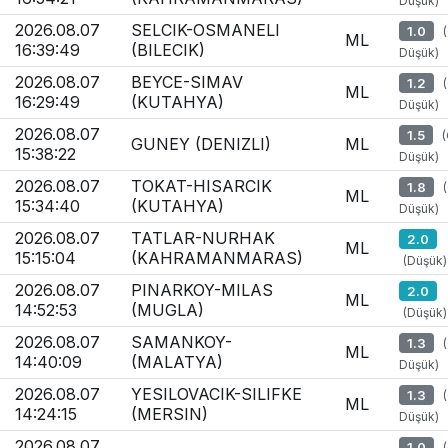
Düşük)
2026.08.07
SELCIK-OSMANELI
1.0
ML
16:39:49
(BILECIK)
Düşük)
2026.08.07
BEYCE-SIMAV
1.2
ML
16:29:49
(KUTAHYA)
Düşük)
2026.08.07
1.5
GUNEY (DENIZLI)
ML
15:38:22
Düşük)
2026.08.07
TOKAT-HISARCIK
1.8
ML
15:34:40
(KUTAHYA)
Düşük)
2026.08.07
TATLAR-NURHAK
2.0
ML
15:15:04
(KAHRAMANMARAS)
(Düşük)
2026.08.07
PINARKOY-MILAS
2.0
ML
14:52:53
(MUGLA)
(Düşük)
2026.08.07
SAMANKOY-
1.3
ML
14:40:09
(MALATYA)
Düşük)
2026.08.07
YESILOVACIK-SILIFKE
1.3
ML
14:24:15
(MERSIN)
Düşük)
2026.08.07
1.0