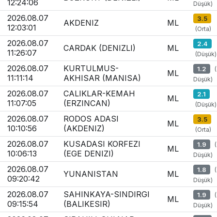
12:24:06
Düşük)
2026.08.07
3.5
AKDENIZ
ML
12:03:01
(Orta)
2026.08.07
2.4
CARDAK (DENIZLI)
ML
11:26:07
(Düşük)
2026.08.07
KURTULMUS-
1.2
ML
11:11:14
AKHISAR (MANISA)
Düşük)
2026.08.07
CALIKLAR-KEMAH
2.1
ML
11:07:05
(ERZINCAN)
(Düşük)
2026.08.07
RODOS ADASI
3.5
ML
10:10:56
(AKDENIZ)
(Orta)
2026.08.07
KUSADASI KORFEZI
1.9
ML
10:06:13
(EGE DENIZI)
Düşük)
2026.08.07
1.8
YUNANISTAN
ML
09:20:42
Düşük)
2026.08.07
SAHINKAYA-SINDIRGI
1.9
ML
09:15:54
(BALIKESIR)
Düşük)