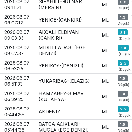
2026.08.07
SIPAHILI-GULNAR
0.9
ML
09:11:31
(MERSIN)
Düşük)
2026.08.07
1.3
YENICE-(CANKIRI)
ML
09:07:12
Düşük)
2026.08.07
AKCALI-ELDIVAN
2.1
ML
09:03:33
(CANKIRI)
(Düşük)
2026.08.07
MIDILLI ADASI (EGE
2.4
ML
08:02:37
DENIZI)
(Düşük)
2026.08.07
2.3
YENIKOY-(DENIZLI)
ML
06:53:25
(Düşük)
2026.08.07
1.8
YUKARIBAG-(ELAZIG)
ML
06:51:33
Düşük)
2026.08.07
HAMZABEY-SIMAV
1.4
ML
06:29:25
(KUTAHYA)
Düşük)
2026.08.07
2.2
AKDENIZ
ML
05:44:56
(Düşük)
2026.08.07
DATCA ACIKLARI-
1.8
ML
05:44:36
MUGLA (EGE DENIZI)
Düşük)