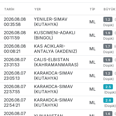
TARIH
YER
TIP
BÜYÜK
2026.08.08
YENILER-SIMAV
1.2
ML
00:35:58
(KUTAHYA)
Düşük)
2026.08.08
KUSCIMENI-ADAKLI
1.9
ML
00:11:59
(BINGOL)
Düşük)
2026.08.08
KAS ACIKLARI-
1.7
ML
00:08:21
ANTALYA (AKDENIZ)
Düşük)
2026.08.07
CALIS-ELBISTAN
1.9
ML
23:31:53
(KAHRAMANMARAS)
Düşük)
2026.08.07
KARAKOCA-SIMAV
1.2
ML
23:05:13
(KUTAHYA)
Düşük)
2026.08.07
KARAKOCA-SIMAV
2.5
ML
22:57:55
(KUTAHYA)
(Düşük)
2026.08.07
KARAKOCA-SIMAV
2.6
ML
22:54:21
(KUTAHYA)
(Düşük)
2026.08.07
1.6