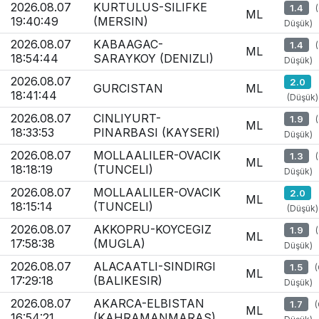
2026.08.07
KURTULUS-SILIFKE
1.4
ML
19:40:49
(MERSIN)
Düşük)
2026.08.07
KABAAGAC-
1.4
ML
18:54:44
SARAYKOY (DENIZLI)
Düşük)
2026.08.07
2.0
GURCISTAN
ML
18:41:44
(Düşük)
2026.08.07
CINLIYURT-
1.9
ML
18:33:53
PINARBASI (KAYSERI)
Düşük)
2026.08.07
MOLLAALILER-OVACIK
1.3
ML
18:18:19
(TUNCELI)
Düşük)
2026.08.07
MOLLAALILER-OVACIK
2.0
ML
18:15:14
(TUNCELI)
(Düşük)
2026.08.07
AKKOPRU-KOYCEGIZ
1.9
ML
17:58:38
(MUGLA)
Düşük)
2026.08.07
ALACAATLI-SINDIRGI
1.5
ML
17:29:18
(BALIKESIR)
Düşük)
2026.08.07
AKARCA-ELBISTAN
1.7
ML
16:54:21
(KAHRAMANMARAS)