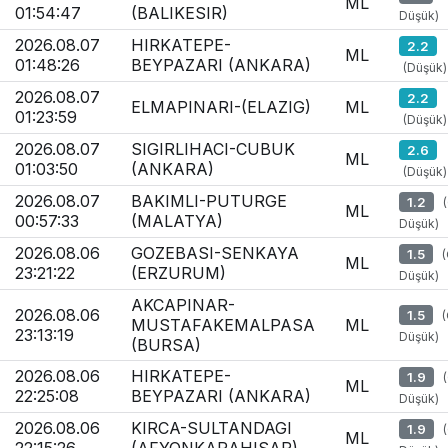
ML
01:54:47
(BALIKESIR)
Düşük)
2026.08.07
HIRKATEPE-
2.2
ML
01:48:26
BEYPAZARI (ANKARA)
(Düşük)
2026.08.07
2.2
ELMAPINARI-(ELAZIG)
ML
01:23:59
(Düşük)
2026.08.07
SIGIRLIHACI-CUBUK
2.6
ML
01:03:50
(ANKARA)
(Düşük)
2026.08.07
BAKIMLI-PUTURGE
1.2
ML
00:57:33
(MALATYA)
Düşük)
2026.08.06
GOZEBASI-SENKAYA
1.5
ML
23:21:22
(ERZURUM)
Düşük)
AKCAPINAR-
2026.08.06
1.5
MUSTAFAKEMALPASA
ML
23:13:19
Düşük)
(BURSA)
2026.08.06
HIRKATEPE-
1.9
ML
22:25:08
BEYPAZARI (ANKARA)
Düşük)
2026.08.06
KIRCA-SULTANDAGI
1.9
ML