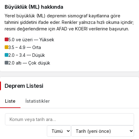
Büyüklük (ML) hakkında
Yerel büyüklük (ML) depremin sismograf kayıtlarına göre
tahmini şiddetini ifade eder. Renkler yalnızca hızlı okuma içindir;
resmi değerlendirme için AFAD ve KOERI verilerine başvurun.
5.0 ve üzeri — Yüksek
3.5 – 4.9 — Orta
2.0 – 3.4 — Düşük
2.0 altı — Çok düşük
Deprem Listesi
Liste
İstatistikler