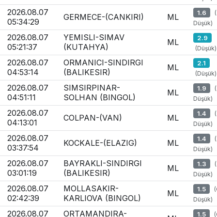
2026.08.07
1.6
GERMECE-(CANKIRI)
ML
05:34:29
Düşük)
2026.08.07
YEMISLI-SIMAV
2.9
ML
05:21:37
(KUTAHYA)
(Düşük)
2026.08.07
ORMANICI-SINDIRGI
2.1
ML
04:53:14
(BALIKESIR)
(Düşük)
2026.08.07
SIMSIRPINAR-
1.9
ML
04:51:11
SOLHAN (BINGOL)
Düşük)
2026.08.07
1.4
COLPAN-(VAN)
ML
04:13:01
Düşük)
2026.08.07
1.4
KOCKALE-(ELAZIG)
ML
03:37:54
Düşük)
2026.08.07
BAYRAKLI-SINDIRGI
1.3
ML
03:01:19
(BALIKESIR)
Düşük)
2026.08.07
MOLLASAKIR-
1.5
ML
02:42:39
KARLIOVA (BINGOL)
Düşük)
2026.08.07
ORTAMANDIRA-
1.5