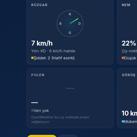
RÜZGAR
NEM
K
B
D
G
7 km/h
22% 
Yön: KD · 6 km/h hamle
Çiy nokt
Şiddet: 2 (Hafif esinti)
Düşük
POLEN
GÖRÜŞ
—
—
Veri yok
10 k
OpenWeather bu uç noktada polen
Mükem
sağlamıyor.