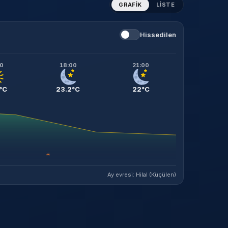
GRAFIK
LISTE
Hissedilen
00
18:00
21:00
°C
23.2°C
22°C
☀
Ay evresi: Hilal (Küçülen)