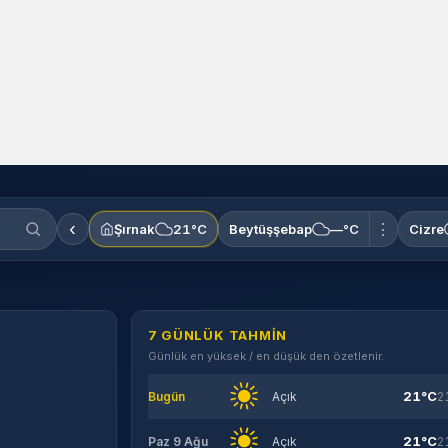
‹
⋮
Şırnak
21°C
Beytüşşebap
—°C
Cizre
7 GÜNLÜK TAHMIN
Günlük en yüksek / en düşük den özetlenir.
21°C
Bugün
Açık
2
21°C
Paz 9 Ağu
Açık
2