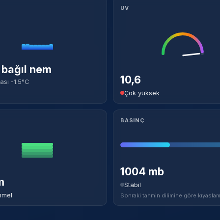
UV
bağıl nem
10,6
ası -1.5°C
Çok yüksek
BASINÇ
1004 mb
m
Stabil
mel
Sonraki tahmin dilimine göre kıyaslam