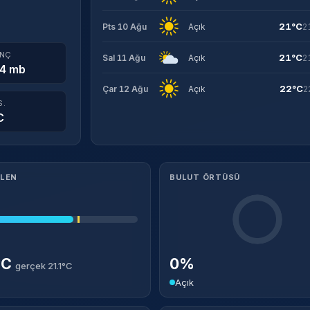
21°C
Pts 10 Ağu
Açık
2
INÇ
21°C
Sal 11 Ağu
Açık
2
4 mb
22°C
Çar 12 Ağu
Açık
2
S.
C
ILEN
BULUT ÖRTÜSÜ
°C
0%
gerçek 21.1°C
Açık