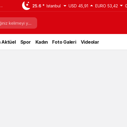
25.6 °
Istanbul
USD
45,91
EURO
53,42
 Aktüel
Spor
Kadın
Foto Galeri
Videolar