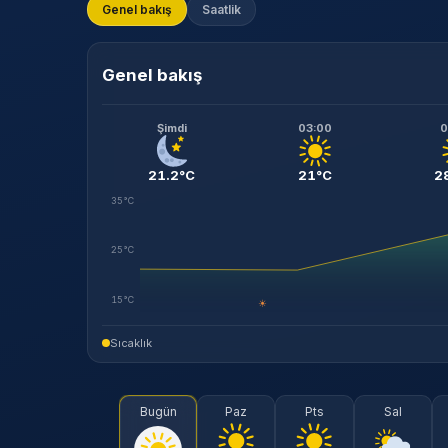
Genel bakış
Saatlik
Genel bakış
Şimdi
03:00
0
21.2°C
21°C
2
35°C
25°C
15°C
☀
Sıcaklık
Bugün
Paz
Pts
Sal