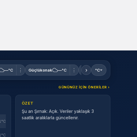
›
⋮
⋮
⋮
—°C
Güçlükonak
—°C
İdil
—°C
°C
Silopi
GÜNÜNÜZ IÇIN ÖNERILER ›
ÖZET
Şu an Şırnak: Açık. Veriler yaklaşık 3
saatlik aralıklarla güncellenir.
1°C
1°C