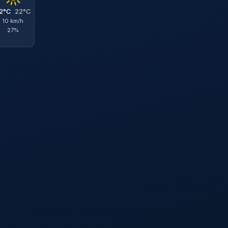
2°C
22°C
10 km/h
27%