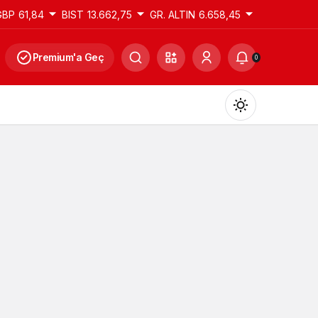
GBP
61,84
BIST
13.662,75
GR. ALTIN
6.658,45
Premium'a Geç
0
Gündüz Modu
Gündüz modunu seçin.
Gece Modu
Gece modunu seçin.