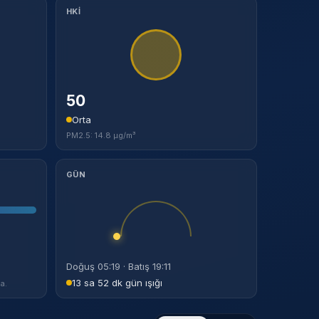
HKİ
50
Orta
PM2.5: 14.8 µg/m³
GÜN
Doğuş 05:19 · Batış 19:11
13 sa 52 dk gün ışığı
a.