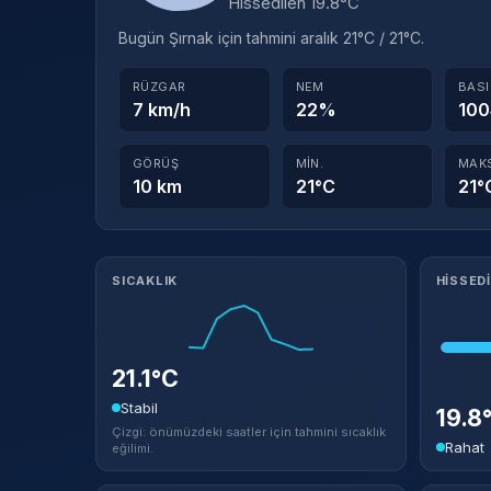
Hissedilen 19.8°C
Bugün Şırnak için tahmini aralık 21°C / 21°C.
RÜZGAR
NEM
BAS
7 km/h
22%
100
GÖRÜŞ
MIN.
MAK
10 km
21°C
21°
Meteorolojik ayrıntılar
SICAKLIK
HISSED
21.1°C
Stabil
19.8
Çizgi: önümüzdeki saatler için tahmini sıcaklık
Rahat
eğilimi.