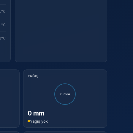
1°C
1°C
2°C
YAĞIŞ
0 mm
0 mm
Yağış yok