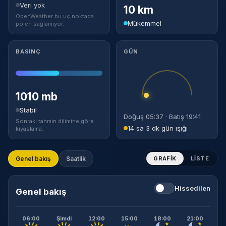
Veri yok
10 km
OpenWeather bu uç noktada
Mükemmel
polen sağlamıyor.
BASINÇ
GÜN
1010 mb
Stabil
Doğuş 05:37 · Batış 19:41
Sonraki tahmin dilimine göre
14 sa 3 dk gün ışığı
kıyaslama.
Genel bakış
Saatlik
GRAFIK
LISTE
Hissedilen
Genel bakış
06:00
Şimdi
12:00
15:00
18:00
21:00