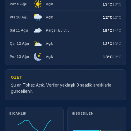
13°C
Paz 9 Ağu
Açık
13°C
12°C
Pts 10 Ağu
Açık
12°C
15°C
Sal 11 Ağu
Parçalı Bulutlu
14°C
13°C
Çar 12 Ağu
Açık
13°C
13°C
Per 13 Ağu
Açık
12°C
ÖZET
Şu an Tokat: Açık. Veriler yaklaşık 3 saatlik aralıklarla
güncellenir.
Meteorolojik ayrıntılar
SICAKLIK
HISSEDILEN