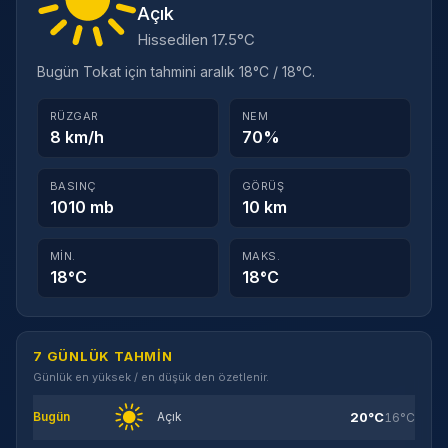
Açık
Hissedilen 17.5°C
Bugün Tokat için tahmini aralık 18°C / 18°C.
RÜZGAR
NEM
8 km/h
70%
BASINÇ
GÖRÜŞ
1010 mb
10 km
MIN.
MAKS.
18°C
18°C
7 GÜNLÜK TAHMIN
Günlük en yüksek / en düşük den özetlenir.
20°C
Bugün
Açık
16°C