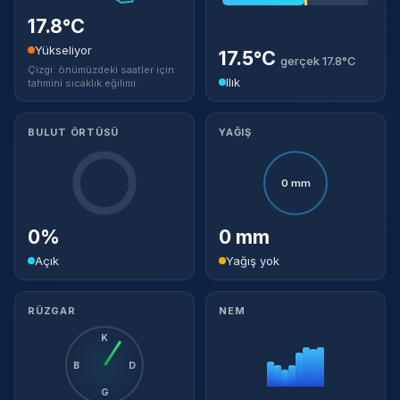
17.8°C
Yükseliyor
17.5°C
gerçek 17.8°C
Çizgi: önümüzdeki saatler için
Ilık
tahmini sıcaklık eğilimi.
BULUT ÖRTÜSÜ
YAĞIŞ
0 mm
0%
0 mm
Açık
Yağış yok
RÜZGAR
NEM
K
B
D
G