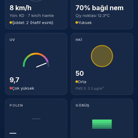
8 km/h
70% bağıl nem
Yön: KD · 7 km/h hamle
Çiy noktası 12.3°C
Şiddet: 2 (Hafif esinti)
Yüksek
UV
HKİ
50
9,7
Orta
Çok yüksek
PM2.5: 3.3 µg/m³
POLEN
GÖRÜŞ
—
—