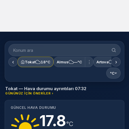
‹
›
⋮
Tokat
18°C
Almus
—°C
Artova
—°C
°C
Tokat — Hava durumu ayrıntıları 07:32
GÜNÜNÜZ IÇIN ÖNERILER ›
GÜNCEL HAVA DURUMU
17.8
°C