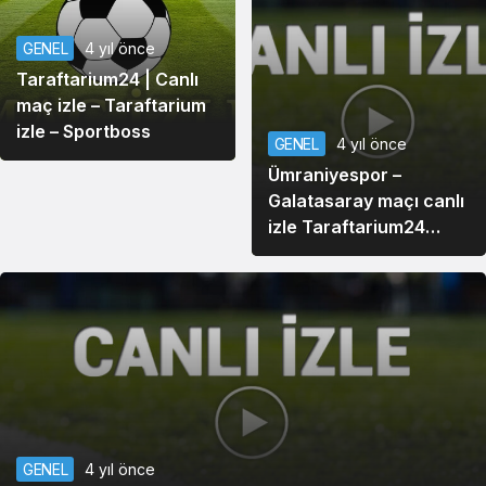
GENEL
4 yıl önce
Taraftarium24 | Canlı
maç izle – Taraftarium
izle – Sportboss
GENEL
4 yıl önce
Ümraniyespor –
Galatasaray maçı canlı
izle Taraftarium24
canlı maç izle
Ümraniyespor –
Galatasaray maçı ne
zaman, saat kaçta,
hangi kanalda?
GENEL
4 yıl önce