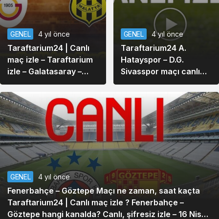
GENEL
4 yıl önce
GENEL
4 yıl önce
Taraftarium24 | Canlı
Taraftarium24 A.
maç izle – Taraftarium
Hatayspor – D.G.
izle – Galatasaray –
Sivasspor maçı canlı
Yeni Malatyaspor
izle – Bein Sports 1
maçını canlı izle! GS –
şifresiz Justin TV
Maç Linki
bedava Lig tv izle
GENEL
4 yıl önce
Fenerbahçe – Göztepe Maçı ne zaman, saat kaçta
Taraftarium24 | Canlı maç izle ? Fenerbahçe –
Göztepe hangi kanalda? Canlı, şifresiz izle – 16 Nisan