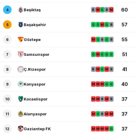
60
Beşiktaş
4
B
M
G
B
M
57
Başakşehir
5
G
G
M
G
B
55
Göztepe
6
M
G
B
G
B
51
Samsunspor
7
G
M
G
G
G
41
Ç.Rizespor
8
B
M
G
M
B
40
Konyaspor
9
M
M
M
G
G
37
Kocaelispor
10
M
M
B
M
B
37
Alanyaspor
11
M
G
B
M
M
37
Gaziantep FK
12
M
M
M
M
G