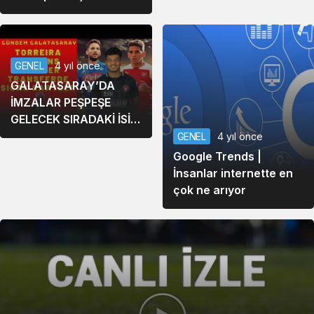
(BeINSports)
GENEL
4 yıl önce
GALATASARAY’DA
İMZALAR PEŞPEŞE
GELECEK SIRADAKİ İSİM
KİM ? EVANDER’DEN
GENEL
4 yıl önce
VAZMI GEÇİLDİ
Google Trends |
#SonDakikaHaberler
İnsanlar internette en
çok ne arıyor