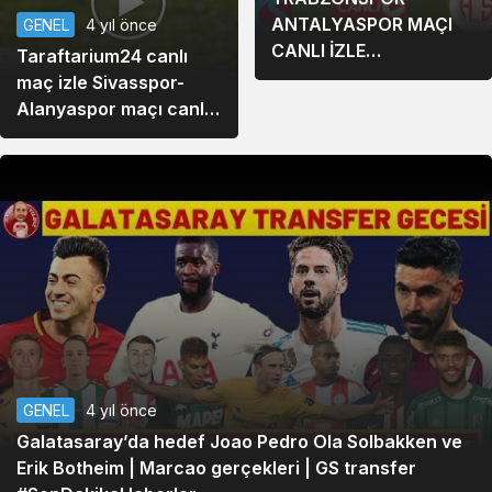
ANTALYASPOR MAÇI
GENEL
4 yıl önce
CANLI İZLE
Taraftarium24 canlı
TARAFTARİUM 24
maç izle Sivasspor-
Alanyaspor maçı canlı
izle (BeINSports)
GENEL
4 yıl önce
Galatasaray’da hedef Joao Pedro Ola Solbakken ve
Erik Botheim | Marcao gerçekleri | GS transfer