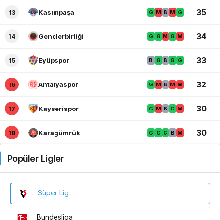
35
Kasımpaşa
13
G
M
B
M
G
34
Gençlerbirliği
14
G
G
M
G
M
33
Eyüpspor
15
B
G
B
G
G
32
Antalyaspor
16
G
M
B
M
M
30
Kayserispor
17
G
M
B
G
M
30
Karagümrük
18
G
G
G
B
M
Popüler Ligler
Süper Lig
Bundesliga