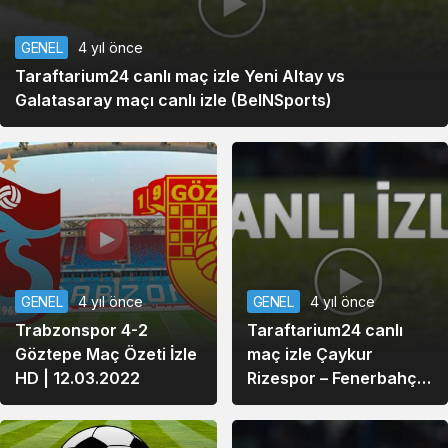
GENEL
4 yıl önce
Taraftarium24 canlı maç izle Yeni Altay vs
Galatasaray maçı canlı izle (BeINSports)
GENEL
4 yıl önce
GENEL
4 yıl önce
Trabzonspor 4-2
Taraftarium24 canlı
Göztepe Maç Özeti İzle
maç izle Çaykur
HD | 12.03.2022
Rizespor – Fenerbahçe
maçı canlı izle
(BeINSports)