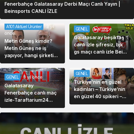
Fenerbahçe Galatasaray Derbi Maçı Canlı Yayın |
Beinsports CANLI İZLE
A101 Aktüel Ürünler
3 yıl
GENEL
3 yıl önce
önce
Galatasaray beşiktaş
Metin Güneş kimdir?
canli i̇zle şifresiz, bjk
Metin Güneş ne iş
gs maçı canlı izle Bein
yapıyor, hangi şirketin
Sports izle |
sahibi? Metin Güneş
Galatasaray Beşiktaş
kaç yaşında, nereli?
maçı
GENEL
3 yıl önce
GENEL
3 yıl önce
Türkiye’nin en güzel
Galatasaray
kadınları – Türkiye’nin
Fenerbahçe canlı maç
en güzel 40 spikeri –
izle-Taraftarium24
Ekranlarımızın En Güzel
canlı maç izle Yeni
Kadın Spikerleri
Altay vs Galatasaray
maçı canlı izle
(BeINSports)