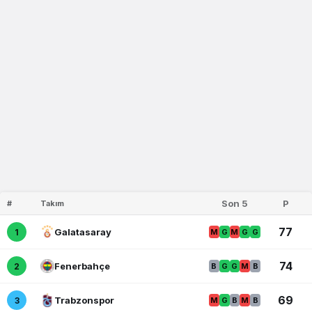
Son 5
P
#
Takım
77
Galatasaray
1
M
G
M
G
G
74
Fenerbahçe
2
B
G
G
M
B
69
Trabzonspor
3
M
G
B
M
B