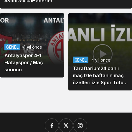
#SonDakikaHaberler
GENEL
4 yıl önce
Antalyaspor 4-1
GENEL
4 yıl önce
Hatayspor / Maç
Taraftarium24 canlı
sonucu
maç İzle haftanın maç
özetleri izle Spor Toto
Süper Lig Maç Özetleri
ve Golleri