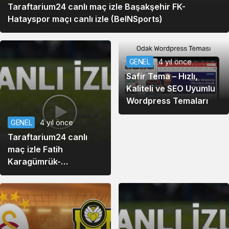
Taraftarium24 canlı maç izle Başakşehir FK-
Hatayspor maçı canlı izle (BeINSports)
GENEL
4 yıl önce
Safir Tema – Hızlı,
Kaliteli ve SEO Uyumlu
Wordpress Temaları
GENEL
4 yıl önce
Taraftarium24 canlı
maç izle Fatih
Karagümrük-
Giresunspor maçı canlı
izle (BeINSports)