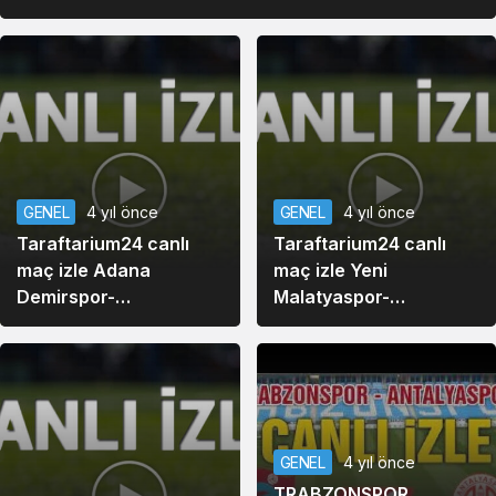
2022
GENEL
4 yıl önce
GENEL
4 yıl önce
Taraftarium24 canlı
Taraftarium24 canlı
maç izle Adana
maç izle Yeni
Demirspor-
Malatyaspor-
Trabzonspor maçı canlı
Konyaspor maçı canlı
izle (BeINSports)
izle (BeINSports)
GENEL
4 yıl önce
TRABZONSPOR