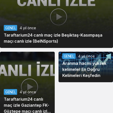
GENEL
4 yıl önce
Taraftarium24 canlı maç izle Beşiktaş-Kasımpaşa
maçı canlı izle (BeINSports)
GENEL
4 yıl önce
Aranma hacmi yüksek
kelimeler En Doğru
Kelimeleri Keşfedin
GENEL
4 yıl önce
Taraftarium24 canlı
maç izle Gaziantep FK-
Göztepe maçı canlı izle