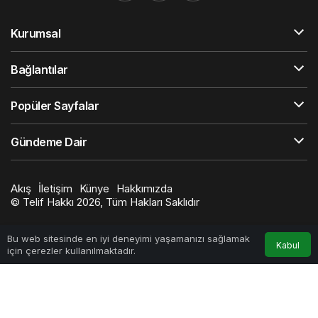
Kurumsal
Bağlantılar
Popüler Sayfalar
Gündeme Dair
Akış
İletişim
Künye
Hakkımızda
© Telif Hakkı 2026, Tüm Hakları Saklıdır
0
Bu web sitesinde en iyi deneyimi yaşamanızı sağlamak
Kabul
için çerezler kullanılmaktadır.
Anasayfa
Akış
Hesabım
Bildirimler