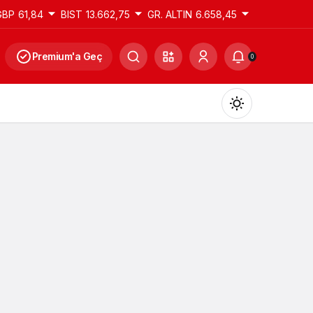
GBP
61,84
BIST
13.662,75
GR. ALTIN
6.658,45
Premium'a Geç
0
Gündüz Modu
Gündüz modunu seçin.
Gece Modu
Gece modunu seçin.