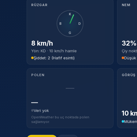
RÜZGAR
NEM
K
B
D
G
8 km/h
32% 
Yön: KD · 10 km/h hamle
Çiy nokt
Şiddet: 2 (Hafif esinti)
Düşük
POLEN
GÖRÜŞ
—
—
Veri yok
10 k
OpenWeather bu uç noktada polen
Mükem
sağlamıyor.