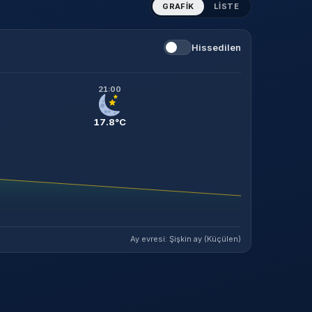
GRAFIK
LISTE
Hissedilen
21:00
17.8°C
Ay evresi: Şişkin ay (Küçülen)