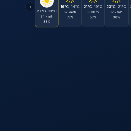
‹
16°C
14°C
21°C
19°C
23°C
21°C
27°C
18°C
14 km/h
13 km/h
12 km/h
24 km/h
77%
57%
36%
33%