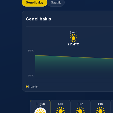
Genel bakış
Saatlik
Genel bakış
Şimdi
27.4°C
30°C
20°C
Sıcaklık
Bugün
Cts
Paz
Pts