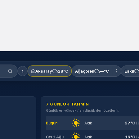
‹
⋮
Aksaray
28°C
Ağaçören
—°C
Eskil
7 GÜNLÜK TAHMIN
Günlük en yüksek / en düşük den özetlenir.
27°C
Bugün
Açık
1
16°C
Cts 1 Ağu
Açık
1