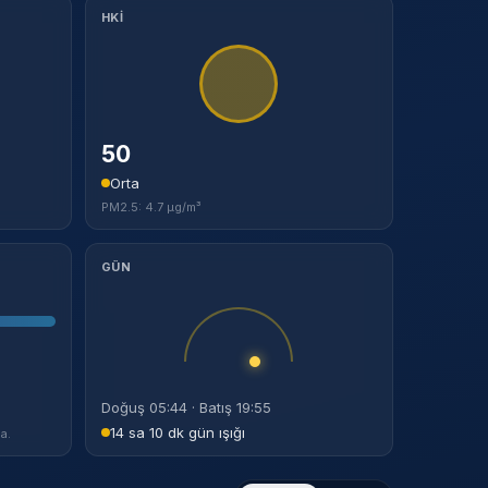
HKİ
50
Orta
PM2.5: 4.7 µg/m³
GÜN
Doğuş 05:44 · Batış 19:55
14 sa 10 dk gün ışığı
a.