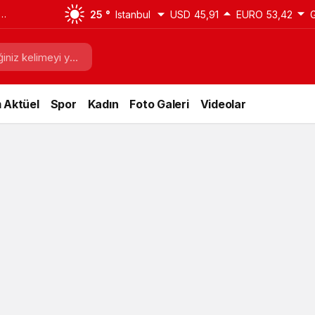
25 °
Istanbul
USD
45,91
EURO
53,42
 Aktüel
Spor
Kadın
Foto Galeri
Videolar