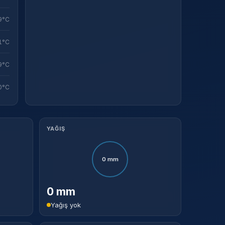
9°C
1°C
9°C
0°C
YAĞIŞ
0 mm
0 mm
Yağış yok