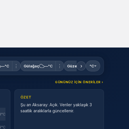
›
⋮
⋮
⋮
—°C
Gülağaç
—°C
Güzelyurt
°C
—°C
Ortaköy
GÜNÜNÜZ IÇIN ÖNERILER ›
ÖZET
Şu an Aksaray: Açık. Veriler yaklaşık 3
saatlik aralıklarla güncellenir.
8°C
4°C