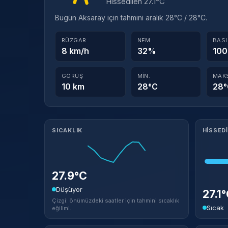
Hissedilen 27.1°C
Bugün Aksaray için tahmini aralık 28°C / 28°C.
RÜZGAR
NEM
BAS
8 km/h
32%
100
GÖRÜŞ
MIN.
MAK
10 km
28°C
28
Meteorolojik ayrıntılar
SICAKLIK
HISSED
27.9°C
Düşüyor
27.1
Çizgi: önümüzdeki saatler için tahmini sıcaklık
Sıcak
eğilimi.