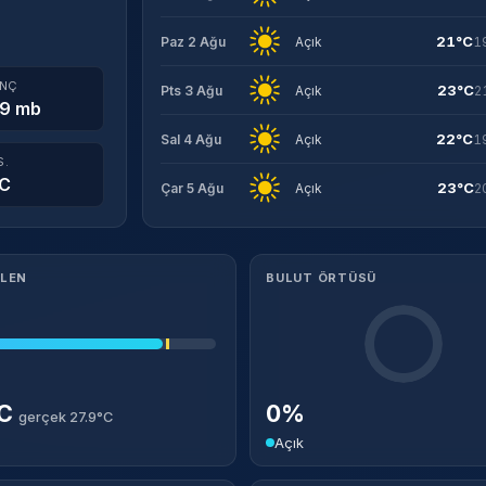
21°C
Paz 2 Ağu
Açık
1
INÇ
23°C
Pts 3 Ağu
Açık
2
9 mb
22°C
Sal 4 Ağu
Açık
1
S.
°C
23°C
Çar 5 Ağu
Açık
2
ILEN
BULUT ÖRTÜSÜ
°C
0%
gerçek 27.9°C
Açık