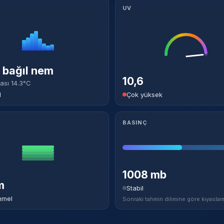
UV
bağıl nem
10,6
ası 14.3°C
l
Çok yüksek
BASINÇ
1008 mb
m
Stabil
mel
Sonraki tahmin dilimine göre kıyaslam