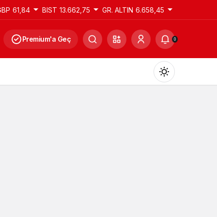
GBP
61,84
BIST
13.662,75
GR. ALTIN
6.658,45
Premium'a Geç
0
Gündüz Modu
Gündüz modunu seçin.
Gece Modu
Gece modunu seçin.