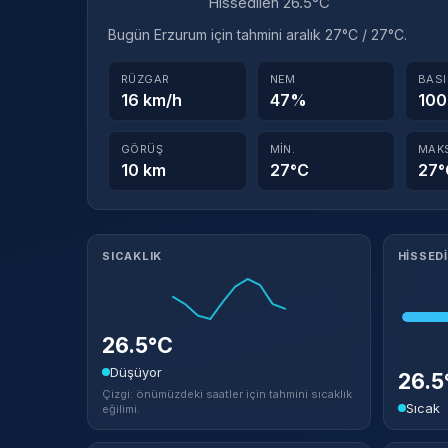
Hissedilen 26.5°C
Bugün Erzurum için tahmini aralık 27°C / 27°C.
RÜZGAR
NEM
BAS
16 km/h
47%
100
GÖRÜŞ
MIN.
MAK
10 km
27°C
27°
Meteorolojik ayrıntılar
SICAKLIK
HISSED
26.5°C
Düşüyor
26.
Çizgi: önümüzdeki saatler için tahmini sıcaklık
Sıcak
eğilimi.