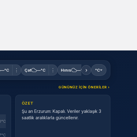
›
⋮
⋮
⋮
—°C
Çat
—°C
Hınıs
—°C
°C
Horasan
—°C
GÜNÜNÜZ IÇIN ÖNERILER ›
ÖZET
Şu an Erzurum: Kapalı. Veriler yaklaşık 3
saatlik aralıklarla güncellenir.
0°C
7°C