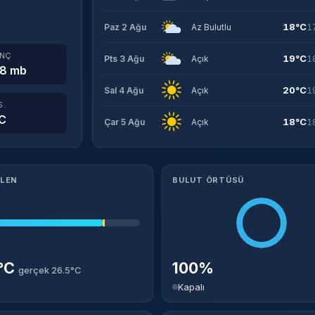
18°C
Paz 2 Ağu
Az Bulutlu
1
INÇ
19°C
Pts 3 Ağu
Açık
1
8 mb
20°C
Sal 4 Ağu
Açık
1
S.
C
18°C
Çar 5 Ağu
Açık
1
ILEN
BULUT ÖRTÜSÜ
5°C
100%
gerçek 26.5°C
Kapalı