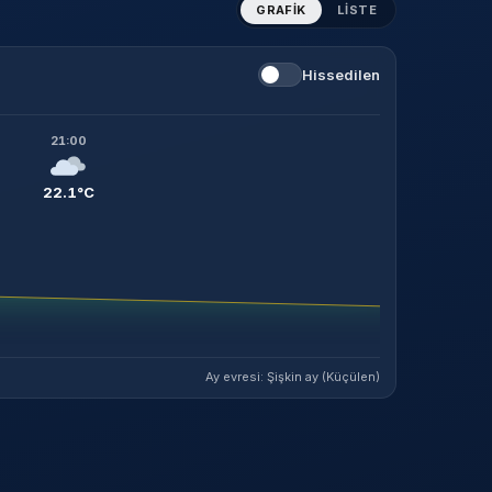
GRAFIK
LISTE
Hissedilen
21:00
22.1°C
Ay evresi: Şişkin ay (Küçülen)