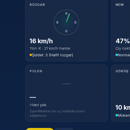
RÜZGAR
NEM
K
B
D
G
16 km/h
47% 
Yön: K · 21 km/h hamle
Çiy nokt
Şiddet: 3 (Hafif rüzgar)
Norma
POLEN
GÖRÜŞ
—
—
Veri yok
10 k
OpenWeather bu uç noktada polen
Mükem
sağlamıyor.