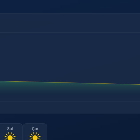
Sal
Çar