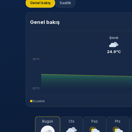
Genel bakış
Saatlik
Genel bakış
Şimdi
24.9°C
30°C
20°C
Sıcaklık
Bugün
Cts
Paz
Pts