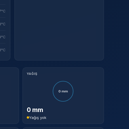
7°C
8°C
9°C
8°C
YAĞIŞ
0 mm
0 mm
Yağış yok