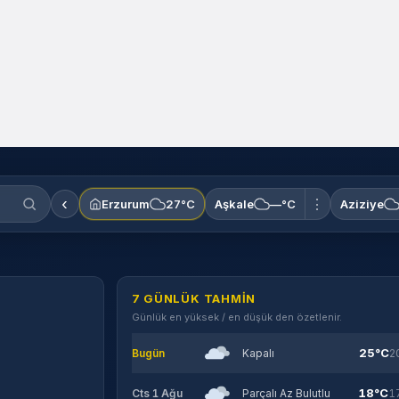
‹
⋮
Erzurum
27°C
Aşkale
—°C
Aziziye
7 GÜNLÜK TAHMIN
Günlük en yüksek / en düşük den özetlenir.
25°C
Bugün
Kapalı
2
18°C
Cts 1 Ağu
Parçalı Az Bulutlu
1