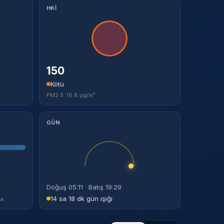
HKİ
150
Kötü
PM2.5: 16.8 µg/m³
GÜN
Doğuş 05:11 · Batış 19:29
14 sa 18 dk gün ışığı
a.