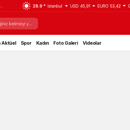
28.9 °
Istanbul
USD
45,91
EURO
53,42
 Aktüel
Spor
Kadın
Foto Galeri
Videolar