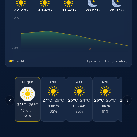
32.2°C
33.4°C
31.4°C
28.5°C
26.1°C
40°C
30°C
☀
Sıcaklık
Ay evresi: Hilal (Küçülen)
Bugün
Cts
Paz
Pts
Sal
‹
›
27°C
26°C
25°C
24°C
26°C
25°C
26°C
25
33°C
26°C
4 km/h
14 km/h
1 km/h
15 km/h
13 km/h
62%
58%
61%
58%
59%