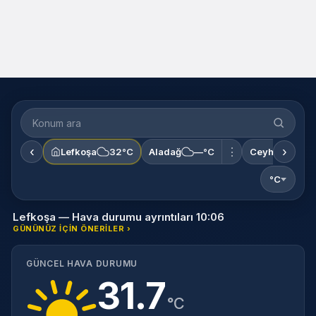
‹
›
⋮
Lefkoşa
32°C
Aladağ
—°C
Ceyhan
—°
°C
Lefkoşa — Hava durumu ayrıntıları 10:06
GÜNÜNÜZ IÇIN ÖNERILER ›
GÜNCEL HAVA DURUMU
31.7
°C