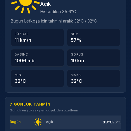
Açık
Hissedilen 35.6°C
Bugün Lefkoşa için tahmini aralık 32°C / 32°C.
RÜZGAR
NEM
11 km/h
57%
BASINÇ
GÖRÜŞ
1006 mb
10 km
MIN.
MAKS.
32°C
32°C
7 GÜNLÜK TAHMIN
Günlük en yüksek / en düşük den özetlenir.
33°C
Bugün
Açık
26°C