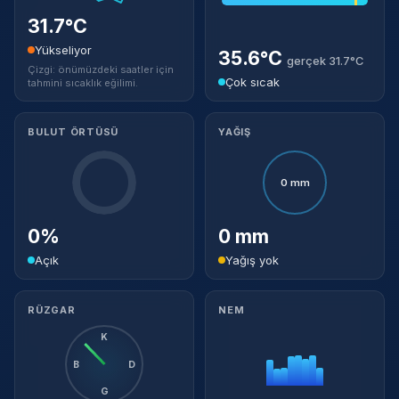
31.7°C
Yükseliyor
35.6°C
gerçek 31.7°C
Çizgi: önümüzdeki saatler için
Çok sıcak
tahmini sıcaklık eğilimi.
BULUT ÖRTÜSÜ
YAĞIŞ
0 mm
0%
0 mm
Açık
Yağış yok
RÜZGAR
NEM
K
B
D
G