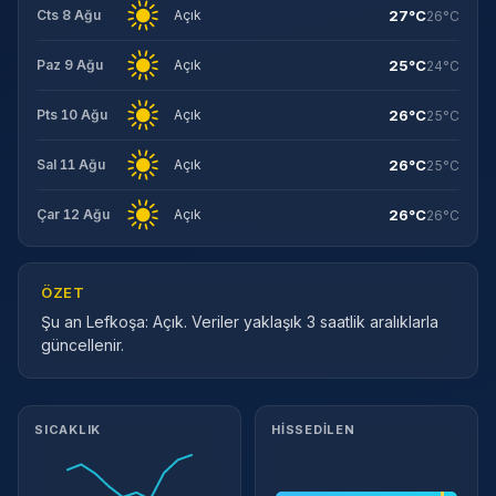
27°C
Cts 8 Ağu
Açık
26°C
25°C
Paz 9 Ağu
Açık
24°C
26°C
Pts 10 Ağu
Açık
25°C
26°C
Sal 11 Ağu
Açık
25°C
26°C
Çar 12 Ağu
Açık
26°C
ÖZET
Şu an Lefkoşa: Açık. Veriler yaklaşık 3 saatlik aralıklarla
güncellenir.
Meteorolojik ayrıntılar
SICAKLIK
HISSEDILEN