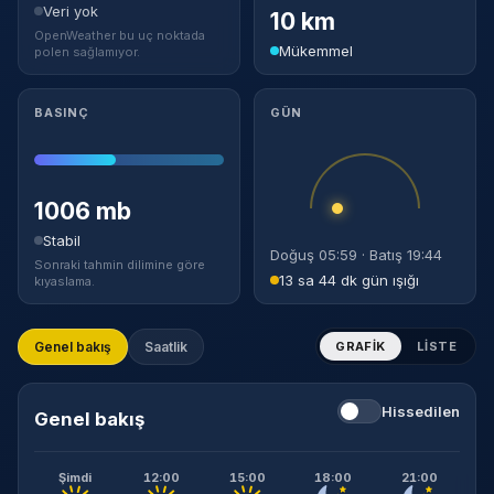
Veri yok
10 km
OpenWeather bu uç noktada
Mükemmel
polen sağlamıyor.
BASINÇ
GÜN
1006 mb
Stabil
Doğuş 05:59 · Batış 19:44
Sonraki tahmin dilimine göre
13 sa 44 dk gün ışığı
kıyaslama.
Genel bakış
Saatlik
GRAFIK
LISTE
Hissedilen
Genel bakış
Şimdi
12:00
15:00
18:00
21:00