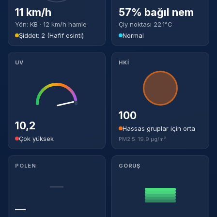
11 km/h
57% bağıl nem
Yön: KB · 12 km/h hamle
Çiy noktası 22.1°C
Şiddet: 2 (Hafif esinti)
Normal
UV
HKİ
100
10,2
Hassas gruplar için orta
Çok yüksek
PM2.5: 19.9 µg/m³
POLEN
GÖRÜŞ
—
—