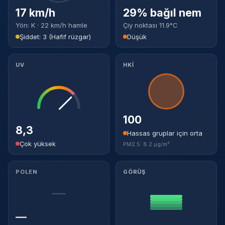
17 km/h
29% bağıl nem
Yön: K · 22 km/h hamle
Çiy noktası 11.9°C
Şiddet: 3 (Hafif rüzgar)
Düşük
UV
HKİ
100
8,3
Hassas gruplar için orta
Çok yüksek
PM2.5: 8.2 µg/m³
POLEN
GÖRÜŞ
—
—