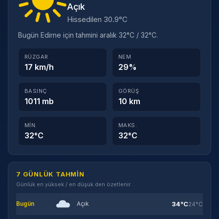
Açık
Hissedilen 30.9°C
Bugün Edirne için tahmini aralık 32°C / 32°C.
RÜZGAR
NEM
17 km/h
29%
BASINÇ
GÖRÜŞ
1011 mb
10 km
MIN.
MAKS.
32°C
32°C
7 GÜNLÜK TAHMIN
Günlük en yüksek / en düşük den özetlenir.
34°C
Bugün
Açık
24°C