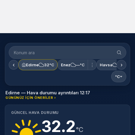
‹
›
⋮
Edirne
32°C
Enez
—°C
Havsa
—°C
°C
Edirne — Hava durumu ayrıntıları 12:17
GÜNÜNÜZ IÇIN ÖNERILER ›
GÜNCEL HAVA DURUMU
32.2
°C