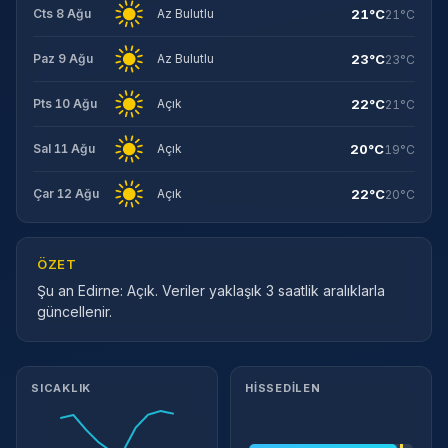
21°C
Cts 8 Ağu
Az Bulutlu
21°C
23°C
Paz 9 Ağu
Az Bulutlu
23°C
22°C
Pts 10 Ağu
Açık
21°C
20°C
Sal 11 Ağu
Açık
19°C
22°C
Çar 12 Ağu
Açık
20°C
ÖZET
Şu an Edirne: Açık. Veriler yaklaşık 3 saatlik aralıklarla
güncellenir.
Meteorolojik ayrıntılar
SICAKLIK
HISSEDILEN