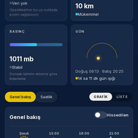
Veri yok
10 km
OpenWeather bu uç noktada
Mükemmel
polen sağlamıyor.
BASINÇ
GÜN
1011 mb
Stabil
Doğuş 06:13 · Batış 20:25
Sonraki tahmin dilimine göre
14 sa 11 dk gün ışığı
kıyaslama.
Genel bakış
Saatlik
GRAFIK
LISTE
Hissedilen
Genel bakış
Şimdi
15:00
18:00
21:00