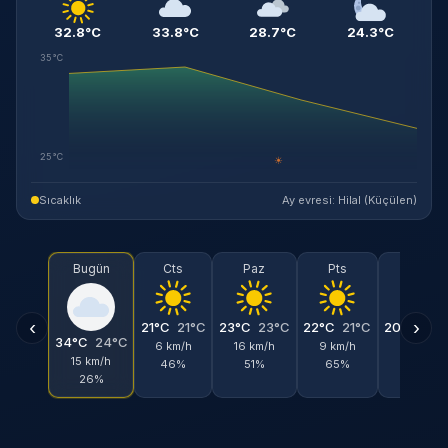
32.8°C
33.8°C
28.7°C
24.3°C
35°C
25°C
☀
Sıcaklık
Ay evresi: Hilal (Küçülen)
Bugün
Cts
Paz
Pts
Sal
‹
›
21°C
21°C
23°C
23°C
22°C
21°C
20°C
19°
34°C
24°C
6 km/h
16 km/h
9 km/h
11 km/h
15 km/h
46%
51%
65%
45%
26%