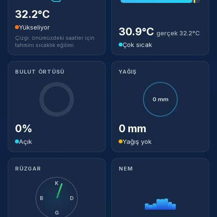
32.2°C
Yükseliyor
30.9°C
gerçek 32.2°C
Çizgi: önümüzdeki saatler için
Çok sıcak
tahmini sıcaklık eğilimi.
BULUT ÖRTÜSÜ
YAĞIŞ
0 mm
0%
0 mm
Açık
Yağış yok
RÜZGAR
NEM
K
B
D
G