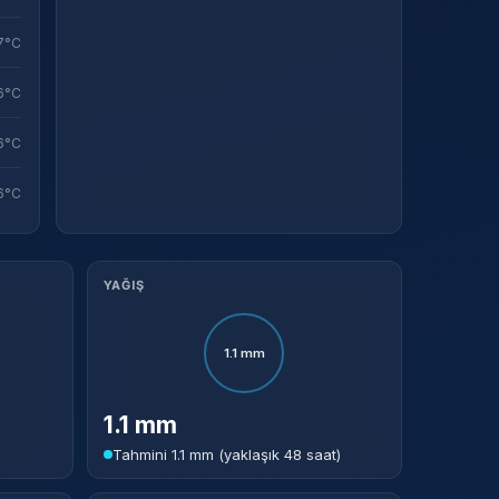
7°C
6°C
6°C
6°C
YAĞIŞ
1.1 mm
1.1 mm
Tahmini 1.1 mm (yaklaşık 48 saat)