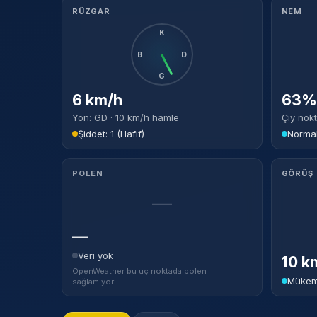
RÜZGAR
NEM
K
B
D
G
6 km/h
63% 
Yön: GD · 10 km/h hamle
Çiy nokt
Şiddet: 1 (Hafif)
Norma
POLEN
GÖRÜŞ
—
—
Veri yok
10 k
OpenWeather bu uç noktada polen
Mükem
sağlamıyor.