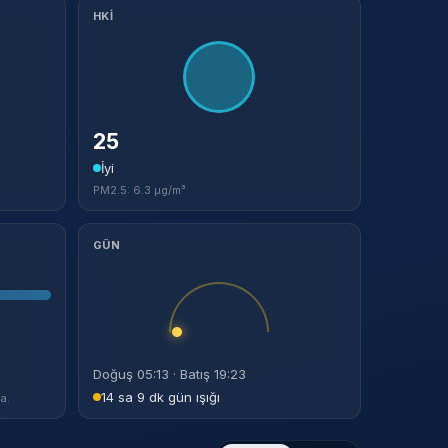
HKİ
25
İyi
PM2.5: 6.3 µg/m³
GÜN
Doğuş 05:13 · Batış 19:23
14 sa 9 dk gün ışığı
a.