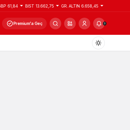
GBP
61,84
BIST
13.662,75
GR. ALTIN
6.658,45
Premium'a Geç
0
Gündüz Modu
Gündüz modunu seçin.
Gece Modu
Gece modunu seçin.