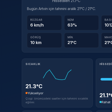
Hissedilen 21.1°C
Bugün Artvin için tahmini aralık 21°C / 21°C.
RÜZGAR
NEM
BAS
6 km/h
63%
101
GÖRÜŞ
MIN.
MAK
10 km
21°C
21°
Meteorolojik ayrıntılar
SICAKLIK
HISSED
21.3°C
Yükseliyor
21.1
Çizgi: önümüzdeki saatler için tahmini sıcaklık
Rahat
eğilimi.