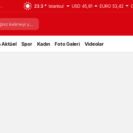
23.3 °
Istanbul
USD
45,91
EURO
53,42
 Aktüel
Spor
Kadın
Foto Galeri
Videolar