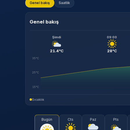
Genel bakış
Saatlik
Genel bakış
Şimdi
09:00
21.4°C
28°C
35°C
25°C
15°C
Sıcaklık
Bugün
Cts
Paz
Pts