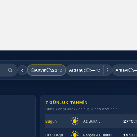
‹
⋮
Artvin
21°C
Ardanuç
—°C
Arhavi
—
7 GÜNLÜK TAHMIN
Günlük en yüksek / en düşük den özetlenir.
27°C
Bugün
Az Bulutlu
2
19°C
Cts 8 Ağu
Parçalı Az Bulutlu
1