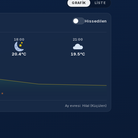
GRAFIK
LISTE
Hissedilen
18:00
21:00
20.4°C
19.5°C
☀
Ay evresi: Hilal (Küçülen)