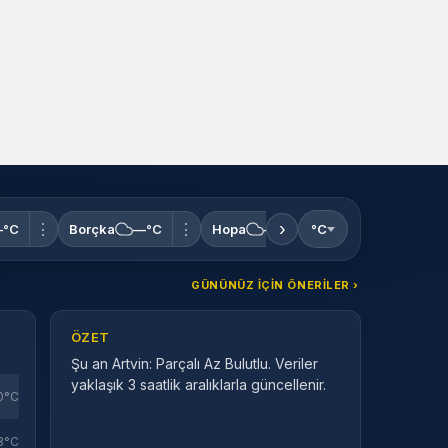
›
⋮
⋮
⋮
°C
Borçka
—°C
Hopa
—°C
°C
Kemalpaşa
—
GÜNÜNÜZ IÇIN ÖNERILER ›
ÖZET
Şu an Artvin: Parçalı Az Bulutlu. Veriler
yaklaşık 3 saatlik aralıklarla güncellenir.
0°C
8°C