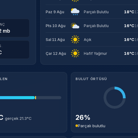
18°C
Paz 9 Ağu
Parçalı Bulutlu
1
INÇ
16°C
Pts 10 Ağu
Parçalı Bulutlu
1
2 mb
16°C
Sal 11 Ağu
Açık
1
S.
C
16°C
Çar 12 Ağu
Hafif Yağmur
1
ILEN
BULUT ÖRTÜSÜ
°C
26%
gerçek 21.3°C
Parçalı bulutlu