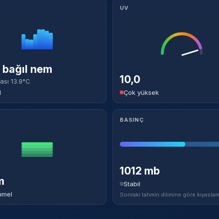
UV
bağıl nem
10,0
ası 13.9°C
l
Çok yüksek
BASINÇ
1012 mb
m
Stabil
mel
Sonraki tahmin dilimine göre kıyaslam