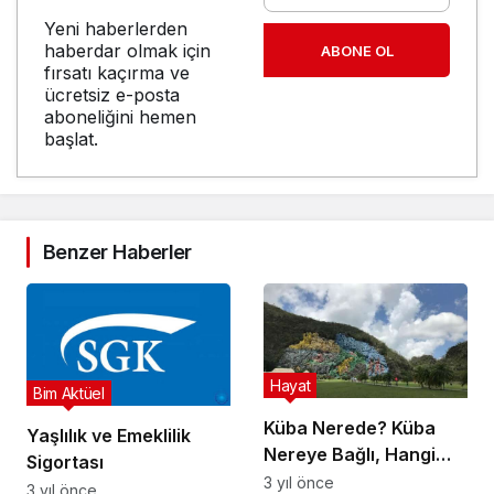
Yeni haberlerden
haberdar olmak için
ABONE OL
fırsatı kaçırma ve
ücretsiz e-posta
aboneliğini hemen
başlat.
Benzer Haberler
Hayat
Bim Aktüel
Küba Nerede? Küba
Yaşlılık ve Emeklilik
Nereye Bağlı, Hangi
Sigortası
Ülkede ve Kıtada,
3 yıl önce
3 yıl önce