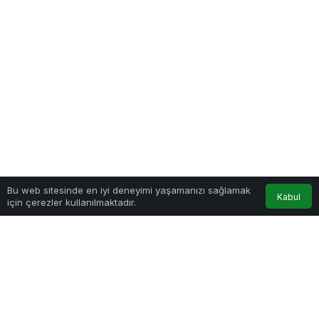
0
Bu web sitesinde en iyi deneyimi yaşamanızı sağlamak
Kabul
için çerezler kullanılmaktadır.
Anasayfa
Akış
Hesabım
Bildirimler