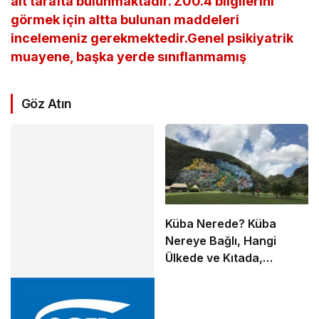
alt tarafta bulunmaktadır. Z00.4 bilgilerini
görmek için altta bulunan maddeleri
incelemeniz gerekmektedir.Genel psikiyatrik
muayene, başka yerde sınıflanmamış
Göz Atın
Küba Nerede? Küba
Nereye Bağlı, Hangi
Ülkede ve Kıtada,
Haritadaki Konumu
Neresi ve Nasıl Gidilir?