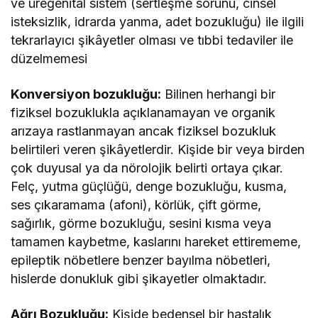
ve üregenital sistem (sertleşme sorunu, cinsel
isteksizlik, idrarda yanma, adet bozukluğu) ile ilgili
tekrarlayıcı şikâyetler olması ve tıbbi tedaviler ile
düzelmemesi
Konversiyon bozukluğu:
Bilinen herhangi bir
fiziksel bozuklukla açıklanamayan ve organik
arızaya rastlanmayan ancak fiziksel bozukluk
belirtileri veren şikâyetlerdir. Kişide bir veya birden
çok duyusal ya da nörolojik belirti ortaya çıkar.
Felç, yutma güçlüğü, denge bozukluğu, kusma,
ses çıkaramama (afoni), körlük, çift görme,
sağırlık, görme bozukluğu, sesini kısma veya
tamamen kaybetme, kaslarını hareket ettirememe,
epileptik nöbetlere benzer bayılma nöbetleri,
hislerde donukluk gibi şikayetler olmaktadır.
Ağrı Bozukluğu:
Kişide bedensel bir hastalık