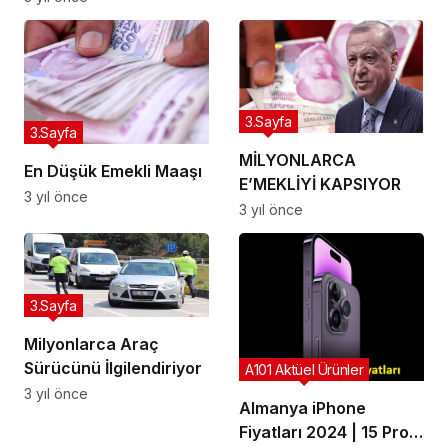
Haritadaki Konumu
Neresi ve Nasıl Gidilir?
3.Sayfa
3.Sayfa
MİLYONLARCA
En Düşük Emekli Maaşı
E’MEKLİYİ KAPSIYOR
3 yıl önce
3 yıl önce
3.Sayfa
Milyonlarca Araç
Sürücünü İlgilendiriyor
A101 Aktüel Ürünler
3 yıl önce
Almanya iPhone
Fiyatları 2024 | 15 Pro