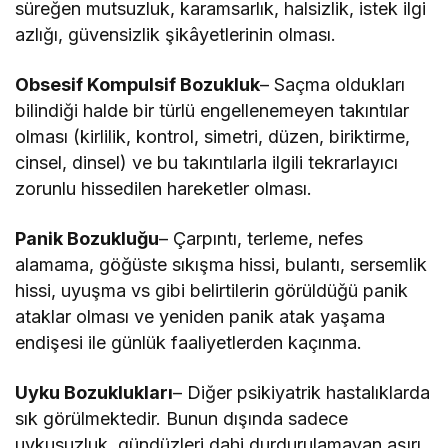
süreğen mutsuzluk, karamsarlık, halsizlik, istek ilgi
azlığı, güvensizlik şikâyetlerinin olması.
Obsesif Kompulsif Bozukluk
– Saçma oldukları
bilindiği halde bir türlü engellenemeyen takıntılar
olması (kirlilik, kontrol, simetri, düzen, biriktirme,
cinsel, dinsel) ve bu takıntılarla ilgili tekrarlayıcı
zorunlu hissedilen hareketler olması.
Panik Bozukluğu
– Çarpıntı, terleme, nefes
alamama, göğüste sıkışma hissi, bulantı, sersemlik
hissi, uyuşma vs gibi belirtilerin görüldüğü panik
ataklar olması ve yeniden panik atak yaşama
endişesi ile günlük faaliyetlerden kaçınma.
Uyku Bozuklukları
– Diğer psikiyatrik hastalıklarda
sık görülmektedir. Bunun dışında sadece
uykusuzluk, gündüzleri dahi durdurulamayan aşırı