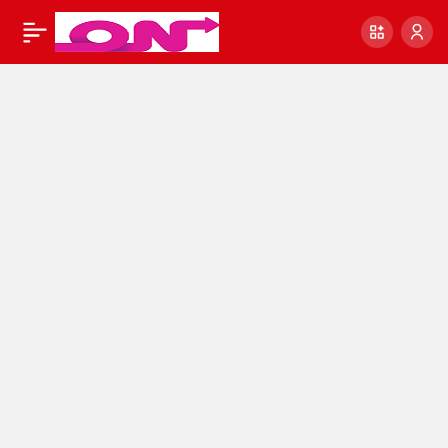
En Düşük Emekli
0
Paylaş
Maaşı