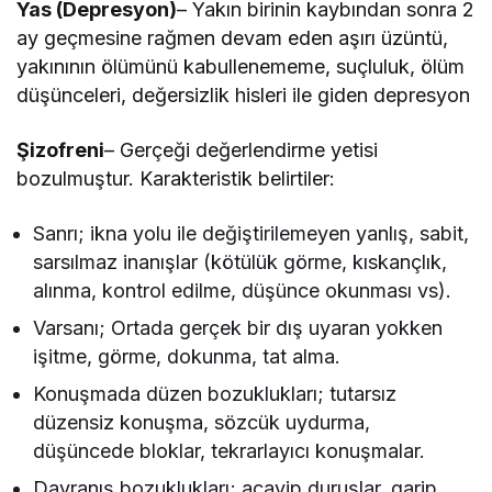
Yas (Depresyon)
– Yakın birinin kaybından sonra 2
ay geçmesine rağmen devam eden aşırı üzüntü,
yakınının ölümünü kabullenememe, suçluluk, ölüm
düşünceleri, değersizlik hisleri ile giden depresyon
Şizofreni
– Gerçeği değerlendirme yetisi
bozulmuştur. Karakteristik belirtiler:
Sanrı; ikna yolu ile değiştirilemeyen yanlış, sabit,
sarsılmaz inanışlar (kötülük görme, kıskançlık,
alınma, kontrol edilme, düşünce okunması vs).
Varsanı; Ortada gerçek bir dış uyaran yokken
işitme, görme, dokunma, tat alma.
Konuşmada düzen bozuklukları; tutarsız
düzensiz konuşma, sözcük uydurma,
düşüncede bloklar, tekrarlayıcı konuşmalar.
Davranış bozuklukları; acayip duruşlar, garip