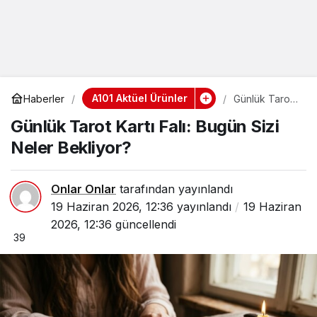
A101 Aktüel Ürünler
Haberler
Günlük Tarot
Kartı Falı:
Günlük Tarot Kartı Falı: Bugün Sizi
Bugün Sizi
Neler
Neler Bekliyor?
Bekliyor?
Onlar Onlar
tarafından yayınlandı
19 Haziran 2026, 12:36
yayınlandı
19 Haziran
2026, 12:36
güncellendi
39