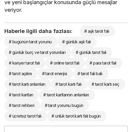
ve yeni başlangıçlar konusunda güçlü mesajlar
veriyor.
Haberle ilgili daha fazlası:
# aşk tarot falı
# bugünün tarot yorumu
# günlük aşk falı
# günlük burç ve tarot yorumları
# günlük tarot falı
# kariyer tarot falı
# online tarot falı
# para tarot falı
# tarot açılımı
# tarot enerjisi
# tarot falı bak
# tarot kartı anlamları
# tarot kartı falı
# tarot kartı seç
# tarot kartları
# tarot kartlarının anlamları
# tarot rehberi
# tarot yorumu bugün
# ücretsiz tarot falı
# ünlük tarot kartı falı bugün