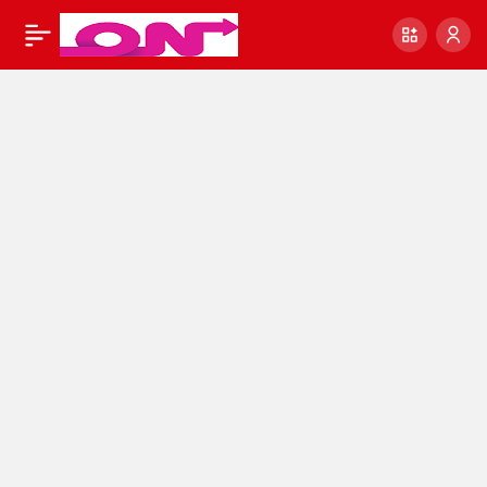
Hantavirüs Nedir?
0
Paylaş
Belirtileri, Bulaşma
Yolları ve Korunma
Yöntemleri