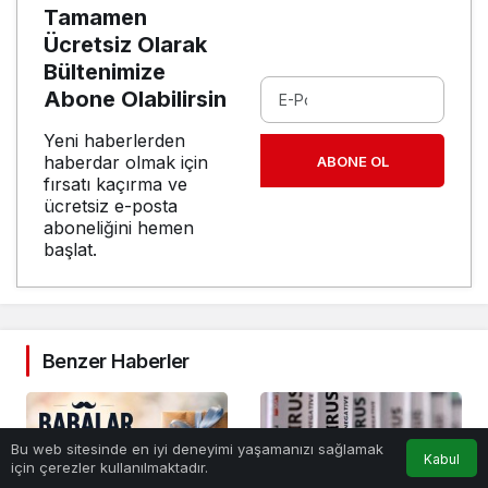
Tamamen
Ücretsiz Olarak
Bültenimize
Abone Olabilirsin
Yeni haberlerden
haberdar olmak için
ABONE OL
fırsatı kaçırma ve
ücretsiz e-posta
aboneliğini hemen
başlat.
Benzer Haberler
0
Bu web sitesinde en iyi deneyimi yaşamanızı sağlamak
Kabul
için çerezler kullanılmaktadır.
Anasayfa
Akış
Hesabım
Bildirimler