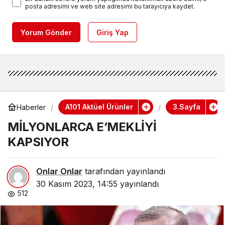
posta adresimi ve web site adresimi bu tarayıcıya kaydet.
Yorum Gönder
Giriş Yap
A101 Aktüel Ürünler
3.Sayfa
Haberler
MİLYONLARCA E’MEKLİYİ
KAPSIYOR
Onlar Onlar
tarafından yayınlandı
30 Kasım 2023, 14:55
yayınlandı
512