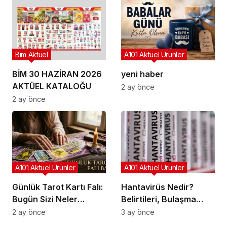
Bim Aktüel
A101 Aktüel Ürünler
BİM 30 HAZİRAN 2026
yeni haber
AKTÜEL KATALOĞU
2 ay önce
2 ay önce
A101 Aktüel Ürünler
A101 Aktüel Ürünler
Günlük Tarot Kartı Falı:
Hantavirüs Nedir?
Bugün Sizi Neler
Belirtileri, Bulaşma
Bekliyor?
Yolları ve Korunma
2 ay önce
3 ay önce
Yöntemleri