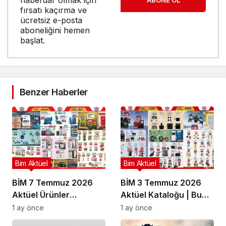
haberdar olmak için
fırsatı kaçırma ve
ücretsiz e-posta
aboneliğini hemen
başlat.
Benzer Haberler
Bim Aktüel
Bim Aktüel
BİM 7 Temmuz 2026
BİM 3 Temmuz 2026
Aktüel Ürünler
Aktüel Kataloğu | Bu
Kataloğu | Bu Hafta
Hafta İndirime Giren
1 ay önce
1 ay önce
İndirimde Olan Ürünler
Ürünler