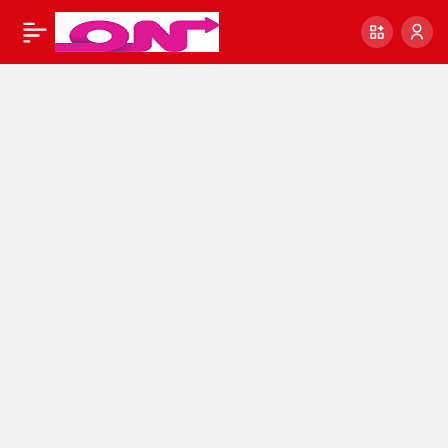
MİLYONLARCA
0
Paylaş
E’MEKLİYİ KAPSIYOR