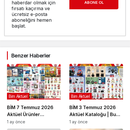
haberdar olmak için
ABONE OL
fırsatı kaçırma ve
ücretsiz e-posta
aboneliğini hemen
başlat.
Benzer Haberler
Bim Aktüel
Bim Aktüel
BİM 7 Temmuz 2026
BİM 3 Temmuz 2026
Aktüel Ürünler
Aktüel Kataloğu | Bu
Kataloğu | Bu Hafta
Hafta İndirime Giren
1 ay önce
1 ay önce
İndirimde Olan Ürünler
Ürünler