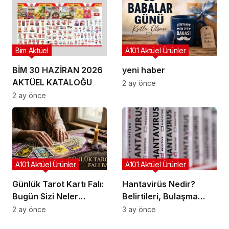
Bim Aktüel
A101 Aktüel Ürünler
BİM 30 HAZİRAN 2026
yeni haber
AKTÜEL KATALOĞU
2 ay önce
2 ay önce
A101 Aktüel Ürünler
A101 Aktüel Ürünler
Günlük Tarot Kartı Falı:
Hantavirüs Nedir?
Bugün Sizi Neler
Belirtileri, Bulaşma
Bekliyor?
Yolları ve Korunma
2 ay önce
3 ay önce
Yöntemleri