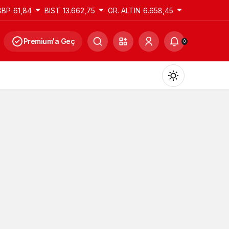
GBP
61,84
BIST
13.662,75
GR. ALTIN
6.658,45
Premium'a Geç
0
Gündüz Modu
Gündüz modunu seçin.
Gece Modu
Gece modunu seçin.