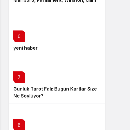
Marlboro, Parliament, Winston, Camel
ve Tüm Sigara Markalarının Zamlı
Fiyat Listesi
6
yeni haber
7
Günlük Tarot Falı: Bugün Kartlar Size
Ne Söylüyor?
8