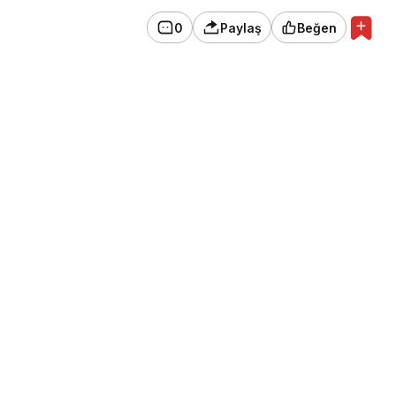
0
Paylaş
Beğen