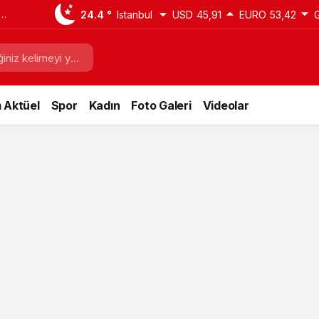
24.4 °
Istanbul
USD
45,91
EURO
53,42
 Aktüel
Spor
Kadın
Foto Galeri
Videolar