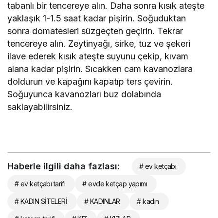
tabanlı bir tencereye alın. Daha sonra kısık ateşte
yaklaşık 1-1.5 saat kadar pişirin. Soğuduktan
sonra domatesleri süzgeçten geçirin. Tekrar
tencereye alın. Zeytinyağı, sirke, tuz ve şekeri
ilave ederek kısık ateşte suyunu çekip, kıvam
alana kadar pişirin. Sıcakken cam kavanozlara
doldurun ve kapağını kapatıp ters çevirin.
Soğuyunca kavanozları buz dolabında
saklayabilirsiniz.
Haberle ilgili daha fazlası:
# ev ketçabı
# ev ketçabı tarifi
# evde ketçap yapımı
# KADIN SİTELERİ
# KADINLAR
# kadın