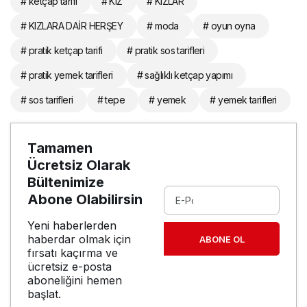
# ketçap tarifi
# KIZ
# KIZLAR
# KIZLARA DAİR HERŞEY
# moda
# oyun oyna
# pratik ketçap tarifi
# pratik sos tarifleri
# pratik yemek tarifleri
# sağlıklı ketçap yapımı
# sos tarifleri
# tepe
# yemek
# yemek tarifleri
Tamamen
Ücretsiz Olarak
Bültenimize
Abone Olabilirsin
Yeni haberlerden
haberdar olmak için
ABONE OL
fırsatı kaçırma ve
ücretsiz e-posta
aboneliğini hemen
başlat.