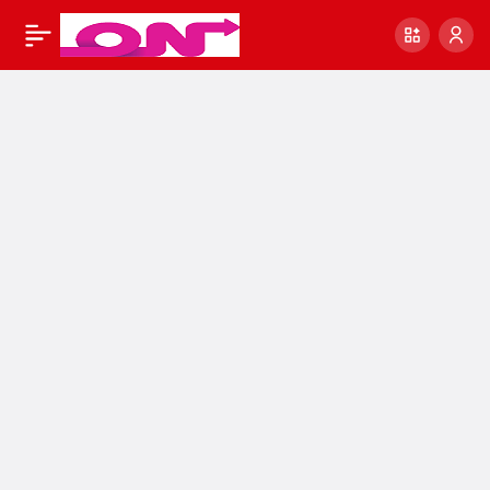
Ramazan Pidesi
0
Paylaş
Tarifi: Ramazan
Pidesi Nasıl Yapılır?
Evde Ramazan Pidesi
Nasıl Yapılır?