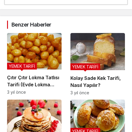
Benzer Haberler
YEMEK TARİFİ
YEMEK TARİFİ
Çıtır Çıtır Lokma Tatlısı
Kolay Sade Kek Tarifi,
Tarifi (Evde Lokma
Nasıl Yapılır?
Tatlısı Nasıl Yapılır?)
3 yıl önce
3 yıl önce
YEMEK TARİFİ