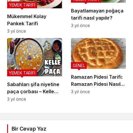
YEMEK TARİFİ
Bayatlamayan poğaça
Mükemmel Kolay
tarifi nasıl yapılır?
Pankek Tarifi
3 yıl önce
3 yıl önce
GENEL
YEMEK TARİFİ
Ramazan Pidesi Tarifi:
Ramazan Pidesi Nasıl
Sabahları şifa niyetine
Yapılır?Evde Ramazan
paça çorbası – Kelle
3 yıl önce
Pidesi Nasıl Yapılır?
Paça Çorbası Tarifi –
3 yıl önce
Kelle Paça Tarifi –
Yemek Tarifleri
Bir Cevap Yaz