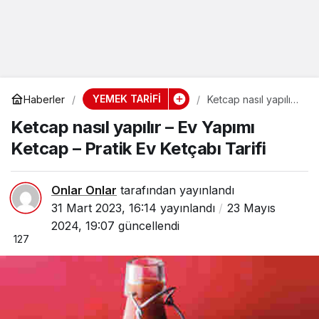
YEMEK TARİFİ
Haberler
Ketcap nasıl yapılır
– Ev Yapımı Ketcap
Ketcap nasıl yapılır – Ev Yapımı
– Pratik Ev Ketçabı
Tarifi
Ketcap – Pratik Ev Ketçabı Tarifi
Onlar Onlar
tarafından yayınlandı
31 Mart 2023, 16:14
yayınlandı
23 Mayıs
2024, 19:07
güncellendi
127