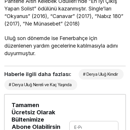
Pantene Altın Kelebek Ödülleri’nde “En İyi Çıkış
Yapan Solist” ödülünü kazanmıştır. Single’ları
“Okyanus” (2016), “Canavar” (2017), “Nabız 180”
(2017), “Ne Münasebet” (2018)
Uluğ son dönemde ise Fenerbahçe için
düzenlenen yardım gecelerine katılmasıyla adını
duyurmuştur.
Haberle ilgili daha fazlası:
# Derya Uluğ Kimdir
# Derya Uluğ Nereli ve Kaç Yaşında
Tamamen
Ücretsiz Olarak
Bültenimize
Abone Olabilirsin