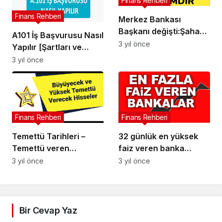
Finans Rehberi
Finans Rehberi
Merkez Bankası
Başkanı değişti:Şahap
A101 İş Başvurusu Nasıl
Kavcıoğlu görevden
3 yıl önce
Yapılır [Şartları ve
alındı, yerine yeni
Maaşları]
3 yıl önce
başkan atandı
Finans Rehberi
Finans Rehberi
Temettü Tarihleri –
32 günlük en yüksek
Temettü veren
faiz veren banka
hisseler!Temettü
hangisi? Bankalar
3 yıl önce
3 yıl önce
Verecek Hisseler ve
mevduat faiz oranlarını
Tarihleri
güncelledi!
Bir Cevap Yaz