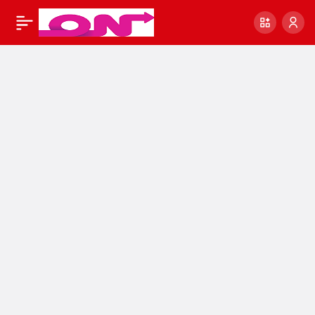
Derya Uluğ Kimdir?
0
Paylaş
Derya Uluğ Nereli ve
Kaç Yaşında