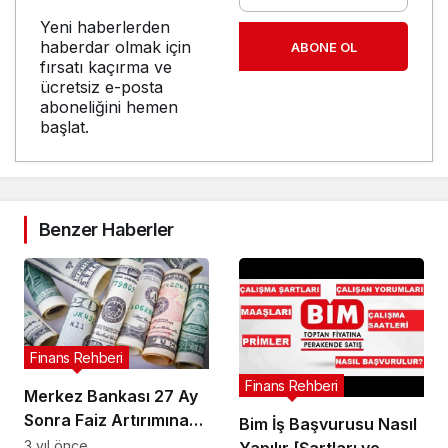
Yeni haberlerden
haberdar olmak için
ABONE OL
fırsatı kaçırma ve
ücretsiz e-posta
aboneliğini hemen
başlat.
Benzer Haberler
Finans Rehberi
Finans Rehberi
Merkez Bankası 27 Ay
Sonra Faiz Artırımına
Bim İş Başvurusu Nasıl
Gitti Dolar Rekor Kırdı
3 yıl önce
Yapılır [Şartları ve