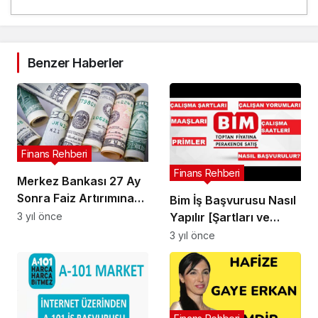
Benzer Haberler
Finans Rehberi
Finans Rehberi
Merkez Bankası 27 Ay
Sonra Faiz Artırımına
Bim İş Başvurusu Nasıl
Gitti Dolar Rekor Kırdı
3 yıl önce
Yapılır [Şartları ve
Maaşları]
3 yıl önce