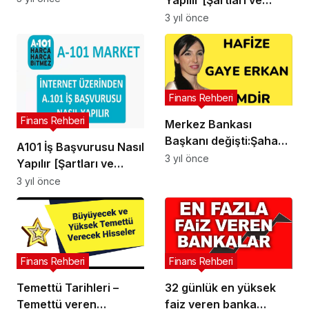
Maaşları]
3 yıl önce
Finans Rehberi
Finans Rehberi
Merkez Bankası
Başkanı değişti:Şahap
A101 İş Başvurusu Nasıl
Kavcıoğlu görevden
3 yıl önce
Yapılır [Şartları ve
alındı, yerine yeni
Maaşları]
3 yıl önce
başkan atandı
Finans Rehberi
Finans Rehberi
Temettü Tarihleri –
32 günlük en yüksek
Temettü veren
faiz veren banka