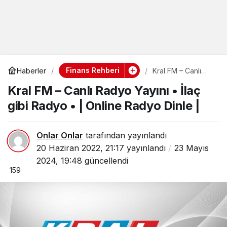
Finans Rehberi
Haberler
Kral FM – Canlı
Radyo Yayını •
Kral FM – Canlı Radyo Yayını • İlaç
İlaç gibi Radyo • |
Online Radyo
gibi Radyo • | Online Radyo Dinle |
Dinle |
Onlar Onlar
tarafından yayınlandı
20 Haziran 2022, 21:17
yayınlandı
23 Mayıs
2024, 19:48
güncellendi
159