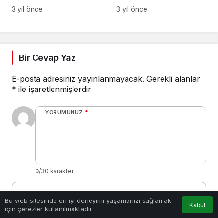
hisseler!Temettü
hangisi? Bankalar
3 yıl önce
3 yıl önce
Verecek Hisseler ve
mevduat faiz oranlarını
Tarihleri
güncelledi!
Bir Cevap Yaz
E-posta adresiniz yayınlanmayacak.
Gerekli alanlar
*
ile işaretlenmişlerdir
YORUMUNUZ
*
0
/30 karakter
Ad
*
0
Bu web sitesinde en iyi deneyimi yaşamanızı sağlamak
Kabul
için çerezler kullanılmaktadır.
Anasayfa
Akış
Hesabım
Bildirimler