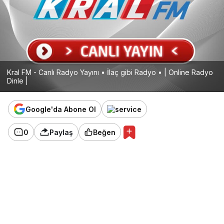
Kral FM - Canlı Radyo Yayını • İlaç gibi Radyo • | Online Radyo
Dinle |
Google'da Abone Ol
0
Paylaş
Beğen