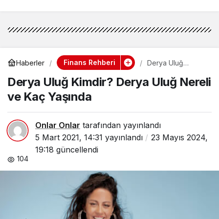
Finans Rehberi
Haberler
Derya Uluğ
Kimdir? Derya
Derya Uluğ Kimdir? Derya Uluğ Nereli
Uluğ Nereli ve
Kaç Yaşında
ve Kaç Yaşında
Onlar Onlar
tarafından yayınlandı
5 Mart 2021, 14:31
yayınlandı
23 Mayıs 2024,
19:18
güncellendi
104