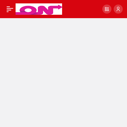
A101 İş Başvurusu
1
Paylaş
Nasıl Yapılır [Şartları
ve Maaşları]