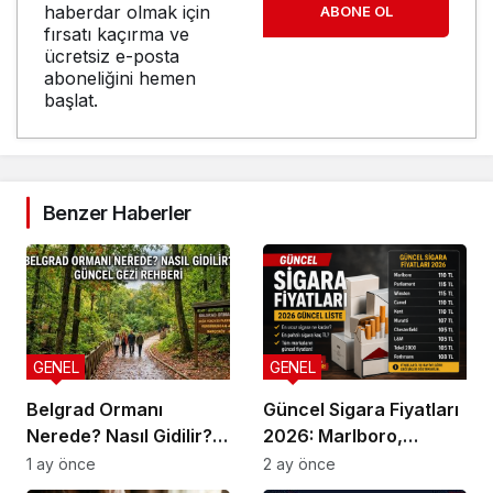
haberdar olmak için
ABONE OL
fırsatı kaçırma ve
ücretsiz e-posta
aboneliğini hemen
başlat.
Benzer Haberler
GENEL
GENEL
Belgrad Ormanı
Güncel Sigara Fiyatları
Nerede? Nasıl Gidilir?
2026: Marlboro,
Güncel Gezi Rehberi
Parliament, Winston,
1 ay önce
2 ay önce
Camel ve Tüm Sigara