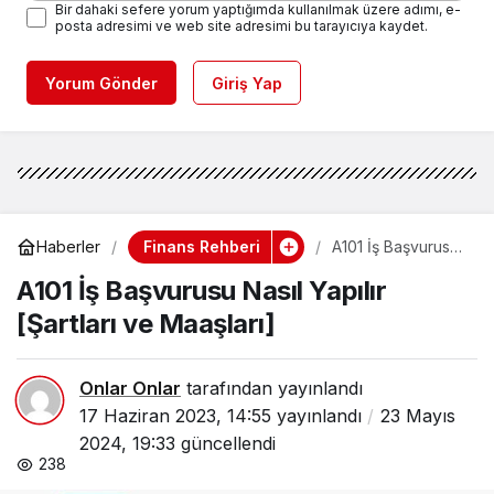
Bir dahaki sefere yorum yaptığımda kullanılmak üzere adımı, e-
posta adresimi ve web site adresimi bu tarayıcıya kaydet.
Yorum Gönder
Giriş Yap
Finans Rehberi
Haberler
A101 İş Başvurusu
Nasıl Yapılır
A101 İş Başvurusu Nasıl Yapılır
[Şartları ve
Maaşları]
[Şartları ve Maaşları]
Onlar Onlar
tarafından yayınlandı
17 Haziran 2023, 14:55
yayınlandı
23 Mayıs
2024, 19:33
güncellendi
238