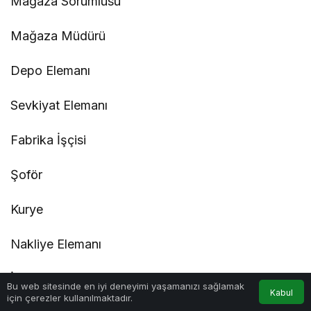
Mağaza Sorumlusu
Mağaza Müdürü
Depo Elemanı
Sevkiyat Elemanı
Fabrika İşçisi
Şoför
Kurye
Nakliye Elemanı
İnsan Kaynakları Personeli
0
Bu web sitesinde en iyi deneyimi yaşamanızı sağlamak
Kabul
için çerezler kullanılmaktadır.
Anasayfa
Akış
Hesabım
Bildirimler