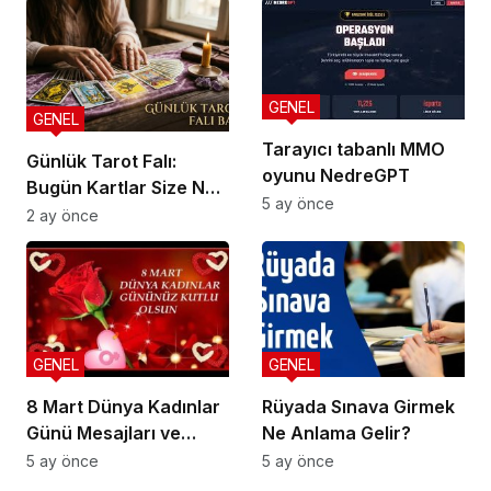
Markalarının Zamlı
Fiyat Listesi
GENEL
GENEL
Tarayıcı tabanlı MMO
Günlük Tarot Falı:
oyunu NedreGPT
Bugün Kartlar Size Ne
5 ay önce
Söylüyor?
2 ay önce
GENEL
GENEL
8 Mart Dünya Kadınlar
Rüyada Sınava Girmek
Günü Mesajları ve
Ne Anlama Gelir?
Sözleri
5 ay önce
5 ay önce