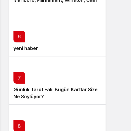
Marlboro, Parliament, Winston, Camel
ve Tüm Sigara Markalarının Zamlı
Fiyat Listesi
6
yeni haber
7
Günlük Tarot Falı: Bugün Kartlar Size
Ne Söylüyor?
8