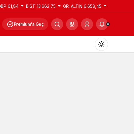
GBP
61,84
BIST
13.662,75
GR. ALTIN
6.658,45
Premium'a Geç
0
Gündüz Modu
Gündüz modunu seçin.
Gece Modu
Gece modunu seçin.