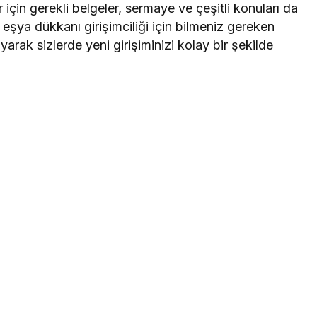
çin gerekli belgeler, sermaye ve çeşitli konuları da
 eşya dükkanı girişimciliği için bilmeniz gereken
arak sizlerde yeni girişiminizi kolay bir şekilde