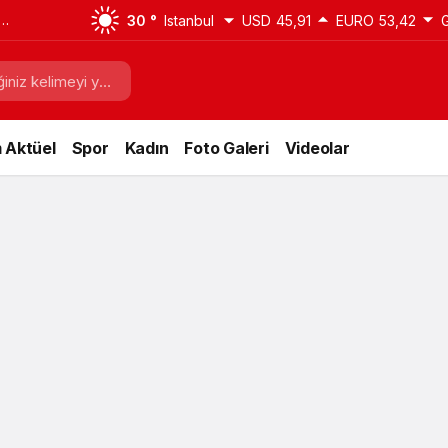
30 °
Istanbul
USD
45,91
EURO
53,42
 Aktüel
Spor
Kadın
Foto Galeri
Videolar