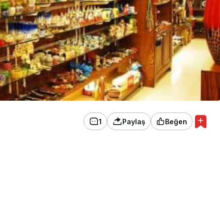
1
Paylaş
Beğen