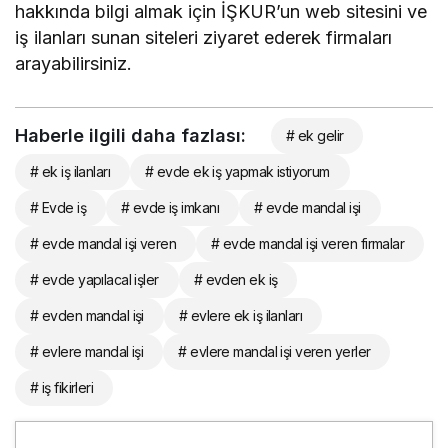
hakkında bilgi almak için İŞKUR’un web sitesini ve
iş ilanları sunan siteleri ziyaret ederek firmaları
arayabilirsiniz.
Haberle ilgili daha fazlası:
# ek gelir
# ek iş ilanları
# evde ek iş yapmak istiyorum
# Evde iş
# evde iş imkanı
# evde mandal işi
# evde mandal işi veren
# evde mandal işi veren firmalar
# evde yapılacal işler
# evden ek iş
# evden mandal işi
# evlere ek iş ilanları
# evlere mandal işi
# evlere mandal işi veren yerler
# iş fikirleri