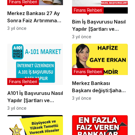
Finans Rehberi
Finans Rehberi
Merkez Bankası 27 Ay
Sonra Faiz Artırımına
Bim İş Başvurusu Nasıl
Gitti Dolar Rekor Kırdı
3 yıl önce
Yapılır [Şartları ve
Maaşları]
3 yıl önce
Finans Rehberi
Finans Rehberi
Merkez Bankası
Başkanı değişti:Şahap
A101 İş Başvurusu Nasıl
Kavcıoğlu görevden
3 yıl önce
Yapılır [Şartları ve
alındı, yerine yeni
Maaşları]
3 yıl önce
başkan atandı