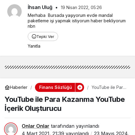
İhsan Uluğ
•
19 Nisan 2022, 05:26
Merhaba  Bursada yaşıyorum evde mandal 
paketleme işi yapmak istiyorum haber bekliyorum 
nbn
Tepki Ver
Yanıtla
Finans Sözlüğü
Haberler
YouTube ile Para
Kazanma
YouTube ile Para Kazanma YouTube
YouTube İçerik
Oluşturucu
İçerik Oluşturucu
Onlar Onlar
tarafından yayınlandı
4 Mart 2021, 21:39
yayınlandı
23 Mayıs 2024,