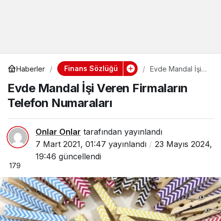
Finans Sözlüğü
Haberler
Evde Mandal İşi
Veren Firmaların
Evde Mandal İşi Veren Firmaların
Telefon
Numaraları
Telefon Numaraları
Onlar Onlar
tarafından yayınlandı
7 Mart 2021, 01:47
yayınlandı
23 Mayıs 2024,
19:46
güncellendi
179