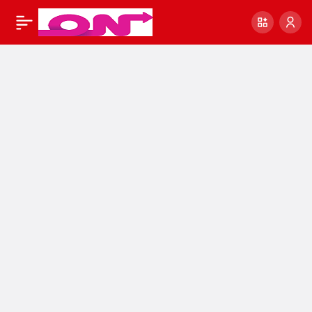
YouTube ile Para
0
Paylaş
Kazanma YouTube
İçerik Oluşturucu