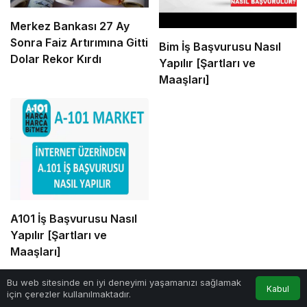
Merkez Bankası 27 Ay
Sonra Faiz Artırımına Gitti
Bim İş Başvurusu Nasıl
Dolar Rekor Kırdı
Yapılır [Şartları ve
Maaşları]
A101 İş Başvurusu Nasıl
Yapılır [Şartları ve
Maaşları]
0
Bu web sitesinde en iyi deneyimi yaşamanızı sağlamak
Youtube ile para kazanma yolları
nı öğrenerek
Kabul
için çerezler kullanılmaktadır.
Anasayfa
Akış
Hesabım
Bildirimler
para kazanmaya başlayabilirsiniz.
YouTube’da