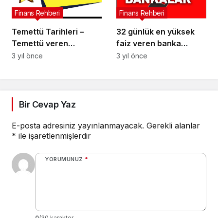
Finans Rehberi
Finans Rehberi
Temettü Tarihleri –
32 günlük en yüksek
Temettü veren
faiz veren banka
hisseler!Temettü
hangisi? Bankalar
3 yıl önce
3 yıl önce
Verecek Hisseler ve
mevduat faiz oranlarını
Tarihleri
güncelledi!
Bir Cevap Yaz
E-posta adresiniz yayınlanmayacak.
Gerekli alanlar
*
ile işaretlenmişlerdir
YORUMUNUZ
*
0
/30 karakter