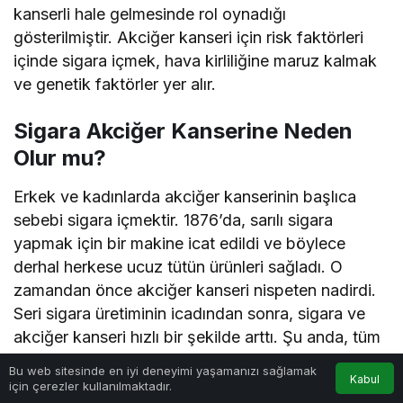
kanserli hale gelmesinde rol oynadığı
gösterilmiştir. Akciğer kanseri için risk faktörleri
içinde sigara içmek, hava kirliliğine maruz kalmak
ve genetik faktörler yer alır.
Sigara Akciğer Kanserine Neden
Olur mu?
Erkek ve kadınlarda akciğer kanserinin başlıca
sebebi sigara içmektir. 1876’da, sarılı sigara
yapmak için bir makine icat edildi ve böylece
derhal herkese ucuz tütün ürünleri sağladı. O
zamandan önce akciğer kanseri nispeten nadirdi.
Seri sigara üretiminin icadından sonra, sigara ve
akciğer kanseri hızlı bir şekilde arttı. Şu anda, tüm
akciğer kanserlerinin yaklaşık% 90’ı sigara içmeye
0
Bu web sitesinde en iyi deneyimi yaşamanızı sağlamak
Kabul
bağlıdır. Radon gazı, kirlilik, toksinler ve diğer
için çerezler kullanılmaktadır.
Anasayfa
Akış
Hesabım
Bildirimler