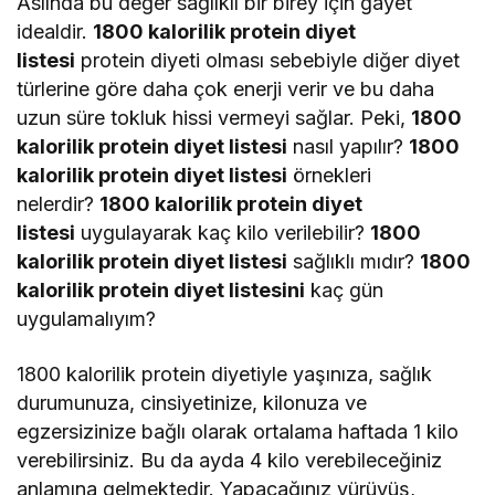
Aslında bu değer sağlıklı bir birey için gayet
idealdir.
1800 kalorilik protein diyet
listesi
protein diyeti olması sebebiyle diğer diyet
türlerine göre daha çok enerji verir ve bu daha
uzun süre tokluk hissi vermeyi sağlar. Peki,
1800
kalorilik protein diyet listesi
nasıl yapılır?
1800
kalorilik protein diyet listesi
örnekleri
nelerdir?
1800 kalorilik protein diyet
listesi
uygulayarak kaç kilo verilebilir?
1800
kalorilik protein diyet listesi
sağlıklı mıdır?
1800
kalorilik protein diyet listesini
kaç gün
uygulamalıyım?
1800 kalorilik protein diyetiyle yaşınıza, sağlık
durumunuza, cinsiyetinize, kilonuza ve
egzersizinize bağlı olarak ortalama haftada 1 kilo
verebilirsiniz. Bu da ayda 4 kilo verebileceğiniz
anlamına gelmektedir. Yapacağınız yürüyüş,