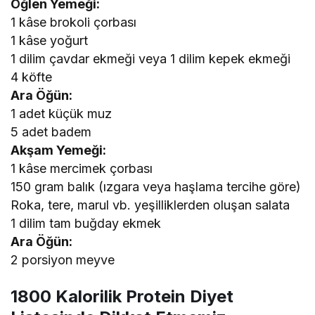
Öğlen Yemeği:
1 kâse brokoli çorbası
1 kâse yoğurt
1 dilim çavdar ekmeği veya 1 dilim kepek ekmeği
4 köfte
Ara Öğün:
1 adet küçük muz
5 adet badem
Akşam Yemeği:
1 kâse mercimek çorbası
150 gram balık (ızgara veya haşlama tercihe göre)
Roka, tere, marul vb. yeşilliklerden oluşan salata
1 dilim tam buğday ekmek
Ara Öğün:
2 porsiyon meyve
1800 Kalorilik Protein Diyet