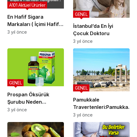
A101 Aktüel Ürünler
GENEL
En Hafif Sigara
Markaları ( İçimi Hafif
İstanbul’da En İyi
Sigaralar)
3 yıl önce
Çocuk Doktoru
3 yıl önce
GENEL
GENEL
Prospan Öksürük
Pamukkale
Şurubu Neden
Travertenleri:Pamukkale
Yasaklandı
3 yıl önce
Travertenleri Hakkında
3 yıl önce
Dair Her Şey! Denizli