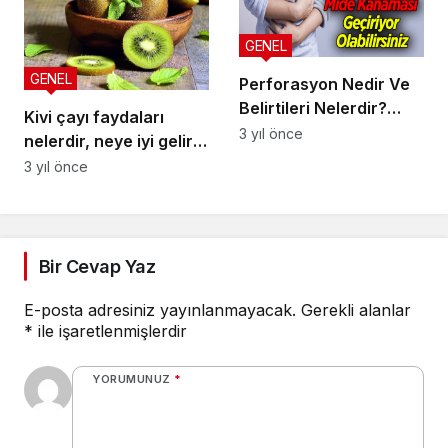
GENEL
GENEL
Perforasyon Nedir Ve
Belirtileri Nelerdir?
Kivi çayı faydaları
Perforasyon Nedenleri
3 yıl önce
nelerdir, neye iyi gelir?
Ve Tedavisi
Kivi çayı nasıl yapılır ve
3 yıl önce
demlenir?
Bir Cevap Yaz
E-posta adresiniz yayınlanmayacak.
Gerekli alanlar
*
ile işaretlenmişlerdir
YORUMUNUZ
*