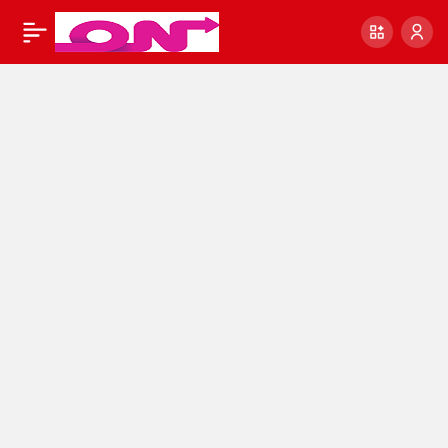
Akciğer Kanseri
5
Paylaş
Nedir? Belirtileri ve
Tedavi Yöntemleri