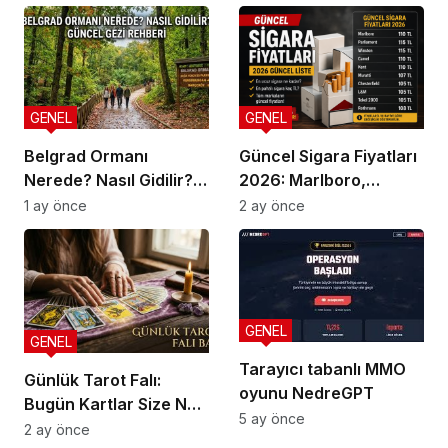
GENEL
GENEL
Belgrad Ormanı
Güncel Sigara Fiyatları
Nerede? Nasıl Gidilir?
2026: Marlboro,
Güncel Gezi Rehberi
Parliament, Winston,
1 ay önce
2 ay önce
Camel ve Tüm Sigara
Markalarının Zamlı
Fiyat Listesi
GENEL
GENEL
Tarayıcı tabanlı MMO
Günlük Tarot Falı:
oyunu NedreGPT
Bugün Kartlar Size Ne
5 ay önce
Söylüyor?
2 ay önce