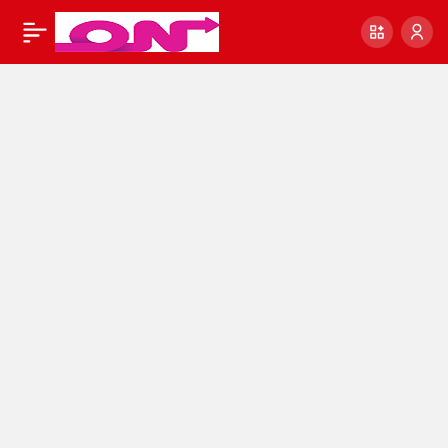
Sınavsız ikinci
0
Paylaş
üniversite:SINAVSIZ
İKİNCİ ÜNİVERSİTE
KAYITLARI NE
ZAMAN?