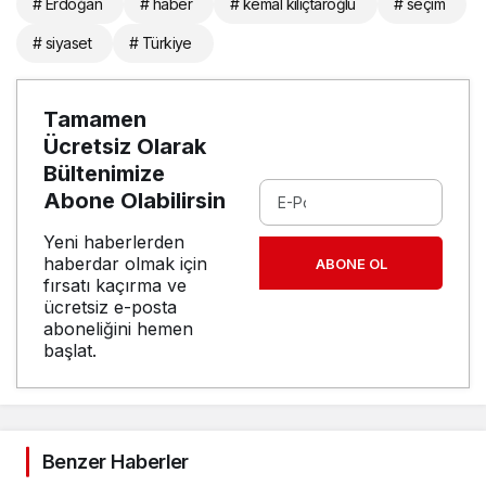
# Erdoğan
# haber
# kemal kılıçtaroğlu
# seçim
# siyaset
# Türkiye
Tamamen
Ücretsiz Olarak
Bültenimize
Abone Olabilirsin
Yeni haberlerden
haberdar olmak için
ABONE OL
fırsatı kaçırma ve
ücretsiz e-posta
aboneliğini hemen
başlat.
Benzer Haberler