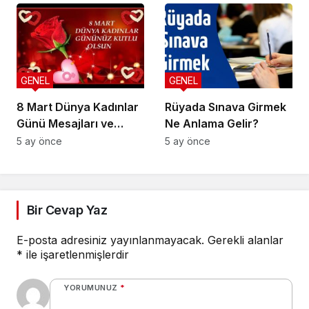
GENEL
GENEL
8 Mart Dünya Kadınlar
Rüyada Sınava Girmek
Günü Mesajları ve
Ne Anlama Gelir?
Sözleri
5 ay önce
5 ay önce
Bir Cevap Yaz
E-posta adresiniz yayınlanmayacak.
Gerekli alanlar
*
ile işaretlenmişlerdir
YORUMUNUZ
*