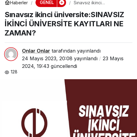
GENEL
Haberler
Sınavsız ikinci
üniversite:SINAVSIZ İKİNCİ
Sınavsız ikinci üniversite:SINAVSIZ
ÜNİVERSİTE KAYITLARI NE
ZAMAN?
İKİNCİ ÜNİVERSİTE KAYITLARI NE
ZAMAN?
Onlar Onlar
tarafından yayınlandı
24 Mayıs 2023, 20:08
yayınlandı
23 Mayıs
2024, 19:43
güncellendi
128