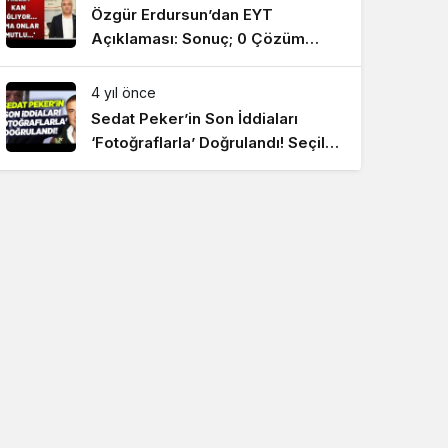
Özgür Erdursun’dan EYT
Açıklaması: Sonuç; 0 Çözüm
#SonDakikaHaberler
4 yıl önce
Sedat Peker’in Son İddiaları
‘Fotoğraflarla’ Doğrulandı! Seçil
Özer KRT Ana Haber
#SonDakikaHaberler