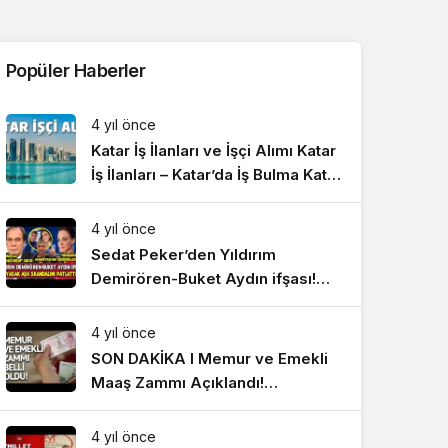
Sistem Modu
Sistem modunu seçin.
Popüler Haberler
4 yıl önce
Katar İş İlanları ve İşçi Alımı Katar
İş İlanları – Katar’da İş Bulma Katar
İşçi Alımı ve İşçi Götüren Firmalar
– Yurtdışı İş İlanları
4 yıl önce
Sedat Peker’den Yıldırım
Demirören-Buket Aydın ifşası!
Yasak aşk skandalını patlattı
#SonDakikaHaberler
4 yıl önce
SON DAKİKA I Memur ve Emekli
Maaş Zammı Açıklandı!
#SonDakikaHaberler
4 yıl önce