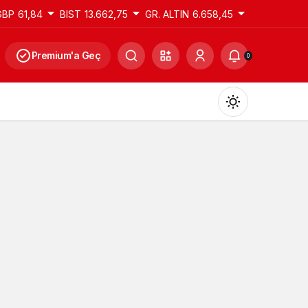
GBP
61,84
BIST
13.662,75
GR. ALTIN
6.658,45
Premium'a Geç
0
Gündüz Modu
Gündüz modunu seçin.
Gece Modu
Gece modunu seçin.