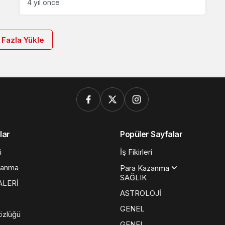
4 yıl önce
 Fazla Yükle
lar
Popüler Sayfalar
i
İş Fikirleri
zanma
Para Kazanma
SAĞLIK
ALERİ
ASTROLOJİ
GENEL
özlüğü
GENEL