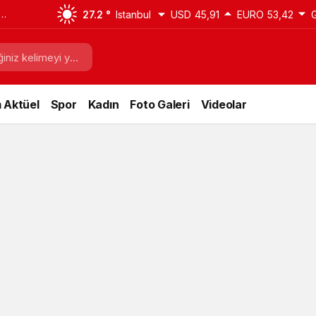
27.2 °
Istanbul
USD
45,91
EURO
53,42
 Aktüel
Spor
Kadın
Foto Galeri
Videolar