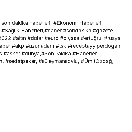
 son dakika haberleri. #Ekonomi Haberleri.
i. #Sağlık Haberleri,#haber #sondakika #gazete
022 #altın #dolar #euro #piyasa #ertuğrul #rusya
aber #akp #uzunadam #tsk #receptayyiperdogan
eis #asker #dünya,#SonDakika #Haberler
kan, #sedatpeker, #süleymansoylu, #ÜmitÖzdağ,