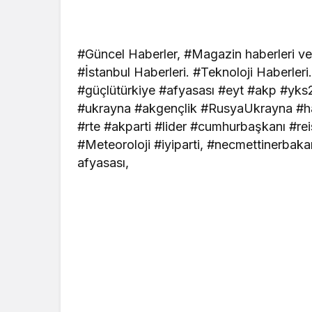
#Güncel Haberler, #Magazin haberleri ve
#İstanbul Haberleri. #Teknoloji Haberler
#güçlütürkiye #afyasası #eyt #akp #yks2
#ukrayna #akgençlik #RusyaUkrayna #h
#rte #akparti #lider #cumhurbaşkanı #r
#Meteoroloji #iyiparti, #necmettinerba
afyasası,