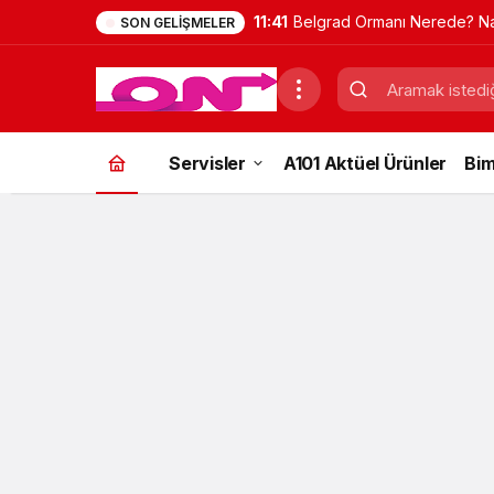
11:41
Belgrad Ormanı Nerede? Na
SON GELIŞMELER
Gidilir? Güncel Gezi Rehber
Servisler
A101 Aktüel Ürünler
Bim