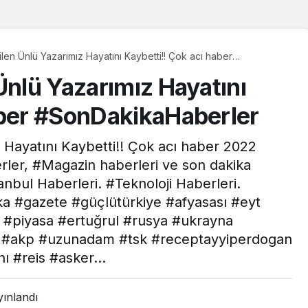
len Ünlü Yazarımız Hayatını Kaybetti!! Çok acı haber
rler
Ünlü Yazarımız Hayatını
aber #SonDakikaHaberler
 Hayatını Kaybetti!! Çok acı haber 2022
er, #Magazin haberleri ve son dakika
anbul Haberleri. #Teknoloji Haberleri.
ka #gazete #güçlütürkiye #afyasası #eyt
 #piyasa #ertuğrul #rusya #ukrayna
 #akp #uzunadam #tsk #receptayyiperdogan
nı #reis #asker…
ınlandı