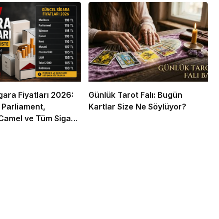
gara Fiyatları 2026:
Günlük Tarot Falı: Bugün
 Parliament,
Kartlar Size Ne Söylüyor?
Camel ve Tüm Sigara
ın Zamlı Fiyat Listesi