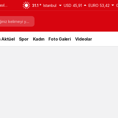
sıl
31.1 °
Istanbul
USD
45,91
EURO
53,42
i
 Aktüel
Spor
Kadın
Foto Galeri
Videolar