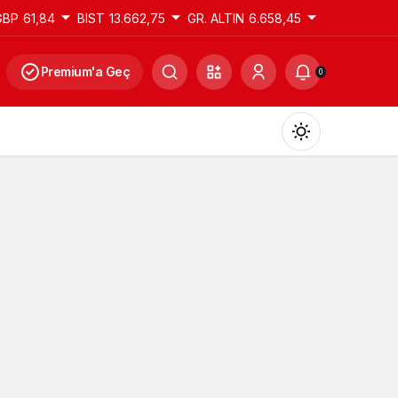
GBP
61,84
BIST
13.662,75
GR. ALTIN
6.658,45
Premium'a Geç
0
Gündüz Modu
Gündüz modunu seçin.
Gece Modu
Gece modunu seçin.