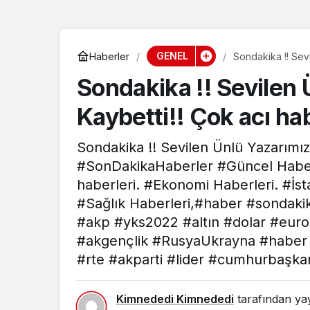
GENEL
Haberler
Sondakika !! Sevi
#SonDakikaHabe
Sondakika !! Sevilen 
Kaybetti!! Çok acı h
Sondakika !! Sevilen Ünlü Yazarımız
#SonDakikaHaberler #Güncel Haberl
haberleri. #Ekonomi Haberleri. #İst
#Sağlık Haberleri,#haber #sondaki
#akp #yks2022 #altın #dolar #euro
#akgençlik #RusyaUkrayna #haber
#rte #akparti #lider #cumhurbaşka
Kimnededi Kimnededi
tarafından yay