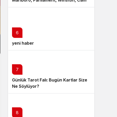
Marlboro, Parliament, Winston, Camel
ve Tüm Sigara Markalarının Zamlı
Fiyat Listesi
6
yeni haber
7
Günlük Tarot Falı: Bugün Kartlar Size
Ne Söylüyor?
8