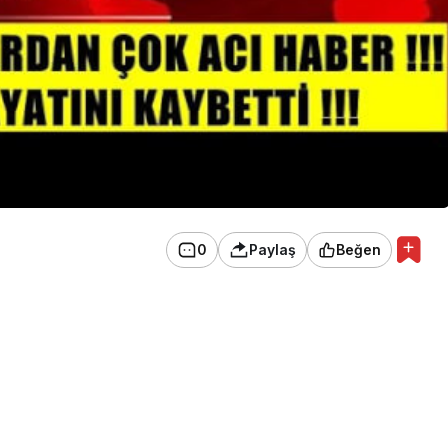
0
Paylaş
Beğen