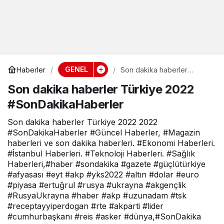
GENEL
Haberler
Son dakika haberler
Türkiye 2022
Son dakika haberler Türkiye 2022
#SonDakikaHaberler
#SonDakikaHaberler
Son dakika haberler Türkiye 2022 2022
#SonDakikaHaberler #Güncel Haberler, #Magazin
haberleri ve son dakika haberleri. #Ekonomi Haberleri.
#İstanbul Haberleri. #Teknoloji Haberleri. #Sağlık
Haberleri,#haber #sondakika #gazete #güçlütürkiye
#afyasası #eyt #akp #yks2022 #altın #dolar #euro
#piyasa #ertuğrul #rusya #ukrayna #akgençlik
#RusyaUkrayna #haber #akp #uzunadam #tsk
#receptayyiperdogan #rte #akparti #lider
#cumhurbaşkanı #reis #asker #dünya,#SonDakika