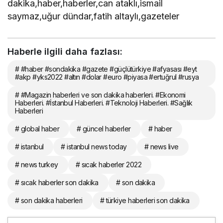
dakika,haber,haberler,can ataklı,ismail
saymaz,uğur dündar,fatih altaylı,gazeteler
Haberle ilgili daha fazlası:
# #haber #sondakika #gazete #güçlütürkiye #afyasası #eyt
#akp #yks2022 #altın #dolar #euro #piyasa #ertuğrul #rusya
# #Magazin haberleri ve son dakika haberleri. #Ekonomi
Haberleri. #İstanbul Haberleri. #Teknoloji Haberleri. #Sağlık
Haberleri
# global haber
# güncel haberler
# haber
# istanbul
# istanbul news today
# news live
# news turkey
# sıcak haberler 2022
# sıcak haberler son dakika
# son dakika
# son dakika haberleri
# türkiye haberleri son dakika