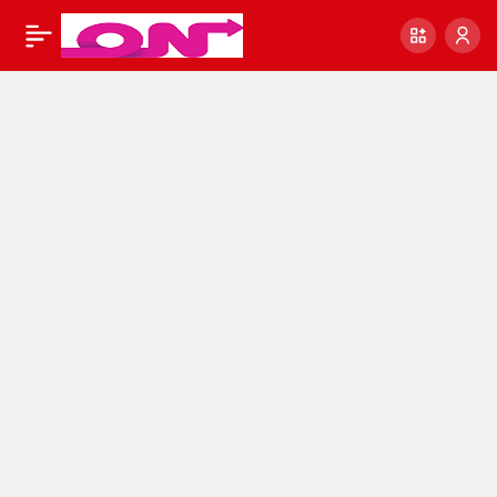
Enflasyon Rakamları
0
Paylaş
Açıklandı Memur ve
emeklilerin zam oranı
belli oldu