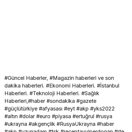
#Güncel Haberler, #Magazin haberleri ve son
dakika haberleri. #Ekonomi Haberleri. #İstanbul
Haberleri. #Teknoloji Haberleri. #Sağlık
Haberleri,#haber #sondakika #gazete
#güçlütürkiye #afyasası #eyt #akp #yks2022
#altın #dolar #euro #piyasa #ertuğrul #rusya
#ukrayna #akgençlik #RusyaUkrayna #haber
#akp #uzunadam #tsk #receptayyiperdogan #rte