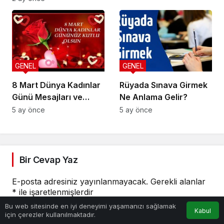
GENEL
GENEL
8 Mart Dünya Kadınlar
Rüyada Sınava Girmek
Günü Mesajları ve
Ne Anlama Gelir?
Sözleri
5 ay önce
5 ay önce
Bir Cevap Yaz
E-posta adresiniz yayınlanmayacak.
Gerekli alanlar
*
ile işaretlenmişlerdir
0
Bu web sitesinde en iyi deneyimi yaşamanızı sağlamak
Kabul
için çerezler kullanılmaktadır.
YORUMUNUZ
*
Anasayfa
Akış
Hesabım
Bildirimler