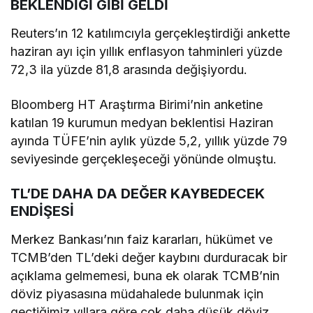
BEKLENDİĞİ GİBİ GELDİ
Reuters’ın 12 katılımcıyla gerçekleştirdiği ankette
haziran ayı için yıllık enflasyon tahminleri yüzde
72,3 ila yüzde 81,8 arasında değişiyordu.
Bloomberg HT Araştırma Birimi’nin anketine
katılan 19 kurumun medyan beklentisi Haziran
ayında TÜFE’nin aylık yüzde 5,2, yıllık yüzde 79
seviyesinde gerçekleşeceği yönünde olmuştu.
TL’DE DAHA DA DEĞER KAYBEDECEK
ENDİŞESİ
Merkez Bankası’nın faiz kararları, hükümet ve
TCMB’den TL’deki değer kaybını durduracak bir
açıklama gelmemesi, buna ek olarak TCMB’nin
döviz piyasasına müdahalede bulunmak için
geçtiğimiz yıllara göre çok daha düşük döviz