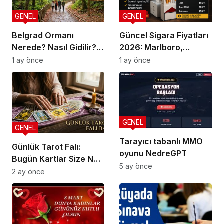
GENEL
GENEL
Belgrad Ormanı
Güncel Sigara Fiyatları
Nerede? Nasıl Gidilir?
2026: Marlboro,
Güncel Gezi Rehberi
Parliament, Winston,
1 ay önce
1 ay önce
Camel ve Tüm Sigara
Markalarının Zamlı
Fiyat Listesi
GENEL
GENEL
Tarayıcı tabanlı MMO
Günlük Tarot Falı:
oyunu NedreGPT
Bugün Kartlar Size Ne
5 ay önce
Söylüyor?
2 ay önce