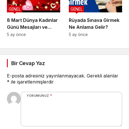
GENEL
GENEL
8 Mart Dünya Kadınlar
Rüyada Sınava Girmek
Günü Mesajları ve
Ne Anlama Gelir?
Sözleri
5 ay önce
5 ay önce
Bir Cevap Yaz
E-posta adresiniz yayınlanmayacak.
Gerekli alanlar
*
ile işaretlenmişlerdir
YORUMUNUZ
*