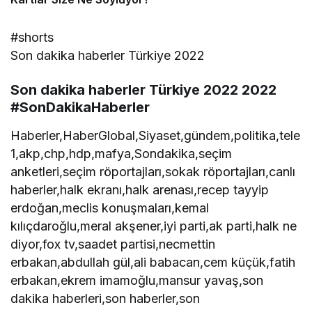
#shorts
Son dakika haberler Türkiye 2022
Son dakika haberler Türkiye 2022 2022
#SonDakikaHaberler
Haberler,HaberGlobal,Siyaset,gündem,politika,tele
1,akp,chp,hdp,mafya,Sondakika,seçim
anketleri,seçim röportajları,sokak röportajları,canlı
haberler,halk ekranı,halk arenası,recep tayyip
erdoğan,meclis konuşmaları,kemal
kılıçdaroğlu,meral akşener,iyi parti,ak parti,halk ne
diyor,fox tv,saadet partisi,necmettin
erbakan,abdullah gül,ali babacan,cem küçük,fatih
erbakan,ekrem imamoğlu,mansur yavaş,son
dakika haberleri,son haberler,son