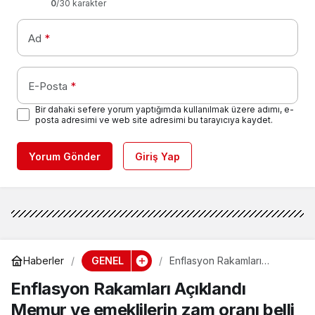
0
/30 karakter
Ad
*
E-Posta
*
Bir dahaki sefere yorum yaptığımda kullanılmak üzere adımı, e-
posta adresimi ve web site adresimi bu tarayıcıya kaydet.
Yorum Gönder
Giriş Yap
GENEL
Haberler
Enflasyon Rakamları
Açıklandı Memur ve
Enflasyon Rakamları Açıklandı
emeklilerin zam oranı belli
oldu
Memur ve emeklilerin zam oranı belli