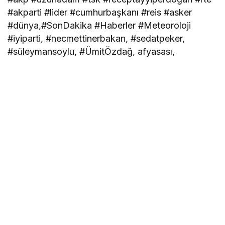
#akparti #lider #cumhurbaşkanı #reis #asker
#dünya,#SonDakika #Haberler #Meteoroloji
#iyiparti, #necmettinerbakan, #sedatpeker,
#süleymansoylu, #ÜmitÖzdağ, afyasası,