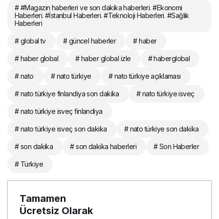
# #Magazin haberleri ve son dakika haberleri. #Ekonomi
Haberleri. #İstanbul Haberleri. #Teknoloji Haberleri. #Sağlık
Haberleri
# global tv
# güncel haberler
# haber
# haber global
# haber global izle
# haberglobal
# nato
# nato türkiye
# nato türkiye açıklaması
# nato türkiye finlandiya son dakika
# nato türkiye isveç
# nato türkiye isveç finlandiya
# nato türkiye isveç son dakika
# nato türkiye son dakika
# son dakika
# son dakika haberleri
# Son Haberler
# Türkiye
Tamamen
Ücretsiz Olarak