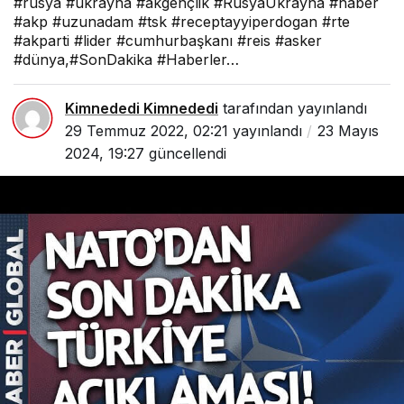
#rusya #ukrayna #akgençlik #RusyaUkrayna #haber
#akp #uzunadam #tsk #receptayyiperdogan #rte
#akparti #lider #cumhurbaşkanı #reis #asker
#dünya,#SonDakika #Haberler…
Kimnededi Kimnededi
tarafından yayınlandı
29 Temmuz 2022, 02:21
yayınlandı
23 Mayıs
2024, 19:27
güncellendi