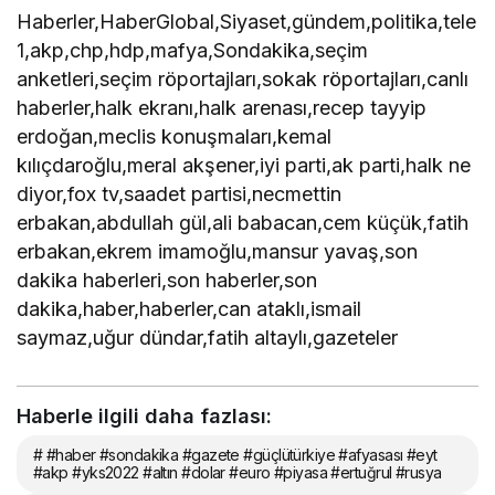
Haberler,HaberGlobal,Siyaset,gündem,politika,tele
1,akp,chp,hdp,mafya,Sondakika,seçim
anketleri,seçim röportajları,sokak röportajları,canlı
haberler,halk ekranı,halk arenası,recep tayyip
erdoğan,meclis konuşmaları,kemal
kılıçdaroğlu,meral akşener,iyi parti,ak parti,halk ne
diyor,fox tv,saadet partisi,necmettin
erbakan,abdullah gül,ali babacan,cem küçük,fatih
erbakan,ekrem imamoğlu,mansur yavaş,son
dakika haberleri,son haberler,son
dakika,haber,haberler,can ataklı,ismail
saymaz,uğur dündar,fatih altaylı,gazeteler
Haberle ilgili daha fazlası:
# #haber #sondakika #gazete #güçlütürkiye #afyasası #eyt
#akp #yks2022 #altın #dolar #euro #piyasa #ertuğrul #rusya