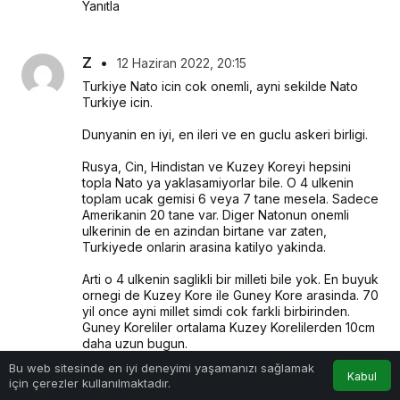
Yanıtla
Z
•
12 Haziran 2022, 20:15
Turkiye Nato icin cok onemli, ayni sekilde Nato 
Turkiye icin.
Dunyanin en iyi, en ileri ve en guclu askeri birligi.
Rusya, Cin, Hindistan ve Kuzey Koreyi hepsini 
topla Nato ya yaklasamiyorlar bile. O 4 ulkenin 
toplam ucak gemisi 6 veya 7 tane mesela. Sadece 
Amerikanin 20 tane var. Diger Natonun onemli 
ulkerinin de en azindan birtane var zaten, 
Turkiyede onlarin arasina katilyo yakinda.
Arti o 4 ulkenin saglikli bir milleti bile yok. En buyuk 
ornegi de Kuzey Kore ile Guney Kore arasinda. 70 
yil once ayni millet simdi cok farkli birbirinden. 
Guney Koreliler ortalama Kuzey Korelilerden 10cm 
daha uzun bugun.
0
Bu web sitesinde en iyi deneyimi yaşamanızı sağlamak
Ruslar zaten sagliksiz ve hic disiplin yok.
Kabul
için çerezler kullanılmaktadır.
Anasayfa
Akış
Hesabım
Bildirimler