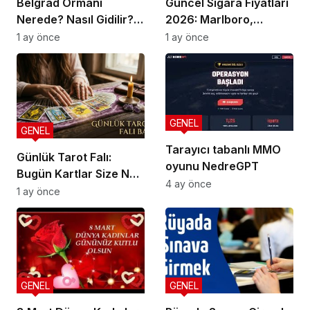
Belgrad Ormanı
Güncel Sigara Fiyatları
Nerede? Nasıl Gidilir?
2026: Marlboro,
Güncel Gezi Rehberi
Parliament, Winston,
1 ay önce
1 ay önce
Camel ve Tüm Sigara
Markalarının Zamlı
Fiyat Listesi
GENEL
GENEL
Tarayıcı tabanlı MMO
Günlük Tarot Falı:
oyunu NedreGPT
Bugün Kartlar Size Ne
4 ay önce
Söylüyor?
1 ay önce
GENEL
GENEL