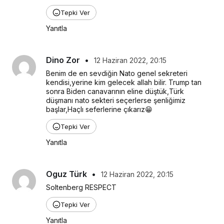
Tepki Ver
Yanıtla
Dino Zor
•
12 Haziran 2022, 20:15
Benim de en sevdiğin Nato genel sekreteri 
kendisi,yerine kim gelecek allah bilir. Trump tan 
sonra Biden canavarının eline düştük,Türk 
düşmanı nato sekteri seçerlerse şenliğimiz 
başlar,Haçlı seferlerine çıkarız😁
Tepki Ver
Yanıtla
Oguz Türk
•
12 Haziran 2022, 20:15
Soltenberg RESPECT
Tepki Ver
Yanıtla