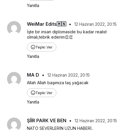
Yanıtla
WeiMar Edits🇲🇳
•
12 Haziran 2022, 20:15
İşte bir insan diplomaside bu kadar realist 
olmalı,tebrik ederim👏👏
Tepki Ver
Yanıtla
MA D
•
12 Haziran 2022, 20:15
Allah Allah başımıza taş yağacak
Tepki Ver
Yanıtla
ŞİİR PARK VE BEN
•
12 Haziran 2022, 20:15
NATO SEVERLERİN UZUN HABERİ..