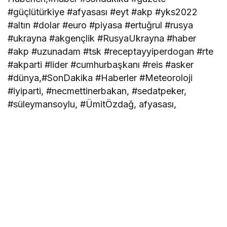
#güçlütürkiye #afyasası #eyt #akp #yks2022
#altın #dolar #euro #piyasa #ertuğrul #rusya
#ukrayna #akgençlik #RusyaUkrayna #haber
#akp #uzunadam #tsk #receptayyiperdogan #rte
#akparti #lider #cumhurbaşkanı #reis #asker
#dünya,#SonDakika #Haberler #Meteoroloji
#iyiparti, #necmettinerbakan, #sedatpeker,
#süleymansoylu, #ÜmitÖzdağ, afyasası,