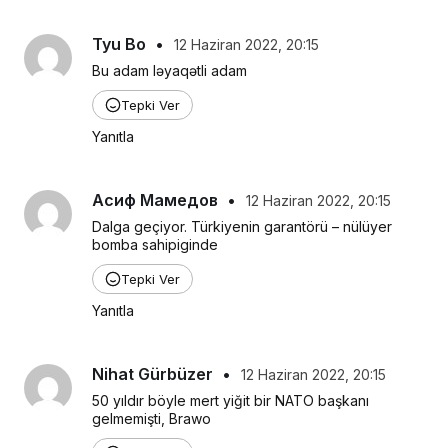
Tyu Bo
•
12 Haziran 2022, 20:15
Bu adam ləyaqətli adam
Tepki Ver
Yanıtla
Асиф Мамедов
•
12 Haziran 2022, 20:15
Dalga geçiyor. Türkiyenin garantörü – nülüyer 
bomba sahipiginde
Tepki Ver
Yanıtla
Nihat Gürbüzer
•
12 Haziran 2022, 20:15
50 yıldır böyle mert yiğit bir NATO başkanı 
gelmemişti, Brawo