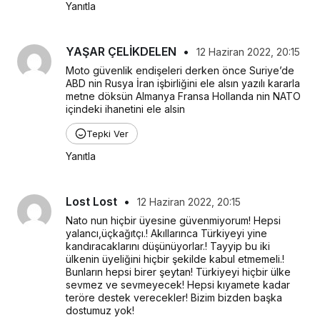
Yanıtla
YAŞAR ÇELİKDELEN
•
12 Haziran 2022, 20:15
Moto güvenlik endişeleri derken önce Suriye’de 
ABD nin Rusya İran işbirliğini ele alsın yazılı kararla 
metne döksün Almanya Fransa Hollanda nin NATO 
içindeki ihanetini ele alsin
Tepki Ver
Yanıtla
Lost Lost
•
12 Haziran 2022, 20:15
Nato nun hiçbir üyesine güvenmiyorum! Hepsi 
yalancı,üçkağıtçı.! Akıllarınca Türkiyeyi yine 
kandıracaklarını düşünüyorlar.! Tayyip bu iki 
ülkenin üyeliğini hiçbir şekilde kabul etmemeli.! 
Bunların hepsi birer şeytan! Türkiyeyi hiçbir ülke 
sevmez ve sevmeyecek! Hepsi kıyamete kadar 
teröre destek verecekler! Bizim bizden başka 
dostumuz yok!