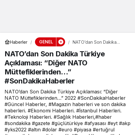
GENEL
Haberler
NATO’dan Son Dakika
Türkiye Açıklaması: “Diğer
NATO’dan Son Dakika Türkiye
NATO Müttefiklerinden…”
#SonDakikaHaberler
Açıklaması: “Diğer NATO
Müttefiklerinden…”
#SonDakikaHaberler
NATO’dan Son Dakika Türkiye Açıklaması: “Diğer
NATO Müttefiklerinden…” 2022 #SonDakikaHaberler
#Güncel Haberler, #Magazin haberleri ve son dakika
haberleri. #Ekonomi Haberleri. #İstanbul Haberleri.
#Teknoloji Haberleri. #Sağlık Haberleri,#haber
#sondakika #gazete #güçlütürkiye #afyasası #eyt #akp
#yks2022 #altın #dolar #euro #piyasa #ertuğrul