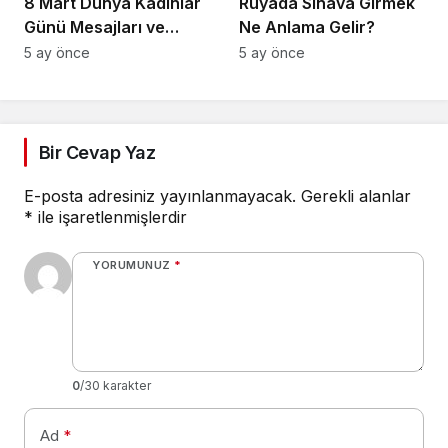
8 Mart Dünya Kadınlar
Rüyada Sınava Girmek
Günü Mesajları ve
Ne Anlama Gelir?
Sözleri
5 ay önce
5 ay önce
Bir Cevap Yaz
E-posta adresiniz yayınlanmayacak.
Gerekli alanlar
*
ile işaretlenmişlerdir
YORUMUNUZ
*
0
/30 karakter
Ad
*