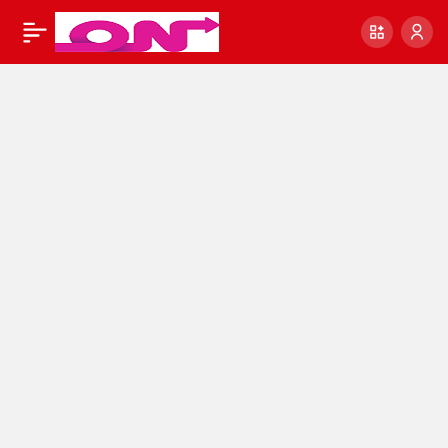
Asgari Ücret Ne
20
Paylaş
Zaman Belli Olacak?
İşte Tüm Detaylar…
#SonDakikaHaberler