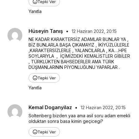
Tepki Ver
Yanıtla
Hüseyin Tanış
•
12 Haziran 2022, 20:15
NE KADAR KARAKTERSİZ ADAMLAR BUNLAR YA , 
BİZ BUNLARLA BAŞA ÇIKAMAYIZ , İKİYÜZLÜLERLE 
,KARAKTERSİZLERLE , YALANCILARLA , KA….HPE 
SOYLARIYLA  ,  İÇİMİZDEKİ KEMALİSTLER GİBİLER 
, TÜRKLÜKTEN BAHSEDERLER AMA TÜRK 
DÜŞMANLARININ PİYONLUĞUNU YAPARLAR .
Tepki Ver
Yanıtla
Kemal Doganyilaz
•
12 Haziran 2022, 20:15
Soltenberg bizden yaa ama asil soru adam emekli 
olduktan sonra basa kimin geçicegi?
Tepki Ver