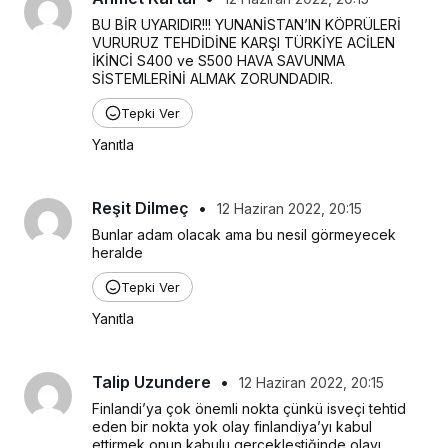
BU BİR UYARIDIR!!! YUNANİSTAN’IN KÖPRÜLERİ 
VURURUZ TEHDİDİNE KARŞI TÜRKİYE ACİLEN 
İKİNCİ S400 ve S500 HAVA SAVUNMA 
SİSTEMLERİNİ ALMAK ZORUNDADIR.
Tepki Ver
Yanıtla
Reşit Dilmeç
•
12 Haziran 2022, 20:15
Bunlar adam olacak ama bu nesil görmeyecek 
heralde
Tepki Ver
Yanıtla
Talip Uzundere
•
12 Haziran 2022, 20:15
Finlandi’ya çok önemli nokta çünkü isveçi tehtid 
eden bir nokta yok olay finlandiya’yı kabul 
ettirmek onun kabulu gerçekleştiğinde olayı 