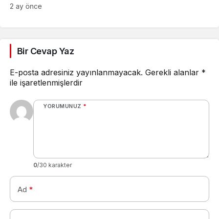
Parliament, Winston,
2 ay önce
Camel ve Tüm Sigara
Markalarının Zamlı Fiyat
Listesi
Bir Cevap Yaz
E-posta adresiniz yayınlanmayacak.
Gerekli alanlar
*
ile işaretlenmişlerdir
YORUMUNUZ
*
0
/30 karakter
Ad
*