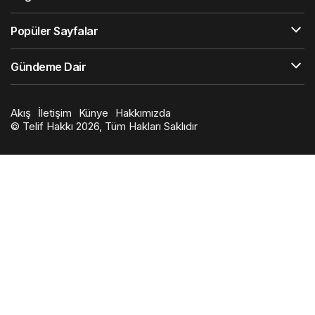
Onlar Onlar
tarafından yayınlandı
29 Ağustos 2022, 18:27
yayınlandı
23
Mayıs 2024, 19:43
güncellendi
724
Katar İş İlanları ve İşçi Alımı Katar İş İlanları – Katar'da İş
Bulma Katar İşçi Alımı ve İşçi Götüren Firmalar - Yurtdışı İş
İlanları
Google'da Abone Ol
31
Paylaş
Beğen