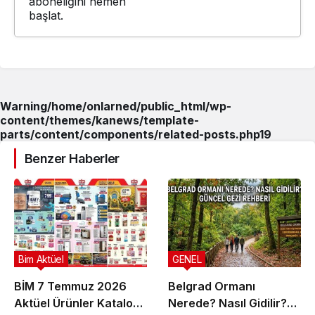
aboneliğini hemen
başlat.
Warning
/home/onlarned/public_html/wp-
content/themes/kanews/template-
parts/content/components/related-posts.php
19
Benzer Haberler
Bim Aktüel
GENEL
BİM 7 Temmuz 2026
Belgrad Ormanı
Aktüel Ürünler Kataloğu
Nerede? Nasıl Gidilir?