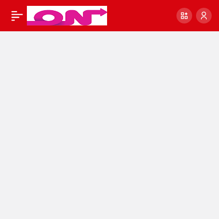
Katar İş İlanları ve
31
Paylaş
İşçi Alımı Katar İş
İlanları – Katar’da İş
Bulma Katar İşçi Alımı
ve İşçi Götüren
Firmalar – Yurtdışı İş
İlanları