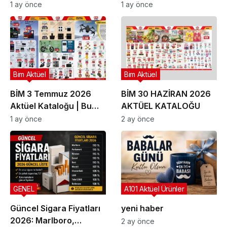
| Bu Hafta İndirimde
Güncel Gezi Rehberi
1 ay önce
1 ay önce
Olan Ürünler
Bim Aktüel
Bim Aktüel
BİM 3 Temmuz 2026
BİM 30 HAZİRAN 2026
Aktüel Kataloğu | Bu
AKTÜEL KATALOĞU
Hafta İndirime Giren
1 ay önce
2 ay önce
Ürünler
GENEL
A101 Aktüel Ürünler
Güncel Sigara Fiyatları
yeni haber
2026: Marlboro,
2 ay önce