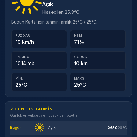
Açık
Hissedilen 25.8°C
Bugün Kartal için tahmini aralık 25°C / 25°C.
RÜZGAR
NEM
10 km/h
71%
BASINÇ
GÖRÜŞ
1014 mb
10 km
MIN.
MAKS.
25°C
25°C
7 GÜNLÜK TAHMIN
Günlük en yüksek / en düşük den özetlenir.
26°C
Bugün
Açık
26°C