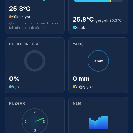
25.3°C
Yükseliyor
25.8°C
gerçek 25.3°C
Çizgi: önümüzdeki saatler için
Sıcak
tahmini sıcaklık eğilimi.
BULUT ÖRTÜSÜ
YAĞIŞ
0 mm
0%
0 mm
Açık
Yağış yok
RÜZGAR
NEM
K
B
D
G