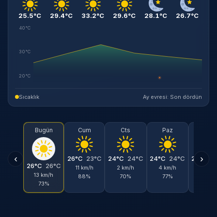
25.5°C
29.4°C
33.2°C
29.6°C
28.1°C
26.7°C
40°C
30°C
20°C
☀
Sıcaklık
Ay evresi: Son dördün
Bugün
Cum
Cts
Paz
Pts
‹
›
26°C
23°C
24°C
24°C
24°C
24°C
24°C
2
26°C
26°C
11 km/h
2 km/h
4 km/h
15 km/
13 km/h
88%
70%
77%
84%
73%