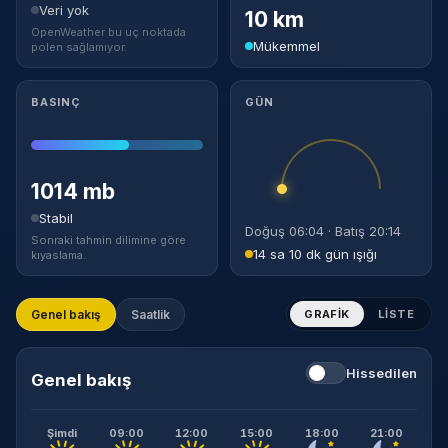
Veri yok
10 km
OpenWeather bu uç noktada
Mükemmel
polen sağlamıyor.
BASINÇ
GÜN
1014 mb
Stabil
Doğuş 06:04 · Batış 20:14
Sonraki tahmin dilimine göre
14 sa 10 dk gün ışığı
kıyaslama.
Genel bakış
Saatlik
GRAFIK
LISTE
Hissedilen
Genel bakış
Şimdi
09:00
12:00
15:00
18:00
21:00