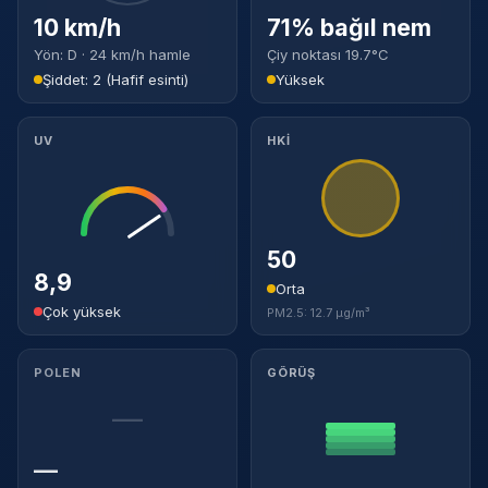
10 km/h
71% bağıl nem
Yön: D · 24 km/h hamle
Çiy noktası 19.7°C
Şiddet: 2 (Hafif esinti)
Yüksek
UV
HKİ
50
8,9
Orta
Çok yüksek
PM2.5: 12.7 µg/m³
POLEN
GÖRÜŞ
—
—