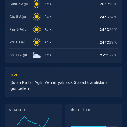
26°C
Cum 7 Ağu
Açık
23°C
24°C
Cts 8 Ağu
Açık
24°C
24°C
Paz 9 Ağu
Açık
24°C
24°C
Pts 10 Ağu
Açık
23°C
22°C
Sal 11 Ağu
Açık
22°C
ÖZET
Şu an Kartal: Açık. Veriler yaklaşık 3 saatlik aralıklarla
güncellenir.
Meteorolojik ayrıntılar
SICAKLIK
HISSEDILEN