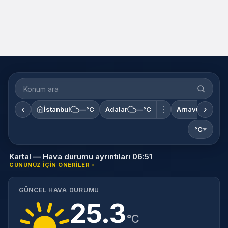
‹
›
⋮
İstanbul
—°C
Adalar
—°C
Arnavutköy
°C
Kartal — Hava durumu ayrıntıları 06:51
GÜNÜNÜZ IÇIN ÖNERILER ›
GÜNCEL HAVA DURUMU
25.3
°C