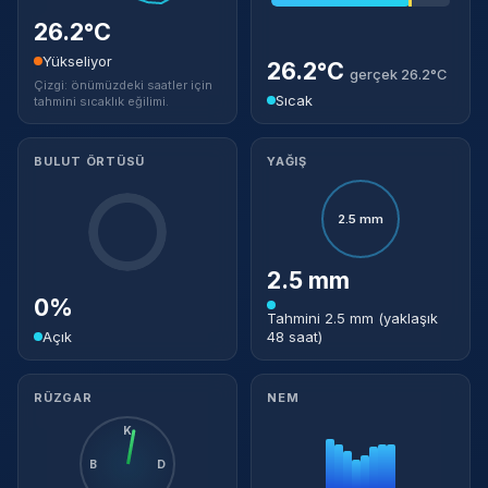
26.2°C
Yükseliyor
26.2°C
gerçek 26.2°C
Çizgi: önümüzdeki saatler için
Sıcak
tahmini sıcaklık eğilimi.
BULUT ÖRTÜSÜ
YAĞIŞ
2.5 mm
2.5 mm
0%
Tahmini 2.5 mm (yaklaşık
Açık
48 saat)
RÜZGAR
NEM
K
B
D