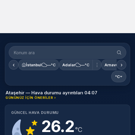
‹
›
⋮
İstanbul
—°C
Adalar
—°C
Arnavutköy
°C
Ataşehir — Hava durumu ayrıntıları 04:07
GÜNÜNÜZ IÇIN ÖNERILER ›
GÜNCEL HAVA DURUMU
26.2
°C