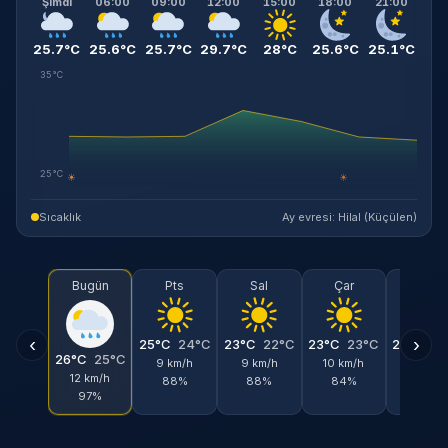
Şimdi
06:00
09:00
12:00
15:00
18:00
21:00
25.7°C
25.6°C
25.7°C
29.7°C
28°C
25.6°C
25.1°C
35°C
25°C
☀
☀
Sıcaklık
Ay evresi: Hilal (Küçülen)
Bugün
Pts
Sal
Çar
Per
‹
›
25°C
24°C
23°C
22°C
23°C
23°C
24°C
2
26°C
25°C
9 km/h
9 km/h
10 km/h
15 km/
12 km/h
88%
88%
84%
86%
97%