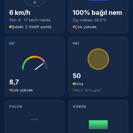
G
6 km/h
100% bağıl nem
Yön: K · 17 km/h hamle
Çiy noktası 26.2°C
Şiddet: 2 (Hafif esinti)
Çok yüksek
UV
HKİ
50
8,7
Orta
Çok yüksek
PM2.5: 15.8 µg/m³
POLEN
GÖRÜŞ
—
—