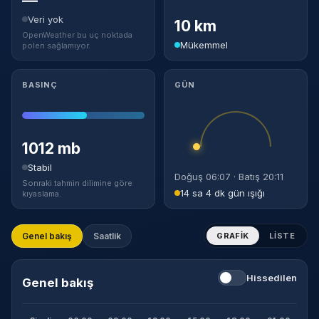
Veri yok
10 km
OpenWeather bu uç noktada
Mükemmel
polen sağlamıyor.
BASINÇ
GÜN
1012 mb
Stabil
Doğuş 06:07 · Batış 20:11
Sonraki tahmin dilimine göre
14 sa 4 dk gün ışığı
kıyaslama.
Genel bakış
Saatlik
GRAFIK
LISTE
Hissedilen
Genel bakış