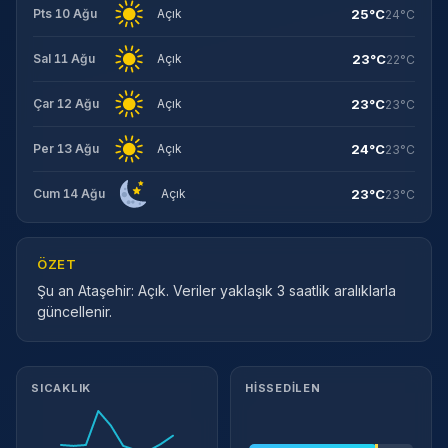
25°C
Pts 10 Ağu
Açık
24°C
23°C
Sal 11 Ağu
Açık
22°C
23°C
Çar 12 Ağu
Açık
23°C
24°C
Per 13 Ağu
Açık
23°C
23°C
Cum 14 Ağu
Açık
23°C
ÖZET
Şu an Ataşehir: Açık. Veriler yaklaşık 3 saatlik aralıklarla
güncellenir.
Meteorolojik ayrıntılar
SICAKLIK
HISSEDILEN