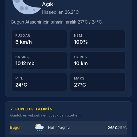
Açık
Hissedilen 26.2°C
Bugün Ataşehir için tahmini aralık 27°C / 24°C.
RÜZGAR
NEM
6 km/h
100%
BASINÇ
GÖRÜŞ
1012 mb
10 km
MIN.
MAKS.
24°C
27°C
7 GÜNLÜK TAHMIN
Günlük en yüksek / en düşük den özetlenir.
26°C
Bugün
Hafif Yağmur
25°C