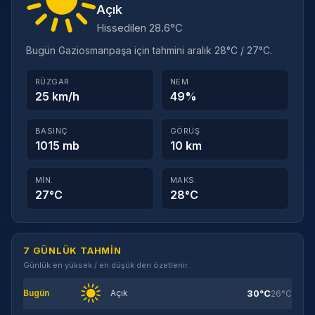
Açık
Hissedilen 28.6°C
Bugün Gaziosmanpaşa için tahmini aralık 28°C / 27°C.
RÜZGAR
NEM
25 km/h
49%
BASINÇ
GÖRÜŞ
1015 mb
10 km
MIN.
MAKS.
27°C
28°C
7 GÜNLÜK TAHMIN
Günlük en yüksek / en düşük den özetlenir.
30°C
Bugün
Açık
26°C