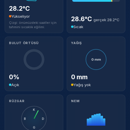
28.2°C
Yükseliyor
28.6°C
gerçek 28.2°C
Çizgi: önümüzdeki saatler için
Sıcak
tahmini sıcaklık eğilimi.
BULUT ÖRTÜSÜ
YAĞIŞ
0 mm
0%
0 mm
Açık
Yağış yok
RÜZGAR
NEM
K
B
D
G