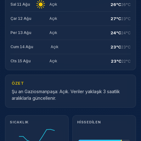
26°C
Sal 11 Ağu
Açık
26°C
27°C
Çar 12 Ağu
Açık
23°C
24°C
Per 13 Ağu
Açık
24°C
23°C
Cum 14 Ağu
Açık
23°C
23°C
Cts 15 Ağu
Açık
22°C
ÖZET
Şu an Gaziosmanpaşa: Açık. Veriler yaklaşık 3 saatlik
aralıklarla güncellenir.
Meteorolojik ayrıntılar
SICAKLIK
HISSEDILEN