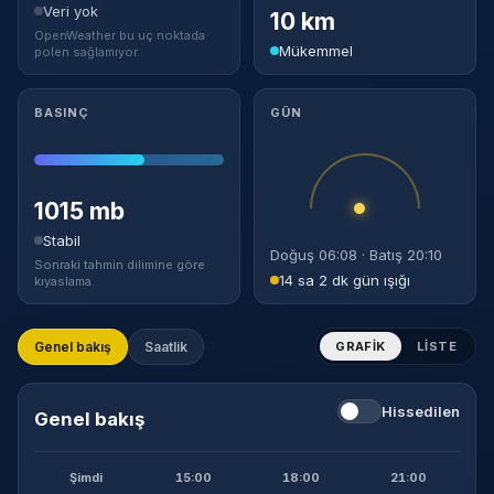
Veri yok
10 km
OpenWeather bu uç noktada
Mükemmel
polen sağlamıyor.
BASINÇ
GÜN
1015 mb
Stabil
Doğuş 06:08 · Batış 20:10
Sonraki tahmin dilimine göre
14 sa 2 dk gün ışığı
kıyaslama.
Genel bakış
Saatlik
GRAFIK
LISTE
Hissedilen
Genel bakış
Şimdi
15:00
18:00
21:00