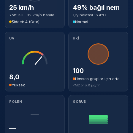
25 km/h
49% bağıl nem
Yön: KD · 32 km/h hamle
Çiy noktası 16.4°C
Şiddet: 4 (Orta)
Normal
UV
HKİ
100
8,0
Hassas gruplar için orta
Yüksek
PM2.5: 8.8 µg/m³
POLEN
GÖRÜŞ
—
—