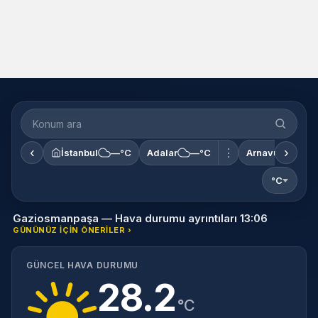
‹
›
⋮
İstanbul
—°C
Adalar
—°C
Arnavutköy
°C
Gaziosmanpaşa — Hava durumu ayrıntıları 13:06
GÜNÜNÜZ IÇIN ÖNERILER ›
GÜNCEL HAVA DURUMU
28.2
°C