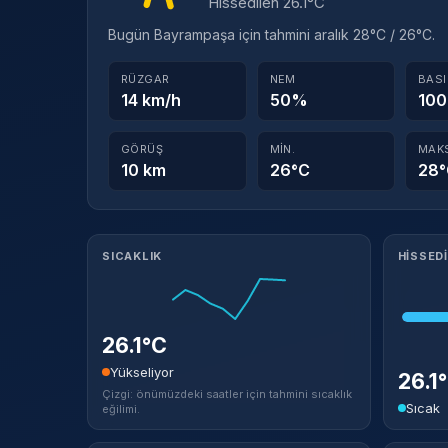
Hissedilen 26.1°C
Bugün Bayrampaşa için tahmini aralık 28°C / 26°C.
RÜZGAR
NEM
BAS
14 km/h
50%
100
GÖRÜŞ
MIN.
MAK
10 km
26°C
28
Meteorolojik ayrıntılar
SICAKLIK
HISSED
26.1°C
Yükseliyor
26.1
Çizgi: önümüzdeki saatler için tahmini sıcaklık
Sıcak
eğilimi.