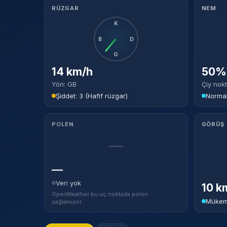
RÜZGAR
NEM
K
B
D
G
14 km/h
50% 
Yön: GB
Çiy nokt
Şiddet: 3 (Hafif rüzgar)
Norma
POLEN
GÖRÜŞ
—
—
Veri yok
10 k
OpenWeather bu uç noktada polen
Mükem
sağlamıyor.