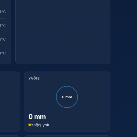
4°C
4°C
3°C
4°C
YAĞIŞ
0 mm
0 mm
Yağış yok