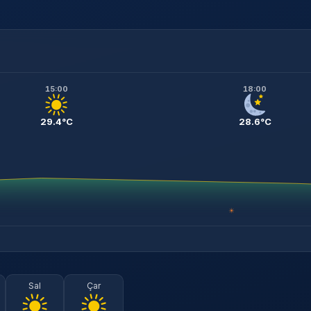
15:00
18:00
29.4°C
28.6°C
☀
Sal
Çar