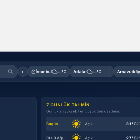
‹
⋮
İstanbul
—°C
Adalar
—°C
Arnavutkö
7 GÜNLÜK TAHMIN
Günlük en yüksek / en düşük den özetlenir.
31°C
Bugün
Açık
2
27°C
Cts 8 Ağu
Açık
2