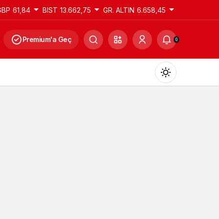
GBP
61,84
BIST
13.662,75
GR. ALTIN
6.658,45
Premium'a Geç
0
Gündüz Modu
Gündüz modunu seçin.
Gece Modu
Gece modunu seçin.