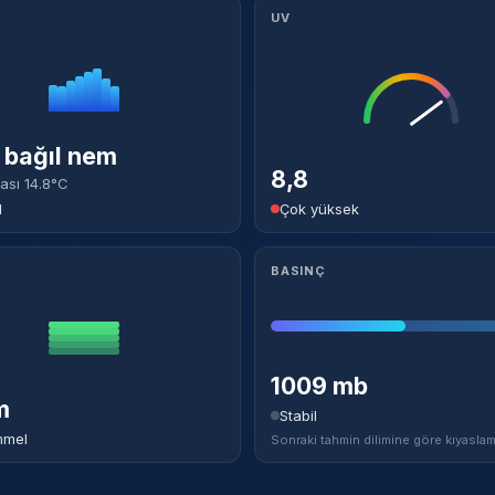
UV
bağıl nem
8,8
ası 14.8°C
l
Çok yüksek
BASINÇ
1009 mb
m
Stabil
mel
Sonraki tahmin dilimine göre kıyaslam