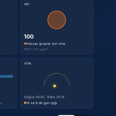
HKİ
100
Hassas gruplar için orta
PM2.5: 10.1 µg/m³
GÜN
Doğuş 06:05 · Batış 20:14
14 sa 8 dk gün ışığı
a.