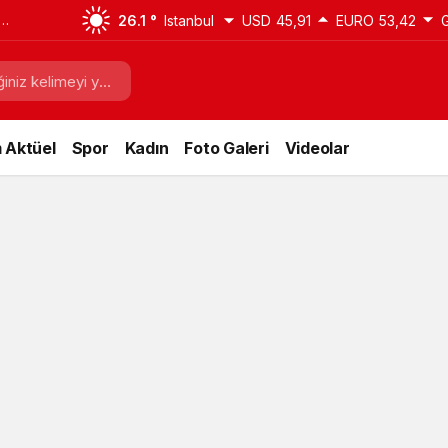
26.1 °
Istanbul
USD
45,91
EURO
53,42
 Aktüel
Spor
Kadın
Foto Galeri
Videolar