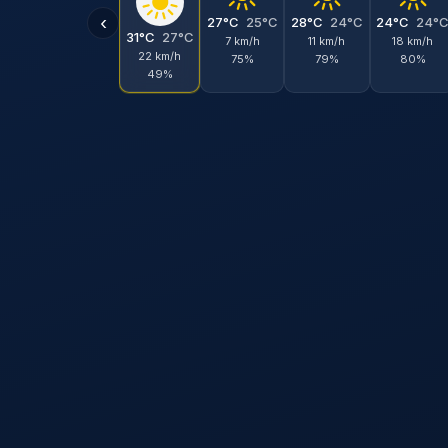
‹
27°C
25°C
28°C
24°C
24°C
24°
31°C
27°C
7 km/h
11 km/h
18 km/h
22 km/h
75%
79%
80%
49%