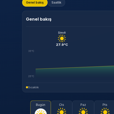
Genel bakış
Saatlik
Genel bakış
Şimdi
27.9°C
35°C
25°C
Sıcaklık
Bugün
Cts
Paz
Pts