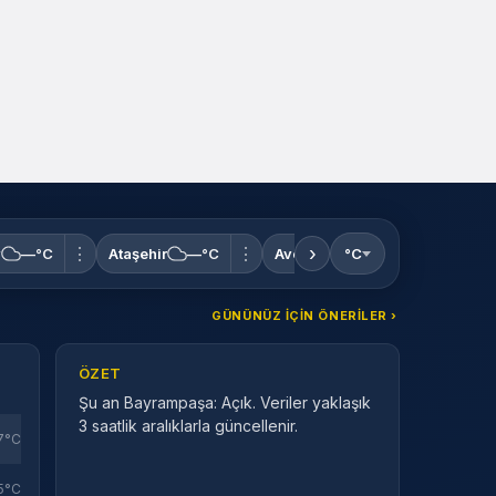
›
⋮
⋮
⋮
y
—°C
Ataşehir
—°C
Avcılar
—°C
°C
Bağcılar
GÜNÜNÜZ IÇIN ÖNERILER ›
ÖZET
Şu an Bayrampaşa: Açık. Veriler yaklaşık
3 saatlik aralıklarla güncellenir.
7°C
5°C