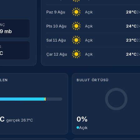
28°C
Paz 9 Ağu
Açık
2
INÇ
24°C
Pts 10 Ağu
Açık
2
9 mb
23°C
Sal 11 Ağu
Açık
2
S.
°C
24°C
Çar 12 Ağu
Açık
2
ILEN
BULUT ÖRTÜSÜ
°C
0%
gerçek 26.1°C
Açık