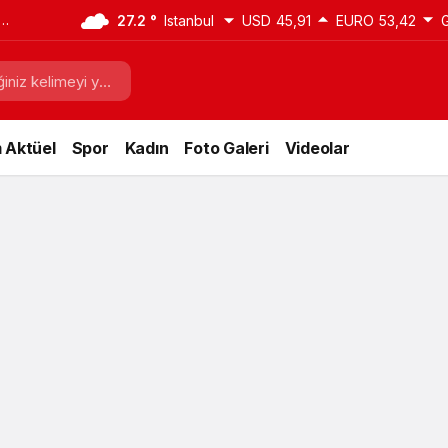
sıl
27.2 °
Istanbul
USD
45,91
EURO
53,42
i
 Aktüel
Spor
Kadın
Foto Galeri
Videolar