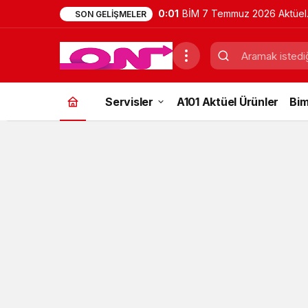
11:41
Belgrad Ormanı Nerede? Na
SON GELIŞMELER
Gidilir? Güncel Gezi Rehber
Servisler
A101 Aktüel Ürünler
Bim