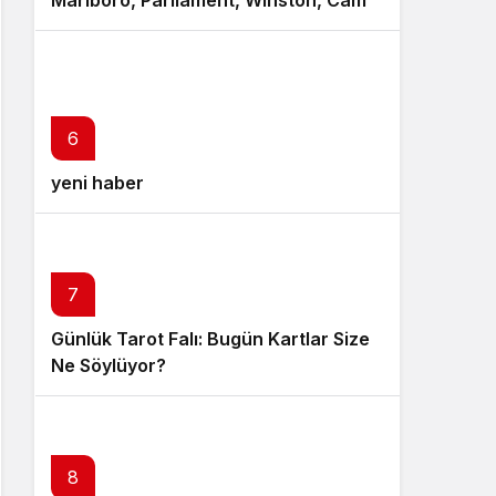
Marlboro, Parliament, Winston, Camel
ve Tüm Sigara Markalarının Zamlı
Fiyat Listesi
6
yeni haber
7
Günlük Tarot Falı: Bugün Kartlar Size
Ne Söylüyor?
8