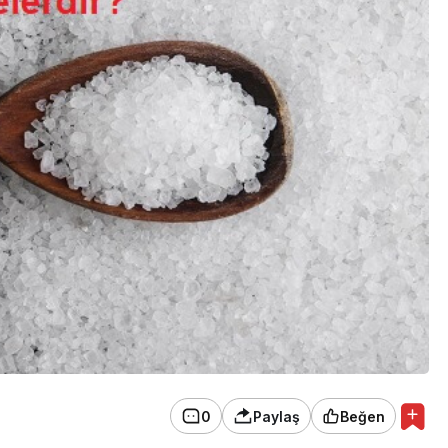
0
Paylaş
Beğen