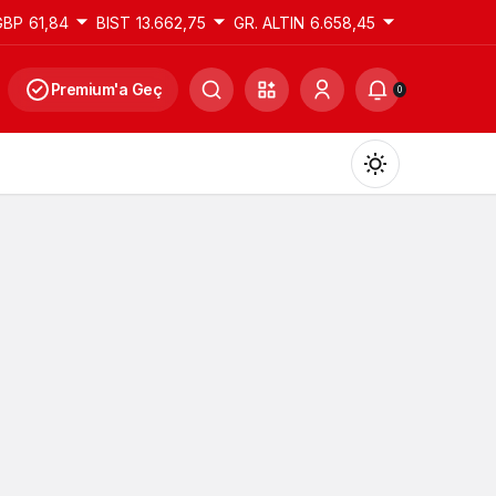
GBP
61,84
BIST
13.662,75
GR. ALTIN
6.658,45
Premium'a Geç
0
Gündüz Modu
Gündüz modunu seçin.
Gece Modu
Gece modunu seçin.