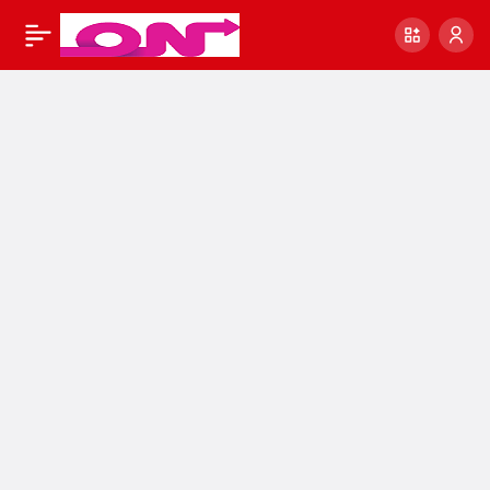
Engelli Bakım Maaşı
0
Paylaş
Kaç? Kimler Engelli
Maaşı Alabilir