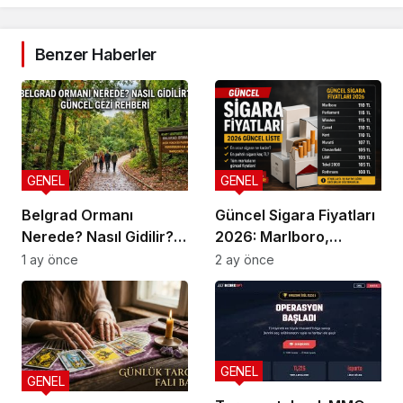
Benzer Haberler
GENEL
GENEL
Belgrad Ormanı
Güncel Sigara Fiyatları
Nerede? Nasıl Gidilir?
2026: Marlboro,
Güncel Gezi Rehberi
Parliament, Winston,
1 ay önce
2 ay önce
Camel ve Tüm Sigara
Markalarının Zamlı
Fiyat Listesi
GENEL
GENEL