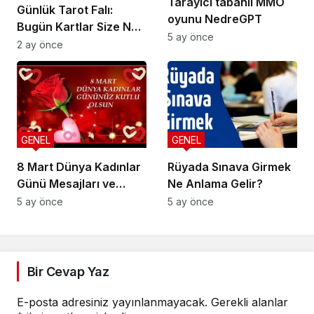
Tarayıcı tabanlı MMO
Günlük Tarot Falı:
oyunu NedreGPT
Bugün Kartlar Size Ne
5 ay önce
Söylüyor?
2 ay önce
GENEL
GENEL
8 Mart Dünya Kadınlar
Rüyada Sınava Girmek
Günü Mesajları ve
Ne Anlama Gelir?
Sözleri
5 ay önce
5 ay önce
Bir Cevap Yaz
E-posta adresiniz yayınlanmayacak.
Gerekli alanlar