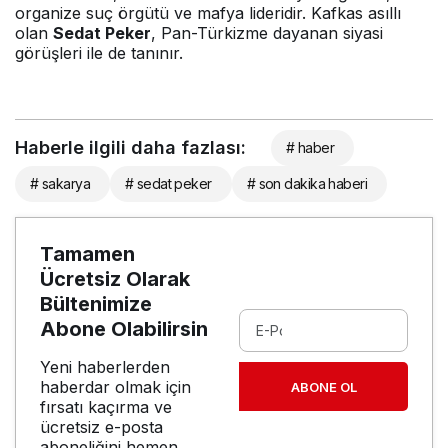
organize suç örgütü ve mafya lideridir. Kafkas asıllı
olan
Sedat Peker
, Pan-Türkizme dayanan siyasi
görüşleri ile de tanınır.
Haberle ilgili daha fazlası:
# haber
# sakarya
# sedat peker
# son dakika haberi
Tamamen
Ücretsiz Olarak
Bültenimize
Abone Olabilirsin
Yeni haberlerden
haberdar olmak için
ABONE OL
fırsatı kaçırma ve
ücretsiz e-posta
aboneliğini hemen