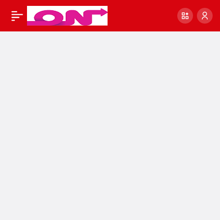
Gündeme bomba gibi
0
Paylaş
düşen o iddia