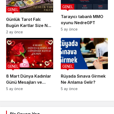
GENEL
GENEL
Tarayıcı tabanlı MMO
Günlük Tarot Falı:
oyunu NedreGPT
Bugün Kartlar Size Ne
5 ay önce
Söylüyor?
2 ay önce
GENEL
GENEL
8 Mart Dünya Kadınlar
Rüyada Sınava Girmek
Günü Mesajları ve
Ne Anlama Gelir?
Sözleri
5 ay önce
5 ay önce