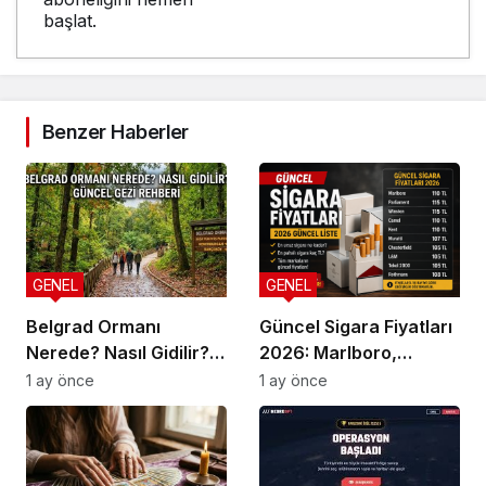
başlat.
Benzer Haberler
GENEL
GENEL
Belgrad Ormanı
Güncel Sigara Fiyatları
Nerede? Nasıl Gidilir?
2026: Marlboro,
Güncel Gezi Rehberi
Parliament, Winston,
1 ay önce
1 ay önce
Camel ve Tüm Sigara
Markalarının Zamlı
Fiyat Listesi