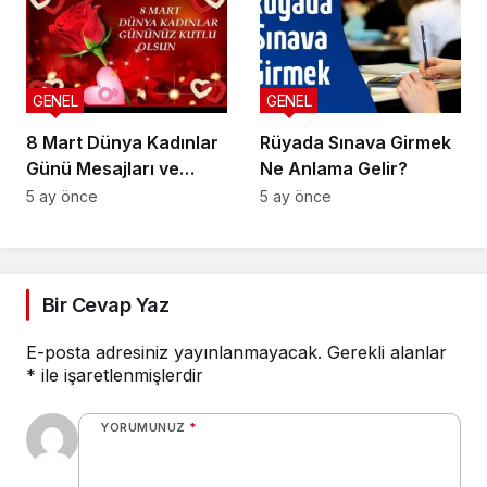
GENEL
GENEL
8 Mart Dünya Kadınlar
Rüyada Sınava Girmek
Günü Mesajları ve
Ne Anlama Gelir?
Sözleri
5 ay önce
5 ay önce
Bir Cevap Yaz
E-posta adresiniz yayınlanmayacak.
Gerekli alanlar
*
ile işaretlenmişlerdir
YORUMUNUZ
*