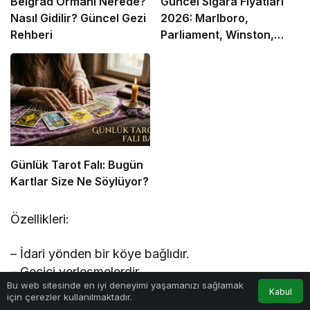
Belgrad Ormanı Nerede?
Güncel Sigara Fiyatları
Nasıl Gidilir? Güncel Gezi
2026: Marlboro,
Rehberi
Parliament, Winston,
Camel ve Tüm Sigara
Markalarının Zamlı Fiyat
Listesi
Günlük Tarot Falı: Bugün
Kartlar Size Ne Söylüyor?
Özellikleri:
– İdari yönden bir köye bağlıdır.
– Geçici yerleşmelerdir.
0
Bu web sitesinde en iyi deneyimi yaşamanızı sağlamak
– Sonradan süreklilik kazanıp köy statüsü
Kabul
için çerezler kullanılmaktadır.
Anasayfa
Akış
Hesabım
Bildirimler
kazanabilirler.