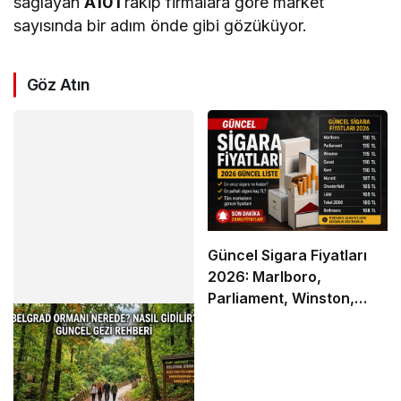
sağlayan
A101
rakip firmalara göre market
sayısında bir adım önde gibi gözüküyor.
Göz Atın
Güncel Sigara Fiyatları
2026: Marlboro,
Parliament, Winston,
Camel ve Tüm Sigara
Markalarının Zamlı Fiyat
Listesi