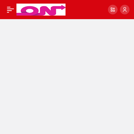
Türkiye’de yerleşme
0
Paylaş
tipleri ve özellikleri