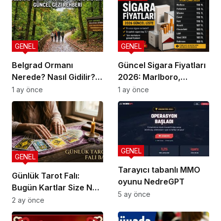
GENEL
GENEL
Belgrad Ormanı
Güncel Sigara Fiyatları
Nerede? Nasıl Gidilir?
2026: Marlboro,
Güncel Gezi Rehberi
Parliament, Winston,
1 ay önce
1 ay önce
Camel ve Tüm Sigara
Markalarının Zamlı
Fiyat Listesi
GENEL
GENEL
Tarayıcı tabanlı MMO
Günlük Tarot Falı:
oyunu NedreGPT
Bugün Kartlar Size Ne
5 ay önce
Söylüyor?
2 ay önce