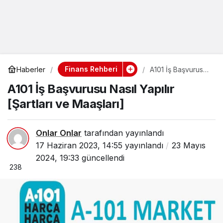
Finans Rehberi
Haberler
A101 İş Başvurusu
Nasıl Yapılır
A101 İş Başvurusu Nasıl Yapılır
[Şartları ve
Maaşları]
[Şartları ve Maaşları]
Onlar Onlar
tarafından yayınlandı
17 Haziran 2023, 14:55
yayınlandı
23 Mayıs
2024, 19:33
güncellendi
238