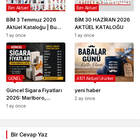
Bim Aktüel
Bim Aktüel
BİM 3 Temmuz 2026
BİM 30 HAZİRAN 2026
Aktüel Kataloğu | Bu
AKTÜEL KATALOĞU
Hafta İndirime Giren
1 ay önce
1 ay önce
Ürünler
GENEL
A101 Aktüel Ürünler
Güncel Sigara Fiyatları
yeni haber
2026: Marlboro,
2 ay önce
Parliament, Winston,
1 ay önce
Camel ve Tüm Sigara
Markalarının Zamlı Fiyat
Listesi
Bir Cevap Yaz