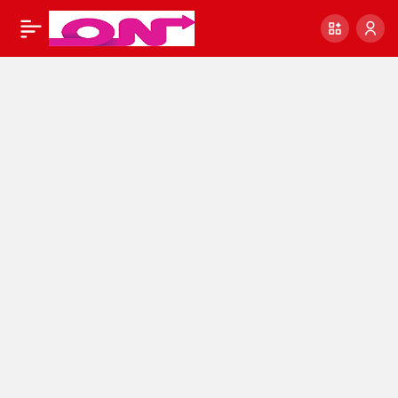
yeni haber
0
Paylaş