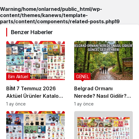
Warning
/home/onlarned/public_html/wp-
content/themes/kanews/template-
parts/content/components/related-posts.php
19
Benzer Haberler
Bim Aktüel
GENEL
BİM 7 Temmuz 2026
Belgrad Ormanı
Aktüel Ürünler Kataloğu
Nerede? Nasıl Gidilir?
| Bu Hafta İndirimde
Güncel Gezi Rehberi
1 ay önce
1 ay önce
Olan Ürünler