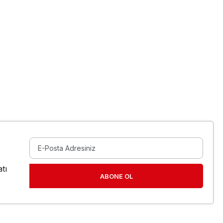
tı
ABONE OL