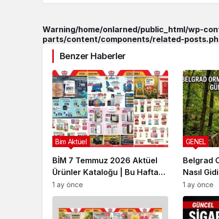
Warning
/home/onlarned/public_html/wp-co
parts/content/components/related-posts.ph
Benzer Haberler
Bim Aktüel
GENEL
BİM 7 Temmuz 2026 Aktüel
Belgrad 
Ürünler Kataloğu | Bu Hafta
Nasıl Gid
İndirimde Olan Ürünler
Rehberi
1 ay önce
1 ay önce