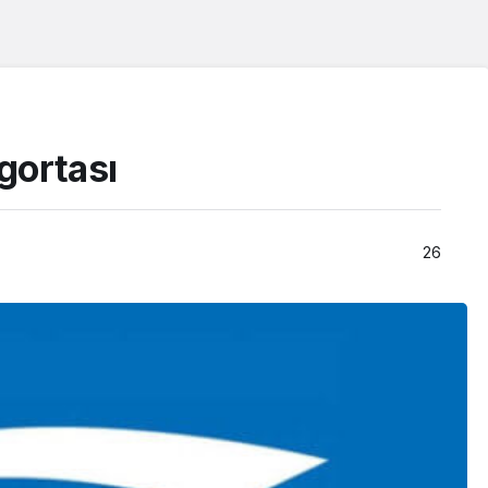
igortası
26