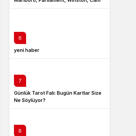
Marlboro, Parliament, Winston, Camel
ve Tüm Sigara Markalarının Zamlı
Fiyat Listesi
6
yeni haber
7
Günlük Tarot Falı: Bugün Kartlar Size
Ne Söylüyor?
8