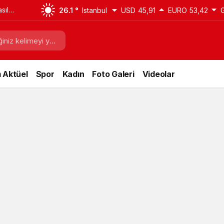
sıl
26.1 °
Istanbul
USD
45,91
EURO
53,42
i
 Aktüel
Spor
Kadın
Foto Galeri
Videolar