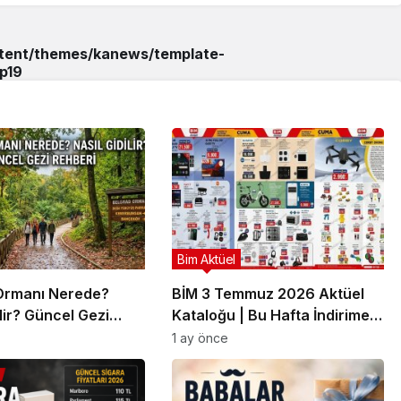
ntent/themes/kanews/template-
p
19
Bim Aktüel
Ormanı Nerede?
BİM 3 Temmuz 2026 Aktüel
ilir? Güncel Gezi
Kataloğu | Bu Hafta İndirime
Giren Ürünler
1 ay önce