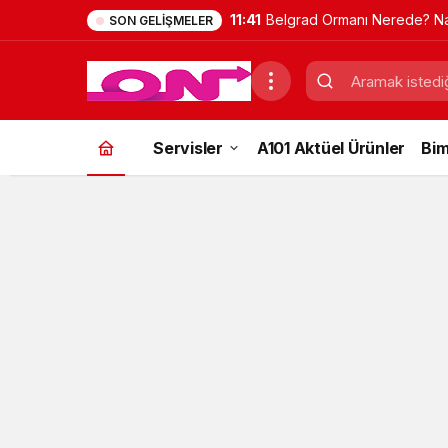
11:41
Belgrad Ormanı Nerede? Na
SON GELIŞMELER
Gidilir? Güncel Gezi Rehber
Servisler
A101 Aktüel Ürünler
Bim