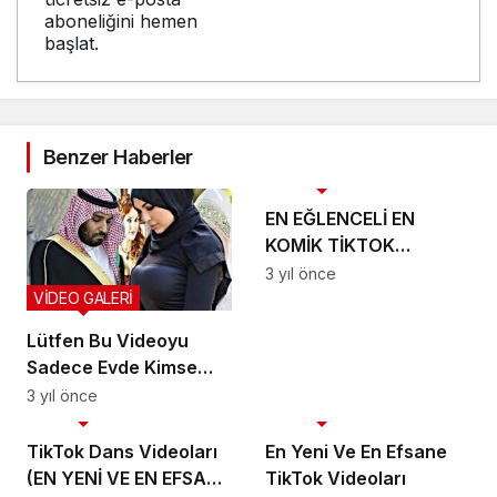
aboneliğini hemen
başlat.
Benzer Haberler
VİDEO GALERİ
EN EĞLENCELİ EN
KOMİK TİKTOK
VİDEOLARI |
3 yıl önce
KESİNLİKLE
VİDEO GALERİ
İZLEMELİSİN!!
Lütfen Bu Videoyu
Sadece Evde Kimse
Yoksa İzleyin
3 yıl önce
VİDEO GALERİ
VİDEO GALERİ
TikTok Dans Videoları
En Yeni Ve En Efsane
(EN YENİ VE EN EFSANE
TikTok Videoları