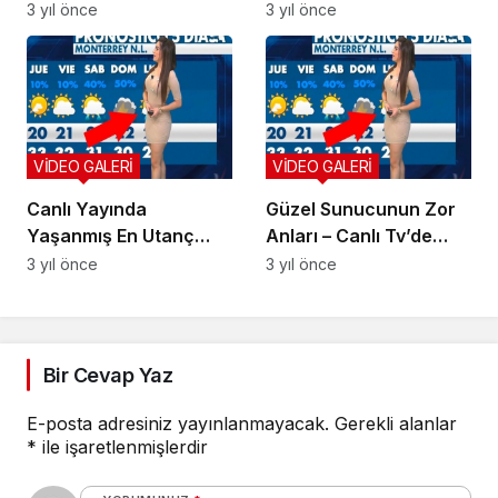
DANS VİDEOLARI
3 yıl önce
3 yıl önce
VİDEO GALERİ
VİDEO GALERİ
Canlı Yayında
Güzel Sunucunun Zor
Yaşanmış En Utanç
Anları – Canlı Tv’de
Verici ve Can Alıcı 11
Yaşanmış Utanç Verici
3 yıl önce
3 yıl önce
An
Olaylar.
Bir Cevap Yaz
E-posta adresiniz yayınlanmayacak.
Gerekli alanlar
*
ile işaretlenmişlerdir