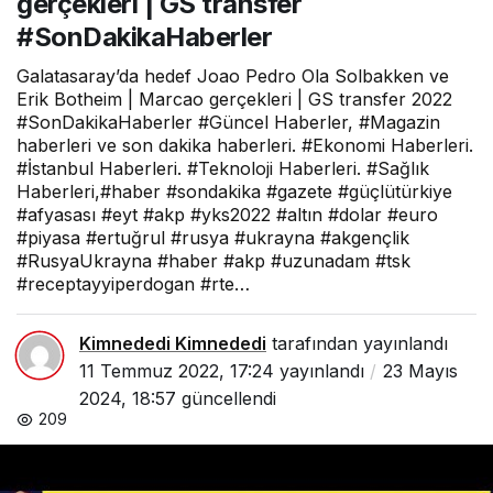
gerçekleri | GS transfer
#SonDakikaHaberler
Galatasaray’da hedef Joao Pedro Ola Solbakken ve
Erik Botheim | Marcao gerçekleri | GS transfer 2022
#SonDakikaHaberler #Güncel Haberler, #Magazin
haberleri ve son dakika haberleri. #Ekonomi Haberleri.
#İstanbul Haberleri. #Teknoloji Haberleri. #Sağlık
Haberleri,#haber #sondakika #gazete #güçlütürkiye
#afyasası #eyt #akp #yks2022 #altın #dolar #euro
#piyasa #ertuğrul #rusya #ukrayna #akgençlik
#RusyaUkrayna #haber #akp #uzunadam #tsk
#receptayyiperdogan #rte…
Kimnededi Kimnededi
tarafından yayınlandı
11 Temmuz 2022, 17:24
yayınlandı
23 Mayıs
2024, 18:57
güncellendi
209