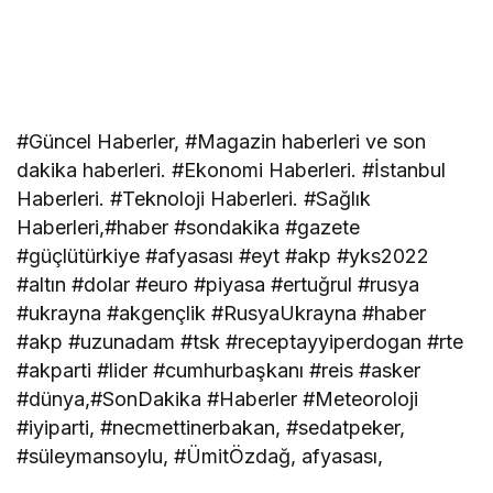
#Güncel Haberler, #Magazin haberleri ve son
dakika haberleri. #Ekonomi Haberleri. #İstanbul
Haberleri. #Teknoloji Haberleri. #Sağlık
Haberleri,#haber #sondakika #gazete
#güçlütürkiye #afyasası #eyt #akp #yks2022
#altın #dolar #euro #piyasa #ertuğrul #rusya
#ukrayna #akgençlik #RusyaUkrayna #haber
#akp #uzunadam #tsk #receptayyiperdogan #rte
#akparti #lider #cumhurbaşkanı #reis #asker
#dünya,#SonDakika #Haberler #Meteoroloji
#iyiparti, #necmettinerbakan, #sedatpeker,
#süleymansoylu, #ÜmitÖzdağ, afyasası,