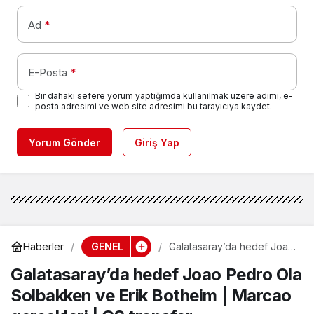
Ad
*
E-Posta
*
Bir dahaki sefere yorum yaptığımda kullanılmak üzere adımı, e-
posta adresimi ve web site adresimi bu tarayıcıya kaydet.
Yorum Gönder
Giriş Yap
GENEL
Haberler
Galatasaray’da hedef Joao
Pedro Ola Solbakken ve
Galatasaray’da hedef Joao Pedro Ola
Erik Botheim | Marcao
gerçekleri | GS transfer
Solbakken ve Erik Botheim | Marcao
#SonDakikaHaberler