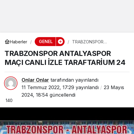
GENEL
Haberler
TRABZONSPOR
ANTALYASPOR MAÇI CANLI
TRABZONSPOR ANTALYASPOR
İZLE TARAFTARİUM 24
MAÇI CANLI İZLE TARAFTARİUM 24
Onlar Onlar
tarafından yayınlandı
11 Temmuz 2022, 17:29
yayınlandı
23 Mayıs
2024, 18:54
güncellendi
140