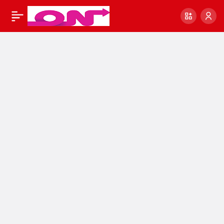
Galatasaray’da hedef
9
Paylaş
Joao Pedro Ola
Solbakken ve Erik
Botheim | Marcao
gerçekleri | GS
transfer
#SonDakikaHaberler