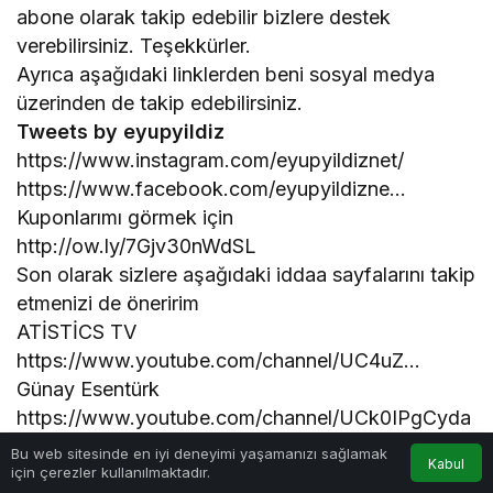
abone olarak takip edebilir bizlere destek
verebilirsiniz. Teşekkürler.
Ayrıca aşağıdaki linklerden beni sosyal medya
üzerinden de takip edebilirsiniz.
Tweets by eyupyildiz
https://www.instagram.com/eyupyildiznet/
https://www.facebook.com/eyupyildizne…
Kuponlarımı görmek için
http://ow.ly/7Gjv30nWdSL
Son olarak sizlere aşağıdaki iddaa sayfalarını takip
etmenizi de öneririm
ATİSTİCS TV
https://www.youtube.com/channel/UC4uZ…
Günay Esentürk
https://www.youtube.com/channel/UCk0IPgCyda
LVjx_w1eKj4mw
0
Bu web sitesinde en iyi deneyimi yaşamanızı sağlamak
Kabul
için çerezler kullanılmaktadır.
WE ARE THE BEST YOUTUBE KANALI
Anasayfa
Akış
Hesabım
Bildirimler