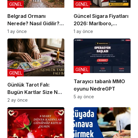
GENEL
GENEL
Belgrad Ormanı
Güncel Sigara Fiyatları
Nerede? Nasıl Gidilir?
2026: Marlboro,
Güncel Gezi Rehberi
Parliament, Winston,
1 ay önce
1 ay önce
Camel ve Tüm Sigara
Markalarının Zamlı
Fiyat Listesi
GENEL
GENEL
Tarayıcı tabanlı MMO
Günlük Tarot Falı:
oyunu NedreGPT
Bugün Kartlar Size Ne
5 ay önce
Söylüyor?
2 ay önce