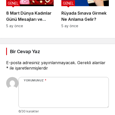
GENEL
GENEL
8 Mart Dünya Kadınlar
Rüyada Sınava Girmek
Günü Mesajları ve
Ne Anlama Gelir?
Sözleri
5 ay önce
5 ay önce
Bir Cevap Yaz
E-posta adresiniz yayınlanmayacak.
Gerekli alanlar
*
ile işaretlenmişlerdir
YORUMUNUZ
*
0
/30 karakter