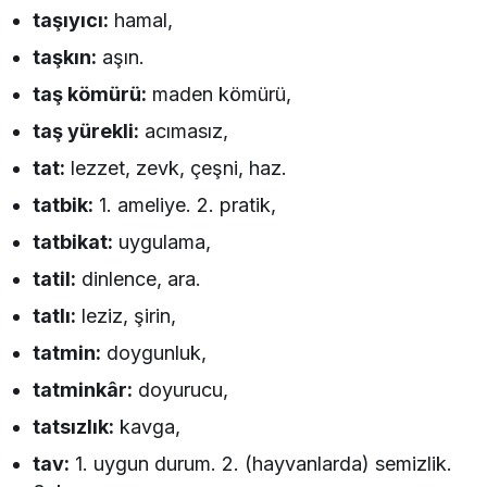
taşıyıcı:
hamal,
taşkın:
aşın.
taş kömürü:
maden kömürü,
taş yürekli:
acımasız,
tat:
lezzet, zevk, çeşni, haz.
tatbik:
1. ameliye. 2. pratik,
tatbikat:
uygulama,
tatil:
dinlence, ara.
tatlı:
leziz, şirin,
tatmin:
doygunluk,
tatminkâr:
doyurucu,
tatsızlık:
kavga,
tav:
1. uygun durum. 2. (hayvanlarda) semizlik.