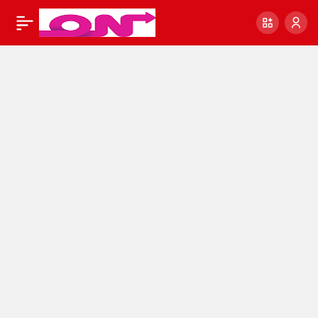
T Harfi İle Başlayan
0
Eş Anlamlı Kelimeler,
Anlamları