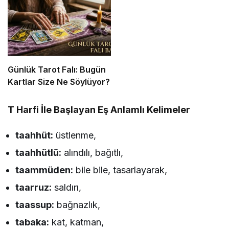
Listesi
Günlük Tarot Falı: Bugün
Kartlar Size Ne Söylüyor?
T Harfi İle Başlayan Eş Anlamlı Kelimeler
taahhüt:
üstlenme,
taahhütlü:
alındılı, bağıtlı,
taammüden:
bile bile, tasarlayarak,
taarruz:
saldırı,
taassup:
bağnazlık,
tabaka:
kat, katman,