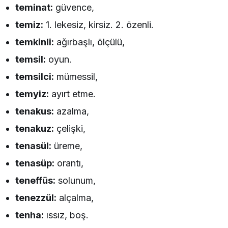
teminat:
güvence,
temiz:
1. lekesiz, kirsiz. 2. özenli.
temkinli:
ağırbaşlı, ölçülü,
temsil:
oyun.
temsilci:
mümessil,
temyiz:
ayırt etme.
tenakus:
azalma,
tenakuz:
çelişki,
tenasül:
üreme,
tenasüp:
orantı,
teneffüs:
solunum,
tenezzül:
alçalma,
tenha:
ıssız, boş.