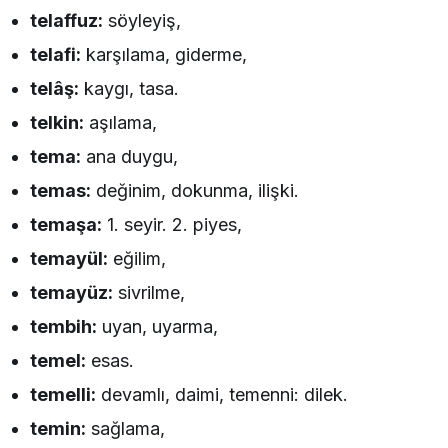
telaffuz:
söyleyiş,
telafi:
karşılama, giderme,
telâş:
kaygı, tasa.
telkin:
aşılama,
tema:
ana duygu,
temas:
değinim, dokunma, ilişki.
temaşa:
1. seyir. 2. piyes,
temayül:
eğilim,
temayüz:
sivrilme,
tembih:
uyan, uyarma,
temel:
esas.
temelli:
devamlı, daimi, temenni: dilek.
temin:
sağlama,