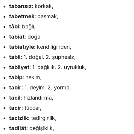
tabansız:
korkak,
tabetmek:
basmak,
tâbi:
bağlı,
tabiat:
doğa.
tabiatıyle:
kendiliğinden,
tabii:
1. doğal. 2. şüphesiz,
tabiiyet:
1. bağlılık. 2. uyrukluk,
tabip:
hekim,
tabir:
1. deyim. 2. yorma,
tacil:
hızlandırma,
tacir:
tüccar,
tacizlik:
tedirginlik,
tadilât:
değişiklik,