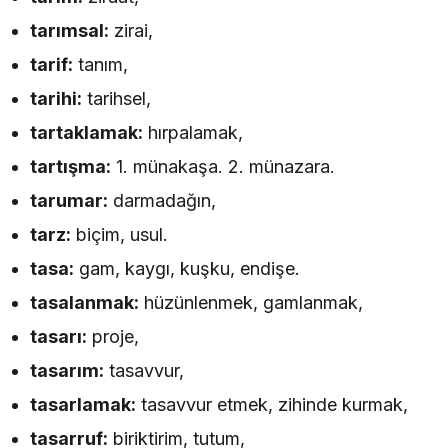
tarımsal:
zirai,
tarif:
tanım,
tarihi:
tarihsel,
tartaklamak:
hırpalamak,
tartışma:
1. münakaşa. 2. münazara.
tarumar:
darmadağın,
tarz:
biçim, usul.
tasa:
gam, kaygı, kuşku, endişe.
tasalanmak:
hüzünlenmek, gamlanmak,
tasarı:
proje,
tasarım:
tasavvur,
tasarlamak:
tasavvur etmek, zihinde kurmak,
tasarruf:
biriktirim, tutum,