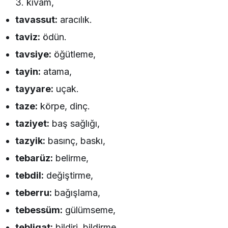
3. kıvam,
tavassut:
aracılık.
taviz:
ödün.
tavsiye:
öğütleme,
tayin:
atama,
tayyare:
uçak.
taze:
körpe, dinç.
taziyet:
baş sağlığı,
tazyik:
basınç, baskı,
tebarüz:
belirme,
tebdil:
değiştirme,
teberru:
bağışlama,
tebessüm:
gülümseme,
tebligat:
bildiri, bildirme,