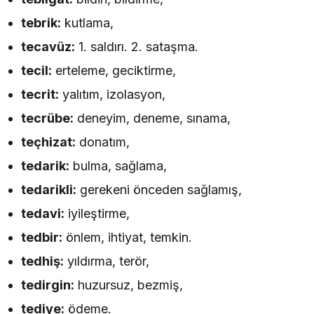
tebrik:
kutlama,
tecavüz:
1. saldırı. 2. sataşma.
tecil:
erteleme, geciktirme,
tecrit:
yalıtım, izolasyon,
tecrübe:
deneyim, deneme, sınama,
teçhizat:
donatım,
tedarik:
bulma, sağlama,
tedarikli:
gerekeni önceden sağlamış,
tedavi:
iyileştirme,
tedbir:
önlem, ihtiyat, temkin.
tedhiş:
yıldırma, terör,
tedirgin:
huzursuz, bezmiş,
tediye:
ödeme.