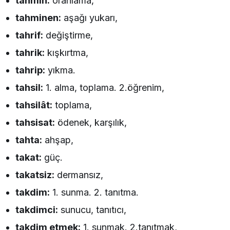
tahmin:
oranlama,
tahminen:
aşağı yukarı,
tahrif:
değiştirme,
tahrik:
kışkırtma,
tahrip:
yıkma.
tahsil:
1. alma, toplama. 2.öğrenim,
tahsilât:
toplama,
tahsisat:
ödenek, karşılık,
tahta:
ahşap,
takat:
güç.
takatsiz:
dermansız,
takdim:
1. sunma. 2. tanıtma.
takdimci:
sunucu, tanıtıcı,
takdim etmek:
1. sunmak. 2.tanıtmak,