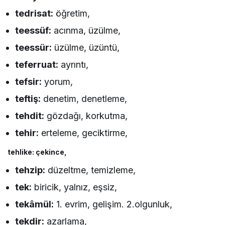
tedrisat:
öğretim,
teessüf:
acınma, üzülme,
teessür:
üzülme, üzüntü,
teferruat:
ayrıntı,
tefsir:
yorum,
teftiş:
denetim, denetleme,
tehdit:
gözdağı, korkutma,
tehir:
erteleme, geciktirme,
tehlike: çekince,
tehzip:
düzeltme, temizleme,
tek:
biricik, yalnız, eşsiz,
tekâmül:
1. evrim, gelişim. 2.olgunluk,
tekdir:
azarlama,