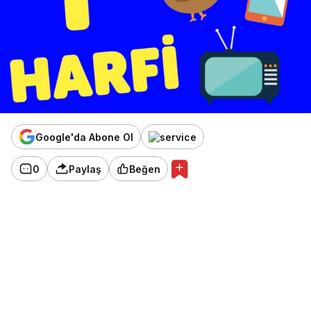
Google'da Abone Ol
0
Paylaş
Beğen