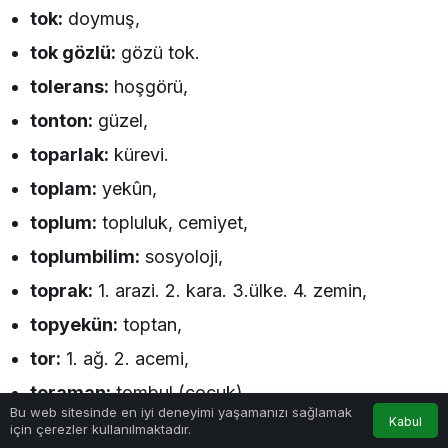
tok:
doymuş,
tok gözlü:
gözü tok.
tolerans:
hoşgörü,
tonton:
güzel,
toparlak:
kürevi.
toplam:
yekûn,
toplum:
topluluk, cemiyet,
toplumbilim:
sosyoloji,
toprak:
1. arazi. 2. kara. 3.ülke. 4. zemin,
topyekün:
toptan,
tor:
1. ağ. 2. acemi,
toraman:
tombul (çocuk),
0
Bu web sitesinde en iyi deneyimi yaşamanızı sağlamak
Kabul
tosbağa:
kaplumbağa,
için çerezler kullanılmaktadır.
Anasayfa
Akış
Hesabım
Bildirimler