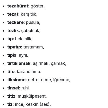
tezahürat:
gösteri,
tezat:
karşıtlık,
tezkere:
pusula,
tezlik:
çabukluk,
tıp:
hekimlik,
tıpatıp:
tastamam,
tıpkı:
aynı.
tırtıklamak:
aşırmak, çalmak,
tifo:
karahumma.
tiksinme:
nefret etme, iğrenme,
tinsel:
ruhi.
titiz:
müşkülpesent,
tiz:
ince, keskin (ses),