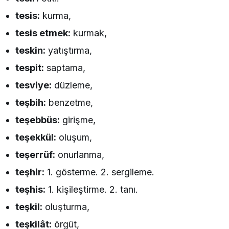
tesis:
kurma,
tesis etmek:
kurmak,
teskin:
yatıştırma,
tespit:
saptama,
tesviye:
düzleme,
teşbih:
benzetme,
teşebbüs:
girişme,
teşekkül:
oluşum,
teşerrüf:
onurlanma,
teşhir:
1. gösterme. 2. sergileme.
teşhis:
1. kişileştirme. 2. tanı.
teşkil:
oluşturma,
teşkilât:
örgüt,