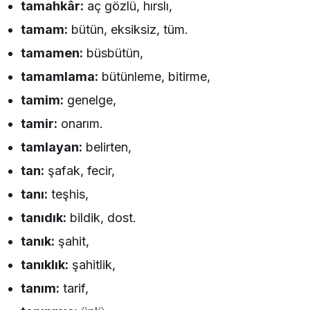
tamahkâr:
aç gözlü, hırslı,
tamam:
bütün, eksiksiz, tüm.
tamamen:
büsbütün,
tamamlama:
bütünleme, bitirme,
tamim:
genelge,
tamir:
onarım.
tamlayan:
belirten,
tan:
şafak, fecir,
tanı:
teşhis,
tanıdık:
bildik, dost.
tanık:
şahit,
tanıklık:
şahitlik,
tanım:
tarif,