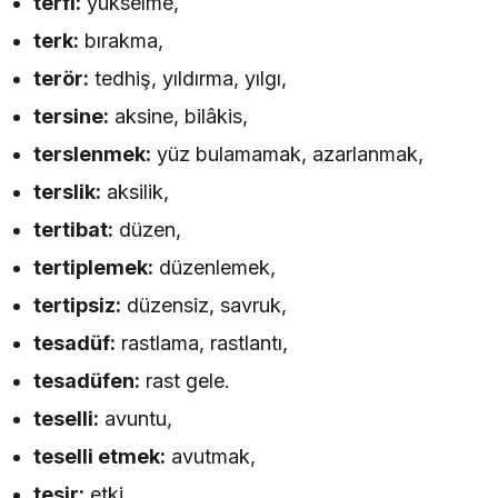
terfi:
yükselme,
terk:
bırakma,
terör:
tedhiş, yıldırma, yılgı,
tersine:
aksine, bilâkis,
terslenmek:
yüz bulamamak, azarlanmak,
terslik:
aksilik,
tertibat:
düzen,
tertiplemek:
düzenlemek,
tertipsiz:
düzensiz, savruk,
tesadüf:
rastlama, rastlantı,
tesadüfen:
rast gele.
teselli:
avuntu,
teselli etmek:
avutmak,
tesir:
etki.