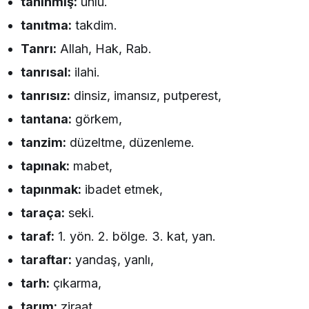
tanınmış:
ünlü.
tanıtma:
takdim.
Tanrı:
Allah, Hak, Rab.
tanrısal:
ilahi.
tanrısız:
dinsiz, imansız, putperest,
tantana:
görkem,
tanzim:
düzeltme, düzenleme.
tapınak:
mabet,
tapınmak:
ibadet etmek,
taraça:
seki.
taraf:
1. yön. 2. bölge. 3. kat, yan.
taraftar:
yandaş, yanlı,
tarh:
çıkarma,
tarım:
ziraat,