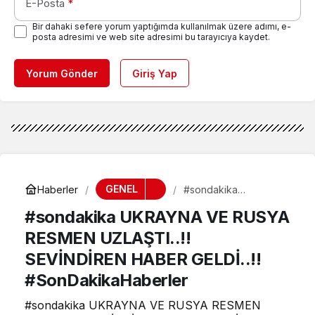
E-Posta
*
Bir dahaki sefere yorum yaptığımda kullanılmak üzere adımı, e-
posta adresimi ve web site adresimi bu tarayıcıya kaydet.
Yorum Gönder
Giriş Yap
GENEL
Haberler
#sondakika
UKRAYNA VE RUSYA
#sondakika UKRAYNA VE RUSYA
RESMEN UZLAŞTI..!!
SEVİNDİREN HABER
RESMEN UZLAŞTI..!!
GELDİ..!!
#SonDakikaHaberler
SEVİNDİREN HABER GELDİ..!!
#SonDakikaHaberler
#sondakika UKRAYNA VE RUSYA RESMEN