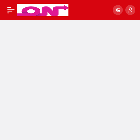
#sondakika
2
Paylaş
UKRAYNA VE RUSYA
RESMEN UZLAŞTI..!!
SEVİNDİREN HABER
GELDİ..!!
#SonDakikaHaberler