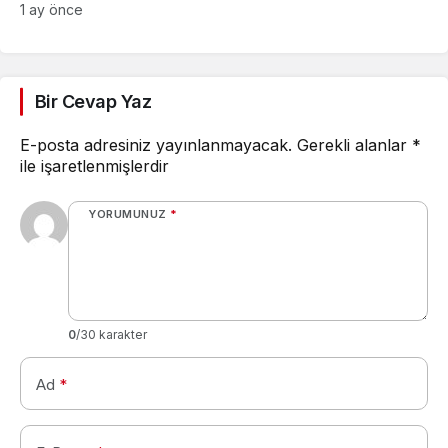
Parliament, Winston,
1 ay önce
Camel ve Tüm Sigara
Markalarının Zamlı Fiyat
Listesi
Bir Cevap Yaz
E-posta adresiniz yayınlanmayacak.
Gerekli alanlar
*
ile işaretlenmişlerdir
YORUMUNUZ
*
0
/30 karakter
Ad
*