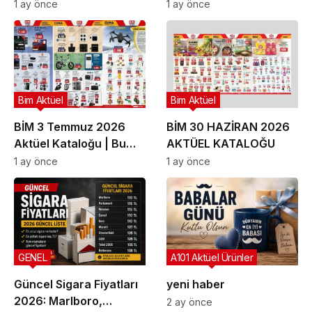
| Bu Hafta İndirimde
Güncel Gezi Rehberi
1 ay önce
1 ay önce
Olan Ürünler
Bim Aktüel
Bim Aktüel
BİM 3 Temmuz 2026
BİM 30 HAZİRAN 2026
Aktüel Kataloğu | Bu
AKTÜEL KATALOĞU
Hafta İndirime Giren
1 ay önce
1 ay önce
Ürünler
GENEL
A101 Aktüel Ürünler
Güncel Sigara Fiyatları
yeni haber
2026: Marlboro,
2 ay önce