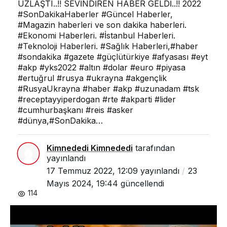
UZLAŞTI..!! SEVİNDİREN HABER GELDİ..!! 2022
#SonDakikaHaberler #Güncel Haberler,
#Magazin haberleri ve son dakika haberleri.
#Ekonomi Haberleri. #İstanbul Haberleri.
#Teknoloji Haberleri. #Sağlık Haberleri,#haber
#sondakika #gazete #güçlütürkiye #afyasası #eyt
#akp #yks2022 #altın #dolar #euro #piyasa
#ertuğrul #rusya #ukrayna #akgençlik
#RusyaUkrayna #haber #akp #uzunadam #tsk
#receptayyiperdogan #rte #akparti #lider
#cumhurbaşkanı #reis #asker
#dünya,#SonDakika…
Kimnededi Kimnededi
tarafından
yayınlandı
17 Temmuz 2022, 12:09
yayınlandı
23
Mayıs 2024, 19:44
güncellendi
114