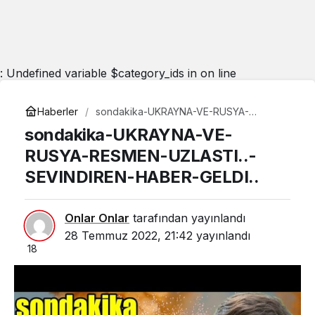
: Undefined variable $category_ids in
on line
Haberler
sondakika-UKRAYNA-VE-RUSYA-
RESMEN-UZLASTI..-SEVINDIREN-
sondakika-UKRAYNA-VE-
HABER-GELDI..
RUSYA-RESMEN-UZLASTI..-
SEVINDIREN-HABER-GELDI..
Onlar Onlar
tarafından yayınlandı
28 Temmuz 2022, 21:42
yayınlandı
18