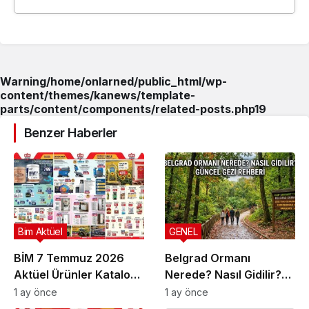
Warning
/home/onlarned/public_html/wp-
content/themes/kanews/template-
parts/content/components/related-posts.php
19
Benzer Haberler
Bim Aktüel
GENEL
BİM 7 Temmuz 2026
Belgrad Ormanı
Aktüel Ürünler Kataloğu
Nerede? Nasıl Gidilir?
| Bu Hafta İndirimde
Güncel Gezi Rehberi
1 ay önce
1 ay önce
Olan Ürünler