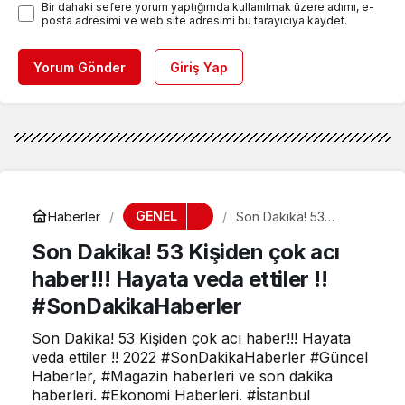
Bir dahaki sefere yorum yaptığımda kullanılmak üzere adımı, e-
posta adresimi ve web site adresimi bu tarayıcıya kaydet.
Yorum Gönder
Giriş Yap
GENEL
Haberler
Son Dakika! 53
Kişiden çok acı
Son Dakika! 53 Kişiden çok acı
haber!!! Hayata veda
ettiler !!
haber!!! Hayata veda ettiler !!
#SonDakikaHaberler
#SonDakikaHaberler
Son Dakika! 53 Kişiden çok acı haber!!! Hayata
veda ettiler !! 2022 #SonDakikaHaberler #Güncel
Haberler, #Magazin haberleri ve son dakika
haberleri. #Ekonomi Haberleri. #İstanbul