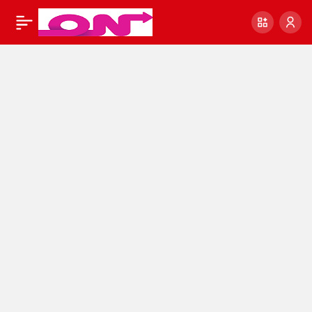
Son Dakika! 53
0
Paylaş
Kişiden çok acı
haber!!! Hayata veda
ettiler !!
#SonDakikaHaberler