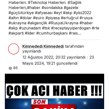
Haberleri. #Teknoloji Haberleri. #Sağlık
Haberleri,#haber #sondakika #gazete
#güçlütürkiye #afyasası #eyt #akp #yks2022
#altın #dolar #euro #piyasa #ertuğrul #rusya
#ukrayna #akgençlik #RusyaUkrayna #haber
#akp #uzunadam #tsk #receptayyiperdogan #rte
#akparti #lider #cumhurbaşkanı #reis…
Kimnededi Kimnededi
tarafından
yayınlandı
12 Ağustos 2022, 20:32
yayınlandı
23
Mayıs 2024, 19:21
güncellendi
86