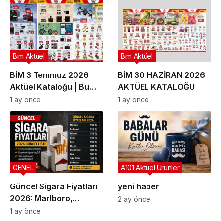
Bim Aktüel
Bim Aktüel
BİM 3 Temmuz 2026
BİM 30 HAZİRAN 2026
Aktüel Kataloğu | Bu
AKTÜEL KATALOĞU
Hafta İndirime Giren
1 ay önce
1 ay önce
Ürünler
GENEL
A101 Aktüel Ürünler
Güncel Sigara Fiyatları
yeni haber
2026: Marlboro,
2 ay önce
Parliament, Winston,
1 ay önce