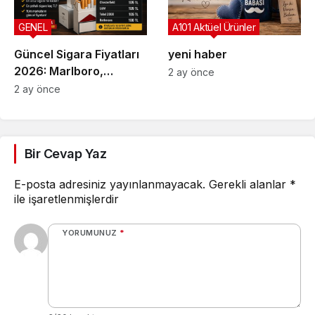
GENEL
A101 Aktüel Ürünler
Güncel Sigara Fiyatları
yeni haber
2026: Marlboro,
2 ay önce
Parliament, Winston,
2 ay önce
Camel ve Tüm Sigara
Markalarının Zamlı Fiyat
Listesi
Bir Cevap Yaz
E-posta adresiniz yayınlanmayacak.
Gerekli alanlar
*
ile işaretlenmişlerdir
YORUMUNUZ
*