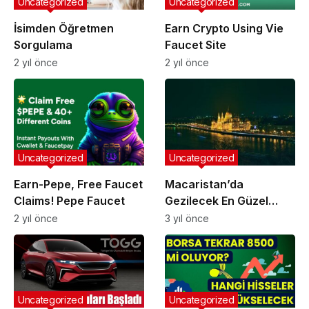
Uncategorized
Uncategorized
İsimden Öğretmen
Earn Crypto Using Vie
Sorgulama
Faucet Site
2 yıl önce
2 yıl önce
Uncategorized
Uncategorized
Earn-Pepe, Free Faucet
Macaristan’da
Claims! Pepe Faucet
Gezilecek En Güzel
Yerler
2 yıl önce
3 yıl önce
Uncategorized
Uncategorized