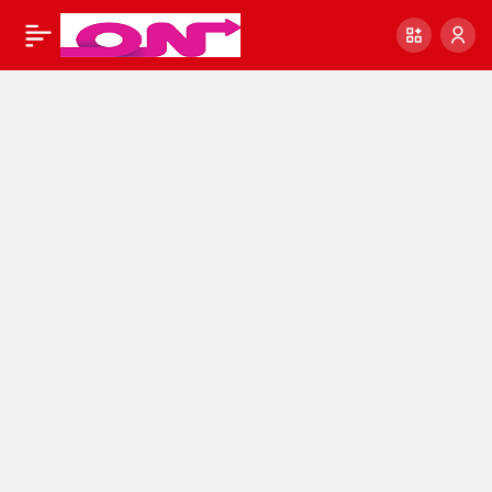
Sarkıt Avizeler ile
0
Paylaş
Modern ve Etkileyici
Mekanlar