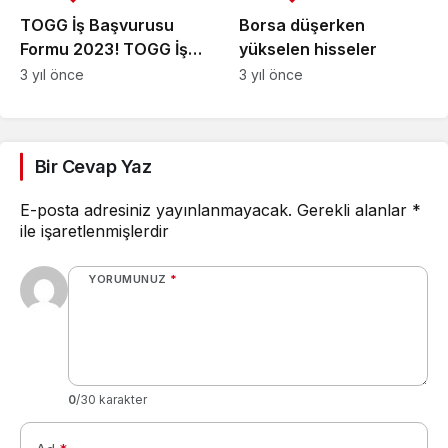
TOGG İş Başvurusu
Borsa düşerken
Formu 2023! TOGG İş
yükselen hisseler
İlanları ve İşçi Maaşları
3 yıl önce
3 yıl önce
Ne Kadar
Bir Cevap Yaz
E-posta adresiniz yayınlanmayacak.
Gerekli alanlar
*
ile işaretlenmişlerdir
YORUMUNUZ
*
0
/30 karakter