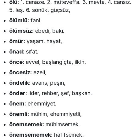
ölü:
1. cenaze. 2. müteveffa. 3. mevta. 4. cansız.
5. leş. 6. sönük, güçsüz,
ölümlü:
fani.
ölümsüz:
ebedi, baki.
ömür:
yaşam, hayat,
önad:
sıfat.
önce:
evvel, başlangıçta, ilkin,
öncesiz:
ezeli,
öndelik:
avans, peşin,
önder:
lider, rehber, şef, başkan.
önem:
ehemmiyet.
önemli:
mühim, ehemmiyetli,
önemsemek:
mühimsemek.
önemsememek:
hafifsemek,