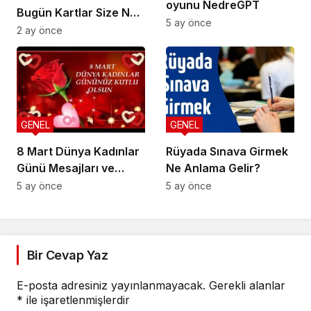
oyunu NedreGPT
Bugün Kartlar Size Ne
5 ay önce
Söylüyor?
2 ay önce
GENEL
GENEL
8 Mart Dünya Kadınlar
Rüyada Sınava Girmek
Günü Mesajları ve
Ne Anlama Gelir?
Sözleri
5 ay önce
5 ay önce
Bir Cevap Yaz
E-posta adresiniz yayınlanmayacak.
Gerekli alanlar
*
ile işaretlenmişlerdir