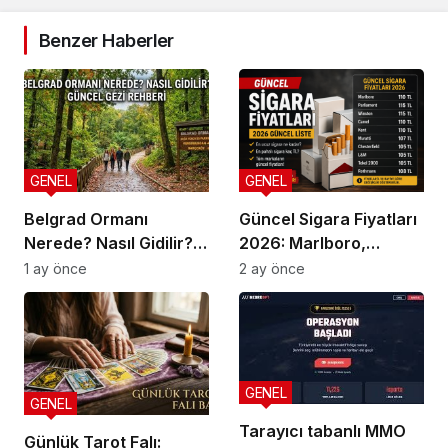
Benzer Haberler
GENEL
GENEL
Belgrad Ormanı
Güncel Sigara Fiyatları
Nerede? Nasıl Gidilir?
2026: Marlboro,
Güncel Gezi Rehberi
Parliament, Winston,
1 ay önce
2 ay önce
Camel ve Tüm Sigara
Markalarının Zamlı
Fiyat Listesi
GENEL
GENEL
Tarayıcı tabanlı MMO
Günlük Tarot Falı: