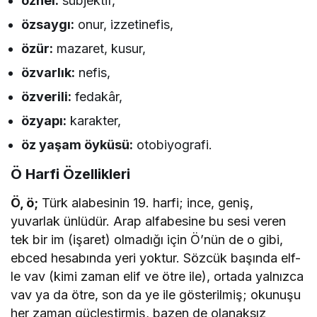
öznel:
sübjektif,
özsaygı:
onur, izzetinefis,
özür:
mazaret, kusur,
özvarlık:
nefis,
özverili:
fedakâr,
özyapı:
karakter,
öz yaşam öyküsü:
otobiyografi.
Ö Harfi Özellikleri
Ö, ö;
Türk alabesinin 19. harfi; ince, geniş,
yuvarlak ünlüdür. Arap alfabesine bu sesi veren
tek bir im (işaret) olmadığı için Ö’nün de o gibi,
ebced hesabında yeri yoktur. Sözcük başında elf-
le vav (kimi zaman elif ve ötre ile), ortada yalnızca
vav ya da ötre, son da ye ile gösterilmiş; okunuşu
her zaman güçleştirmiş, bazen de olanaksız