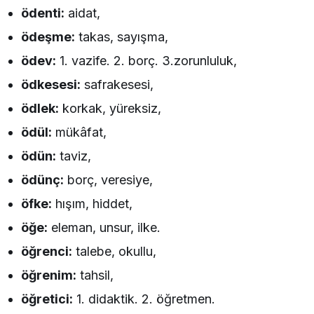
ödenti:
aidat,
ödeşme:
takas, sayışma,
ödev:
1. vazife. 2. borç. 3.zorunluluk,
ödkesesi:
safrakesesi,
ödlek:
korkak, yüreksiz,
ödül:
mükâfat,
ödün:
taviz,
ödünç:
borç, veresiye,
öfke:
hışım, hiddet,
öğe:
eleman, unsur, ilke.
öğrenci:
talebe, okullu,
öğrenim:
tahsil,
öğretici:
1. didaktik. 2. öğretmen.