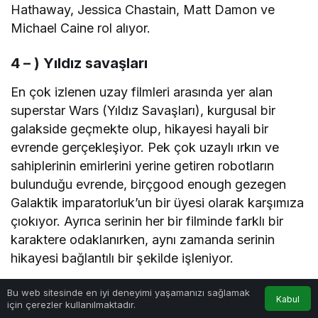
Hathaway, Jessica Chastain, Matt Damon ve
Michael Caine rol alıyor.
4 – ) Yıldız savaşları
En çok izlenen uzay filmleri arasında yer alan
superstar Wars (Yıldız Savaşları), kurgusal bir
galakside geçmekte olup, hikayesi hayali bir
evrende gerçekleşiyor. Pek çok uzaylı ırkın ve
sahiplerinin emirlerini yerine getiren robotların
bulunduğu evrende, birçgood enough gezegen
Galaktik imparatorluk’un bir üyesi olarak karşımıza
çıokıyor. Ayrıca serinin her bir filminde farklı bir
karaktere odaklanırken, aynı zamanda serinin
hikayesi bağlantılı bir şekilde işleniyor.
0
Bu web sitesinde en iyi deneyimi yaşamanızı sağlamak
Kabul
için çerezler kullanılmaktadır.
Haberle ilgili daha fazlası:
Anasayfa
Akış
Hesabım
Bildirimler
# film
# uzay