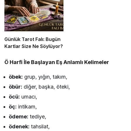
Listesi
Günlük Tarot Falı: Bugün
Kartlar Size Ne Söylüyor?
Ö Harfi İle Başlayan Eş Anlamlı Kelimeler
öbek:
grup, yığın, takım,
öbür:
diğer, başka, öteki,
öcü:
umacı,
öç:
intikam,
ödeme:
tediye,
ödenek:
tahsilat,