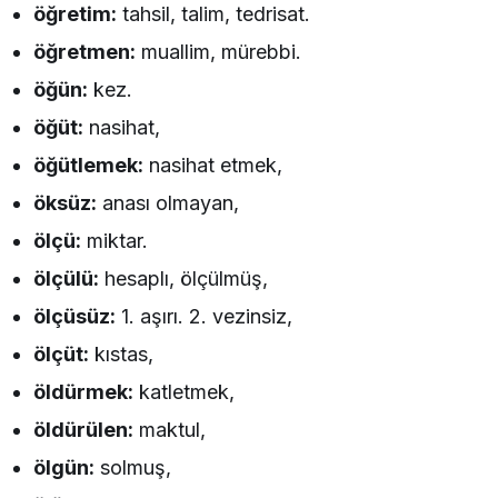
öğretim:
tahsil, talim, tedrisat.
öğretmen:
muallim, mürebbi.
öğün:
kez.
öğüt:
nasihat,
öğütlemek:
nasihat etmek,
öksüz:
anası olmayan,
ölçü:
miktar.
ölçülü:
hesaplı, ölçülmüş,
ölçüsüz:
1. aşırı. 2. vezinsiz,
ölçüt:
kıstas,
öldürmek:
katletmek,
öldürülen:
maktul,
ölgün:
solmuş,