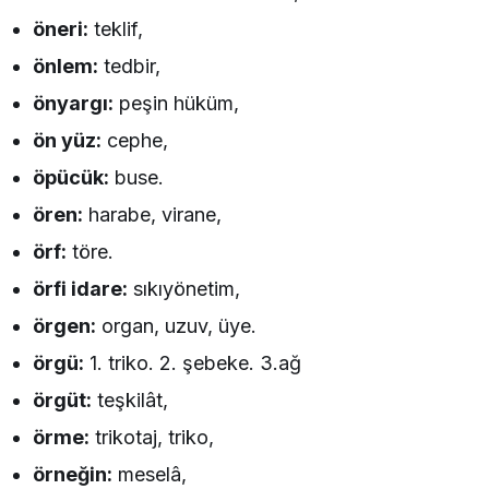
öneri:
teklif,
önlem:
tedbir,
önyargı:
peşin hüküm,
ön yüz:
cephe,
öpücük:
buse.
ören:
harabe, virane,
örf:
töre.
örfi idare:
sıkıyönetim,
örgen:
organ, uzuv, üye.
örgü:
1. triko. 2. şebeke. 3.ağ
örgüt:
teşkilât,
örme:
trikotaj, triko,
örneğin:
meselâ,