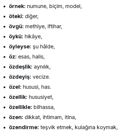
örnek:
numune, biçim, model,
öteki:
diğer,
övgü:
methiye, iftihar,
öykü:
hikâye,
öyleyse:
şu hâlde,
öz:
esas, halis,
özdeşlik:
aynılık,
özdeyiş:
vecize.
özel:
hususi, has.
özellik:
hususiyet,
özellikle:
bilhassa,
özen:
dikkat, ihtimam, itina,
özendirme:
teşvik etmek, kulağına koymak,