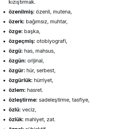
kızıştırmak.
özenilmiş:
özenli, mutena,
özerk:
bağımsız, muhtar,
özge:
başka,
özgeçmiş:
otobiyografi,
özgü:
has, mahsus,
özgün:
orijinal,
özgür:
hür, serbest,
özgürlük:
hürriyet,
özlem:
hasret.
özleştirme:
sadeleştirme, tasfiye,
özlü:
veciz,
özlük:
mahiyet, zat.