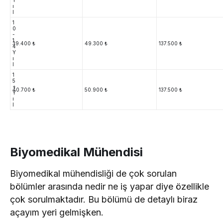
Y
ı
l
1
0
-
1
39.400 ₺
49.300 ₺
137.500 ₺
4
Y
ı
l
1
5
+
40.700 ₺
50.900 ₺
137.500 ₺
Y
ı
l
Biyomedikal Mühendisi
Biyomedikal mühendisliği de çok sorulan
bölümler arasında nedir ne iş yapar diye özellikle
çok sorulmaktadır. Bu bölümü de detaylı biraz
açayım yeri gelmişken.