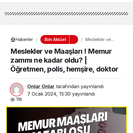
Bim Aktüel
Haberler
Meslekler ve
Maaşları ! Memur
Meslekler ve Maaşları ! Memur
zammı ne kadar
oldu? |
zammı ne kadar oldu? |
Öğretmen, polis,
hemşire, doktor
Öğretmen, polis, hemşire, doktor
Onlar Onlar
tarafından yayınlandı
7 Ocak 2024, 15:30
yayınlandı
118