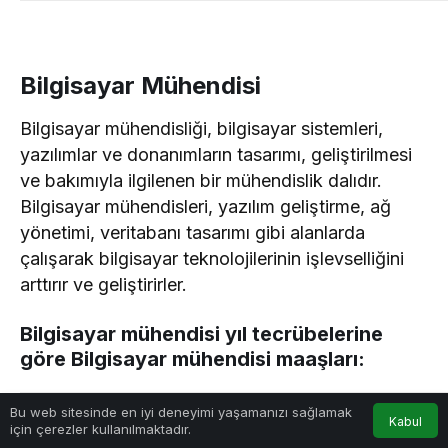
Bilgisayar Mühendisi
Bilgisayar mühendisliği, bilgisayar sistemleri,
yazılımlar ve donanımların tasarımı, geliştirilmesi
ve bakımıyla ilgilenen bir mühendislik dalıdır.
Bilgisayar mühendisleri, yazılım geliştirme, ağ
yönetimi, veritabanı tasarımı gibi alanlarda
çalışarak bilgisayar teknolojilerinin işlevselliğini
arttırır ve geliştirirler.
Bilgisayar mühendisi yıl tecrübelerine
göre Bilgisayar mühendisi maaşları:
Y
0
Bu web sitesinde en iyi deneyimi yaşamanızı sağlamak
I
Kabul
için çerezler kullanılmaktadır.
L
Anasayfa
Akış
Hesabım
Bildirimler
EN DÜŞÜK MAAŞ
ORTALAMA MAAŞ
EN YÜKSEK MA
L