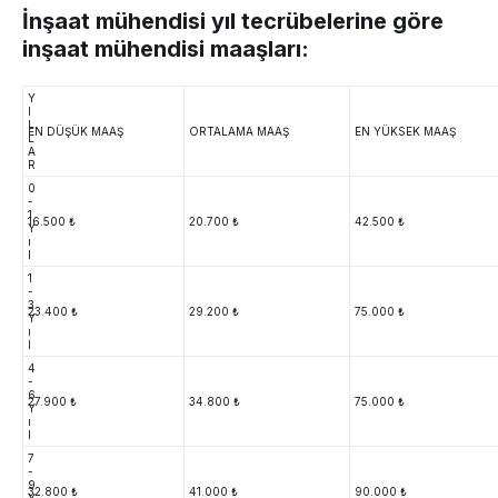
İnşaat mühendisi yıl tecrübelerine göre
inşaat mühendisi maaşları:
Y
I
L
EN DÜŞÜK MAAŞ
ORTALAMA MAAŞ
EN YÜKSEK MAAŞ
L
A
R
0
-
1
16.500 ₺
20.700 ₺
42.500 ₺
Y
ı
l
1
-
3
23.400 ₺
29.200 ₺
75.000 ₺
Y
ı
l
4
-
6
27.900 ₺
34.800 ₺
75.000 ₺
Y
ı
l
7
-
9
32.800 ₺
41.000 ₺
90.000 ₺