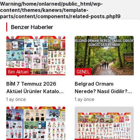
Warning
/home/onlarned/public_html/wp-
content/themes/kanews/template-
parts/content/components/related-posts.php
19
Benzer Haberler
Bim Aktüel
GENEL
BİM 7 Temmuz 2026
Belgrad Ormanı
Aktüel Ürünler Kataloğu
Nerede? Nasıl Gidilir?
| Bu Hafta İndirimde
Güncel Gezi Rehberi
1 ay önce
1 ay önce
Olan Ürünler