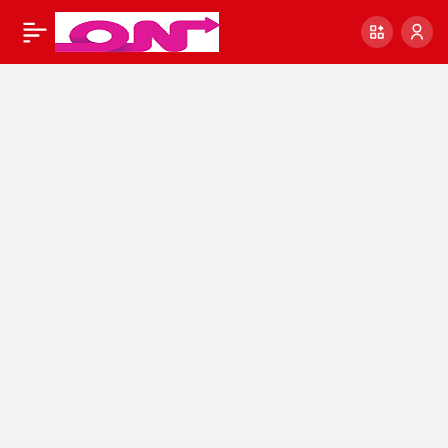
Meslekler ve Maaşları
0
Paylaş
! Memur zammı ne
kadar oldu? |
Öğretmen, polis,
hemşire, doktor