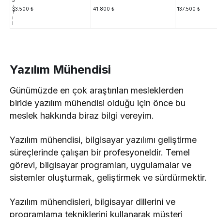
5
+
33.500 ₺
41.800 ₺
137.500 ₺
Y
ı
l
Yazılım Mühendisi
Günümüzde en çok araştırılan mesleklerden
biride yazılım mühendisi olduğu için önce bu
meslek hakkında biraz bilgi vereyim.
Yazılım mühendisi, bilgisayar yazılımı geliştirme
süreçlerinde çalışan bir profesyoneldir. Temel
görevi, bilgisayar programları, uygulamalar ve
sistemler oluşturmak, geliştirmek ve sürdürmektir.
Yazılım mühendisleri, bilgisayar dillerini ve
programlama tekniklerini kullanarak müşteri