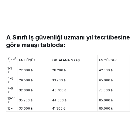
A Sınıfı iş güvenliği uzmanı yıl tecrübesine
göre maaşı tabloda:
YILLA
EN DÜŞÜK
ORTALAMA MAAŞ
EN YÜKSEK
R
1-3
22.600 ₺
28.200 ₺
42.500 ₺
YIL
4-6
26.500 ₺
33.200 ₺
65.000 ₺
YIL
7-9
32.600 ₺
40.700 ₺
75.000 ₺
YIL
10-14
35.200 ₺
44.000 ₺
85.000 ₺
YIL
15+
33.000 ₺
41.300 ₺
85.000 ₺