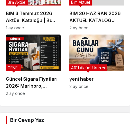
Bim Aktüel
Bim Aktüel
BİM 3 Temmuz 2026
BİM 30 HAZİRAN 2026
Aktüel Kataloğu | Bu
AKTÜEL KATALOĞU
Hafta İndirime Giren
1 ay önce
2 ay önce
Ürünler
GENEL
A101 Aktüel Ürünler
Güncel Sigara Fiyatları
yeni haber
2026: Marlboro,
2 ay önce
Parliament, Winston,
2 ay önce
Camel ve Tüm Sigara
Markalarının Zamlı Fiyat
Listesi
Bir Cevap Yaz