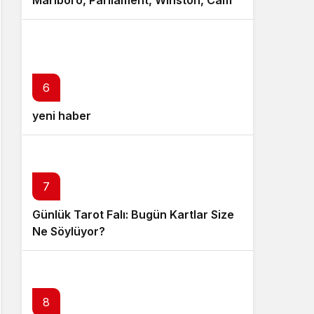
Marlboro, Parliament, Winston, Camel
ve Tüm Sigara Markalarının Zamlı
Fiyat Listesi
6
yeni haber
7
Günlük Tarot Falı: Bugün Kartlar Size
Ne Söylüyor?
8