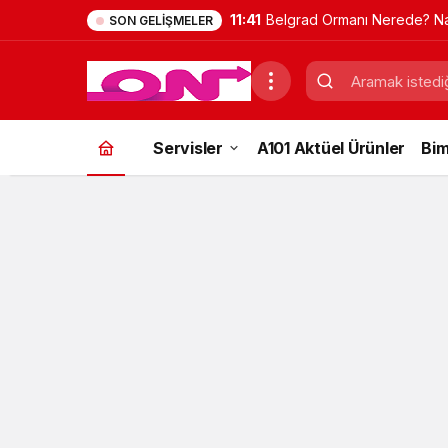
11:41
Belgrad Ormanı Nerede? Na
SON GELIŞMELER
Gidilir? Güncel Gezi Rehber
Servisler
A101 Aktüel Ürünler
Bim