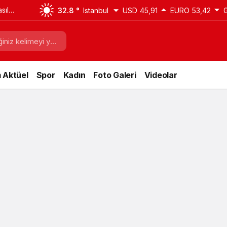
sıl
32.8 °
Istanbul
USD
45,91
EURO
53,42
i
 Aktüel
Spor
Kadın
Foto Galeri
Videolar