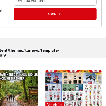
tı
ABONE OL
ntent/themes/kanews/template-
p
19
Bim Aktüel