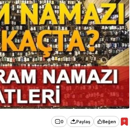
0
Paylaş
Beğen