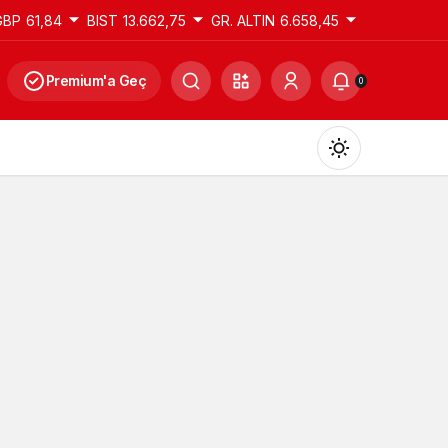
GBP
61,84
BIST
13.662,75
GR. ALTIN
6.658,45
Premium'a Geç
0
Gündüz Modu
Gündüz modunu seçin.
Gece Modu
Gece modunu seçin.