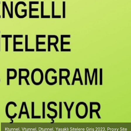
Ktunnel, Vtunnel, Dtunnel, Yasaklı Sitelere Giriş 2023, Proxy Site