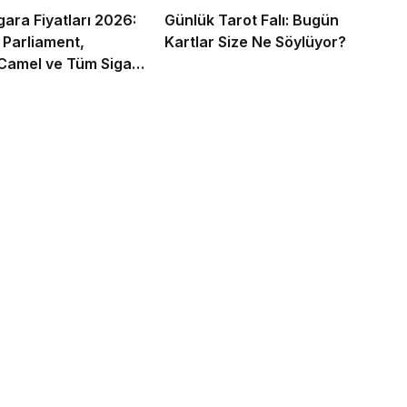
gara Fiyatları 2026:
Günlük Tarot Falı: Bugün
 Parliament,
Kartlar Size Ne Söylüyor?
Camel ve Tüm Sigara
ın Zamlı Fiyat Listesi