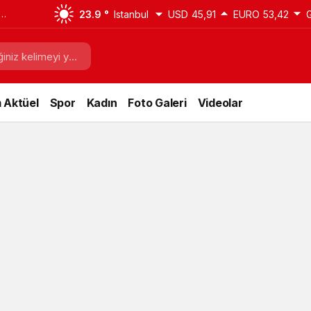
23.9 °
Istanbul
USD
45,91
EURO
53,42
 Aktüel
Spor
Kadın
Foto Galeri
Videolar