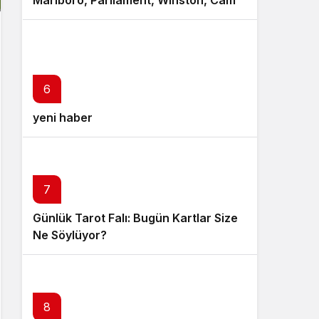
Marlboro, Parliament, Winston, Camel
ve Tüm Sigara Markalarının Zamlı
Fiyat Listesi
6
yeni haber
7
Günlük Tarot Falı: Bugün Kartlar Size
Ne Söylüyor?
8