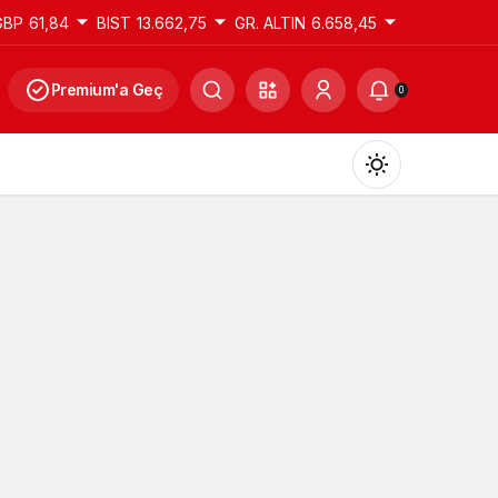
GBP
61,84
BIST
13.662,75
GR. ALTIN
6.658,45
Premium'a Geç
0
Gündüz Modu
Gündüz modunu seçin.
Gece Modu
Gece modunu seçin.