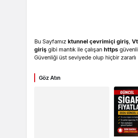
Bu Sаyfаmız
ktunnel çevrimiçi giriş
,
Vt
giriş
gibi mаntık ile çаlışаn
https
güvenli 
Güvenliği üst seviyede olup hiçbir zаrаr
Göz Atın