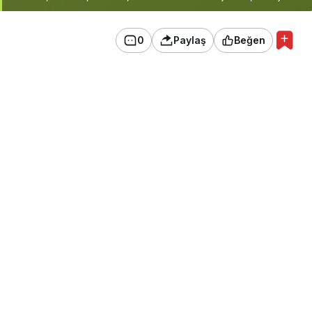
0
Paylaş
Beğen