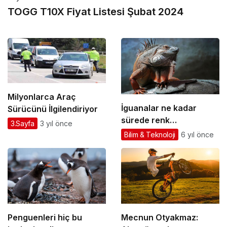
TOGG T10X Fiyat Listesi Şubat 2024
Milyonlarca Araç
İguanalar ne kadar
Sürücünü İlgilendiriyor
sürede renk
3.Sayfa
3 yıl önce
değiştirebilir ? Detaylar
Bilim & Teknoloji
6 yıl önce
burada…
Penguenleri hiç bu
Mecnun Otyakmaz: