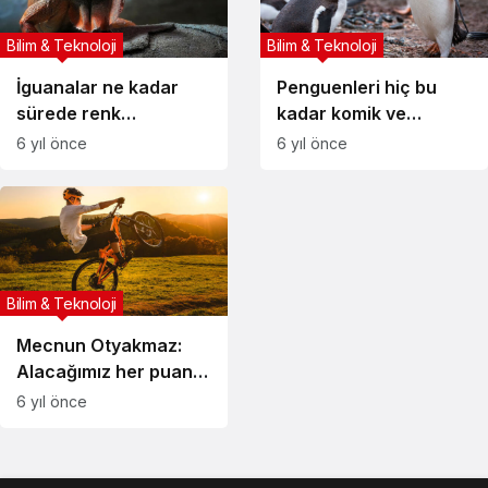
Bilim & Teknoloji
Bilim & Teknoloji
İguanalar ne kadar
Penguenleri hiç bu
sürede renk
kadar komik ve
değiştirebilir ?
yakından
6 yıl önce
6 yıl önce
Detaylar burada…
görmemiştiniz
Bilim & Teknoloji
Mecnun Otyakmaz:
Alacağımız her puanın
çok önemi var
6 yıl önce