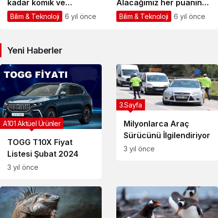
kadar komik ve
Alacağımız her puanın
yakından görmemiştiniz
çok önemi var
Bilim & Teknoloji
6 yıl önce
Bilim & Teknoloji
6 yıl önce
Yeni Haberler
3.Sayfa
Milyonlarca Araç
A101 Aktüel Ürünler
Sürücünü İlgilendiriyor
TOGG T10X Fiyat
3 yıl önce
Listesi Şubat 2024
3 yıl önce