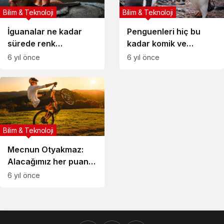
Bilim & Teknoloji
Bilim & Teknoloji
İguanalar ne kadar
Penguenleri hiç bu
sürede renk
kadar komik ve
değiştirebilir ?
yakından
6 yıl önce
6 yıl önce
Detaylar burada…
görmemiştiniz
Bilim & Teknoloji
Mecnun Otyakmaz:
Alacağımız her puanın
çok önemi var
6 yıl önce