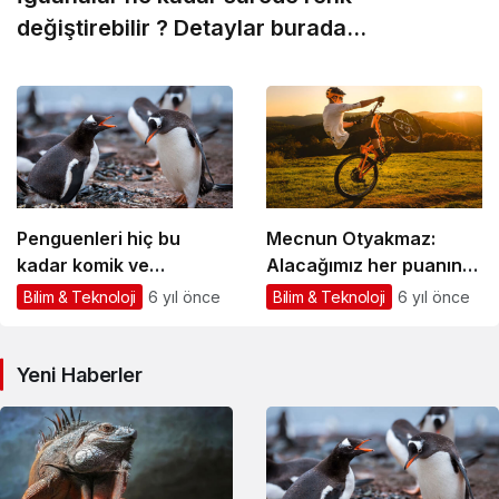
değiştirebilir ? Detaylar burada…
Penguenleri hiç bu
Mecnun Otyakmaz:
kadar komik ve
Alacağımız her puanın
yakından görmemiştiniz
çok önemi var
Bilim & Teknoloji
6 yıl önce
Bilim & Teknoloji
6 yıl önce
Yeni Haberler