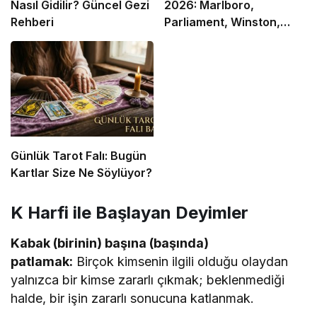
Nasıl Gidilir? Güncel Gezi
2026: Marlboro,
Rehberi
Parliament, Winston,
Camel ve Tüm Sigara
Markalarının Zamlı Fiyat
Listesi
Günlük Tarot Falı: Bugün
Kartlar Size Ne Söylüyor?
K Harfi
ile Başlayan Deyimler
Kabak (birinin) başına (başında)
patlamak:
Birçok kimsenin ilgili olduğu olaydan
yalnızca bir kimse zararlı çıkmak; beklenmediği
halde, bir işin zararlı sonucuna katlanmak.