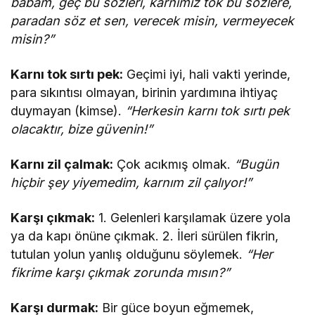
babam, geç bu sözleri, karnımız tok bu sözlere,
paradan söz et sen, verecek misin, vermeyecek
misin?”
Karnı tok sırtı pek:
Geçimi iyi, hali vakti yerinde,
para sıkıntısı olmayan, birinin yardımına ihtiyaç
duymayan (kimse).
“Herkesin karnı tok sırtı pek
olacaktır, bize güvenin!”
Karnı zil çalmak:
Çok acıkmış olmak.
“Bugün
hiçbir şey yiyemedim, karnım zil çalıyor!”
Karşı çıkmak:
1. Gelenleri karşılamak üzere yola
ya da kapı önüne çıkmak. 2. İleri sürülen fikrin,
tutulan yolun yanlış olduğunu söylemek.
“Her
fikrime karşı çıkmak zorunda mısın?”
Karşı durmak:
Bir güce boyun eğmemek,