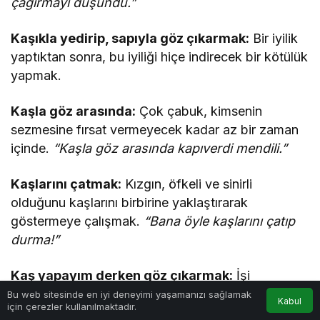
çağırmayı düşündü.”
Kaşıkla yedirip, sapıyla göz çıkarmak:
Bir iyilik
yaptıktan sonra, bu iyiliği hiçe indirecek bir kötülük
yapmak.
Kaşla göz arasında:
Çok çabuk, kimsenin
sezmesine fırsat vermeyecek kadar az bir zaman
içinde.
“Kaşla göz arasında kapıverdi mendili.”
Kaşlarını çatmak:
Kızgın, öfkeli ve sinirli
olduğunu kaşlarını birbirine yaklaştırarak
göstermeye çalışmak.
“Bana öyle kaşlarını çatıp
durma!”
Kaş yapayım derken göz çıkarmak:
İşi
0
düzelteyim, bir iyilik yapayım derken büsbütün
Bu web sitesinde en iyi deneyimi yaşamanızı sağlamak
Kabul
için çerezler kullanılmaktadır.
Anasayfa
Akış
Hesabım
Bildirimler
bozmak ve büyük bir zarar vermek.