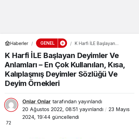
GENEL
Haberler
K Harfi İLE Başlayan
Deyimler Ve Anlamları – En
K Harfi İLE Başlayan Deyimler Ve
Çok Kullanılan, Kısa,
Kalıplaşmış Deyimler
Anlamları – En Çok Kullanılan, Kısa,
Sözlüğü Ve Deyim
Örnekleri
Kalıplaşmış Deyimler Sözlüğü Ve
Deyim Örnekleri
Onlar Onlar
tarafından yayınlandı
20 Ağustos 2022, 08:51
yayınlandı
23 Mayıs
2024, 19:44
güncellendi
72