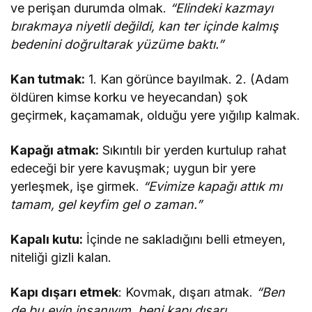
ve perişan durumda olmak.
“Elindeki kazmayı
bırakmaya niyetli değildi, kan ter içinde kalmış
bedenini doğrultarak yüzüme baktı.”
Kan tutmak:
1. Kan görünce bayılmak. 2. (Adam
öldüren kimse korku ve heyecandan) şok
geçirmek, kaçamamak, olduğu yere yığılıp kalmak.
Kapağı atmak:
Sıkıntılı bir yerden kurtulup rahat
edeceği bir yere kavuşmak; uygun bir yere
yerleşmek, işe girmek.
“Evimize kapağı attık mı
tamam, gel keyfim gel o zaman.”
Kapalı kutu:
İçinde ne sakladığını belli etmeyen,
niteliği gizli kalan.
Kapı dışarı etmek
: Kovmak, dışarı atmak.
“Ben
de bu evin insanıyım, beni kapı dışarı