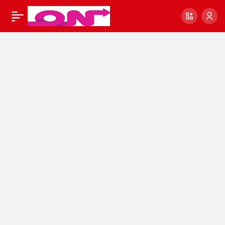
K Harfi İLE Başlayan
0
Deyimler Ve
Anlamları – En Çok
Kullanılan, Kısa,
Kalıplaşmış Deyimler
Sözlüğü Ve Deyim
Örnekleri