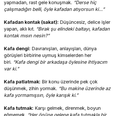
yapmadan, rast gele konuşmak.
“Derse hiç
çalışmadığın belli, öyle kafadan atıyorsun ki…”
Kafadan kontak (sakat):
Düşüncesiz, delice işler
yapan, aklı kıt.
“Bırak şu elindeki baltayı, kafadan
kontak mısın nesin?”
Kafa dengi:
Davranışları, anlayışları, dünya
görüşleri birbirine uymuş kimselerden her
biri.
“Kafa dengi bir arkadaşa öylesine ihtiyacım
var ki.”
Kafa patlatmak:
Bir konu üzerinde pek çok
düşünmek, zihin yormak.
“Bu makine üzerinde az
kafa yormamışsın, öyle karışık ki.”
Kafa tutmak:
Karşı gelmek, direnmek, boyun
eğmemek.
“Her önüne gelene kafa tutmakla bir